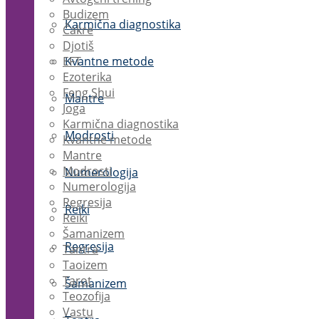
Budizem
Karmična diagnostika
Čakre
Djotiš
EFT
Kvantne metode
Ezoterika
Feng Shui
Mantre
Joga
Karmična diagnostika
Modrosti
Kvantne metode
Mantre
Modrosti
Numerologija
Numerologija
Regresija
Reiki
Reiki
Šamanizem
Regresija
Tantra
Taoizem
Tarot
Šamanizem
Teozofija
Vastu