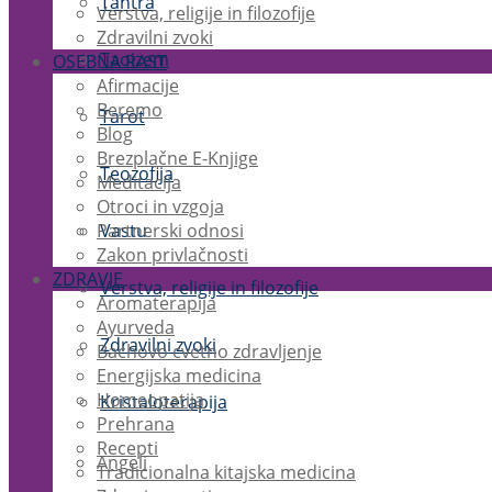
Tantra
Verstva, religije in filozofije
Zdravilni zvoki
Taoizem
OSEBNA RAST
Afirmacije
Beremo
Tarot
Blog
Brezplačne E-Knjige
Teozofija
Meditacija
Otroci in vzgoja
Partnerski odnosi
Vastu
Zakon privlačnosti
ZDRAVJE
Verstva, religije in filozofije
Aromaterapija
Ayurveda
Zdravilni zvoki
Bachovo cvetno zdravljenje
Energijska medicina
Homeopatija
Kristaloterapija
Prehrana
Recepti
Angeli
Tradicionalna kitajska medicina