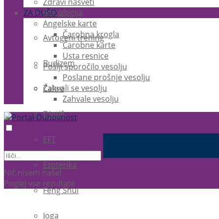
Zdravi nasveti
Astrologija
ZA DUŠO
Angelske karte
Čarobna krogla
Avtogeni trening
Čarobne karte
Usta resnice
Budizem
Pošlji sporočilo vesolju
Poslane prošnje vesolju
Zahvali se vesolju
Čakre
Zahvale vesolju
Djotiš
EFT
Ezoterika
Nič nisem našel
Poglej vse rezultate
Feng Shui
Joga