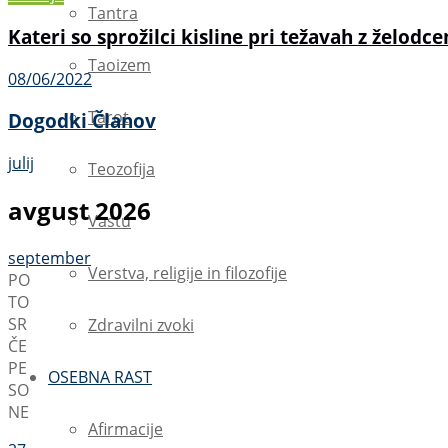
Tantra
Kateri so sprožilci kisline pri težavah z želodc
Taoizem
08/06/2022
Tarot
Dogodki Članov
julij
Teozofija
avgust 2026
Vastu
september
Verstva, religije in filozofije
PO
TO
SR
Zdravilni zvoki
ČE
PE
OSEBNA RAST
SO
NE
Afirmacije