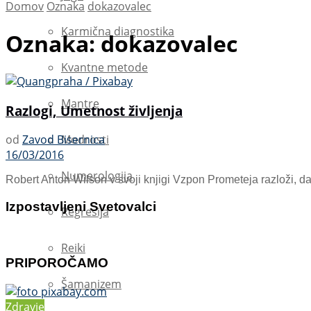
Domov
Oznaka
dokazovalec
Karmična diagnostika
Oznaka:
dokazovalec
Kvantne metode
Mantre
Razlogi, Umetnost življenja
Modrosti
od
Zavod Bisernica
16/03/2016
Numerologija
Robert Anton Wilson v svoji knjigi Vzpon Prometeja razloži, d
Izpostavljeni Svetovalci
Regresija
Reiki
PRIPOROČAMO
Šamanizem
Zdravje