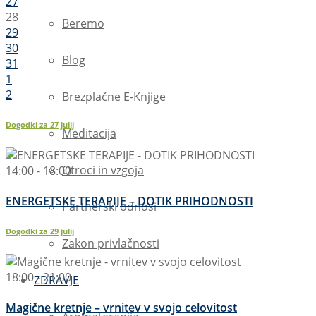
27
28
Beremo
29
30
Blog
31
1
2
Brezplačne E-Knjige
Dogodki za
27
julij
Meditacija
Otroci in vzgoja
14:00 - 18:00
ENERGETSKE TERAPIJE – DOTIK PRIHODNOSTI
Partnerski odnosi
Dogodki za
29
julij
Zakon privlačnosti
18:00 - 21:00
ZDRAVJE
Magične kretnje – vrnitev v svojo celovitost