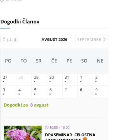
Dogodki Članov
AVGUST 2026
JULIJ
SEPTEMBER
PO
TO
SR
ČE
PE
SO
NE
27
28
29
30
31
1
2
3
4
5
6
7
8
9
Dogodki za
8
avgust
10:00 - 16:00
DP4 SEMINAR- CELOSTNA