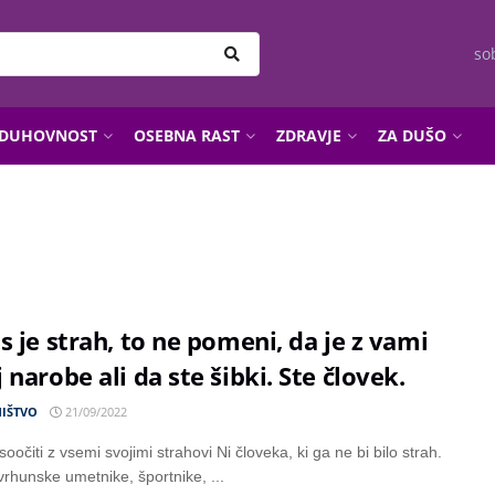
so
DUHOVNOST
OSEBNA RAST
ZDRAVJE
ZA DUŠO
s je strah, to ne pomeni, da je z vami
 narobe ali da ste šibki. Ste človek.
IŠTVO
21/09/2022
oočiti z vsemi svojimi strahovi Ni človeka, ki ga ne bi bilo strah.
vrhunske umetnike, športnike, ...