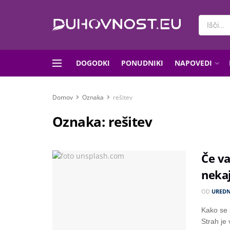
DOGODKI
PONUDNIKI
NAPOVEDI
Domov
Oznaka
rešitev
Oznaka:
rešitev
Če va
nekaj
OD
UREDN
Kako se s
Strah je 