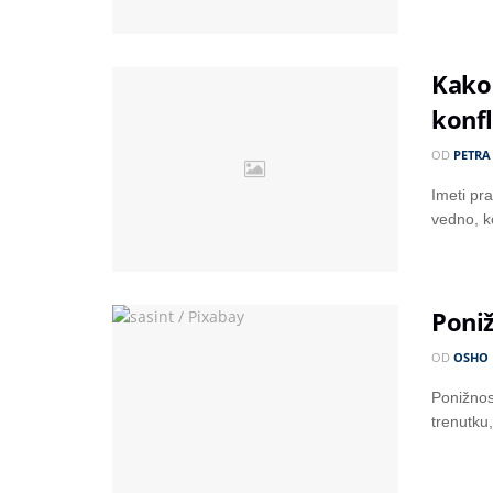
Kako 
konfl
OD
PETRA
Imeti pra
vedno, k
Poni
OD
OSHO
Ponižnos
trenutku,