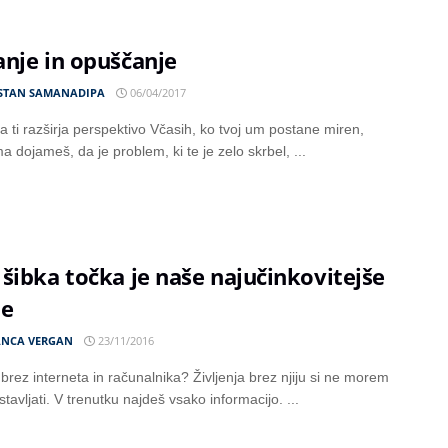
nje in opuščanje
STAN SAMANADIPA
06/04/2017
a ti razširja perspektivo Včasih, ko tvoj um postane miren,
 dojameš, da je problem, ki te je zelo skrbel, ...
šibka točka je naše najučinkovitejše
je
ANCA VERGAN
23/11/2016
 brez interneta in računalnika? Življenja brez njiju si ne morem
tavljati. V trenutku najdeš vsako informacijo. ...