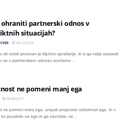
ohraniti partnerski odnos v
iktnih situacijah?
 CVEK
04/12/2018
v ali ostati povezan je ključno vprašanje, ki si ga velja zastaviti
o se v partnerskem odnosu soočamo ...
žnost ne pomeni manj ega
06/08/2017
t ne pomeni manj ega, ampak preprosto odsotnost ega. In v
 ko pozabite na ego in ga zavržete, se ...