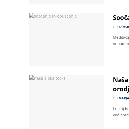
Sooča
OD
SAMO
Meditacij
nenadoma
Naša 
orod
OD
MARJ
Le kaj bi
več preds