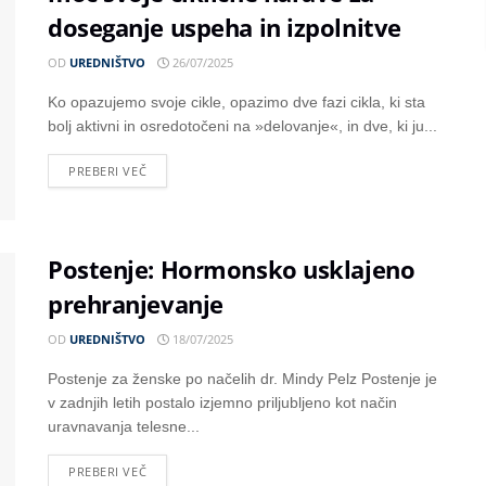
doseganje uspeha in izpolnitve
OD
UREDNIŠTVO
26/07/2025
Ko opazujemo svoje cikle, opazimo dve fazi cikla, ki sta
bolj aktivni in osredotočeni na »delovanje«, in dve, ki ju...
PREBERI VEČ
Postenje: Hormonsko usklajeno
prehranjevanje
OD
UREDNIŠTVO
18/07/2025
Postenje za ženske po načelih dr. Mindy Pelz Postenje je
v zadnjih letih postalo izjemno priljubljeno kot način
uravnavanja telesne...
PREBERI VEČ