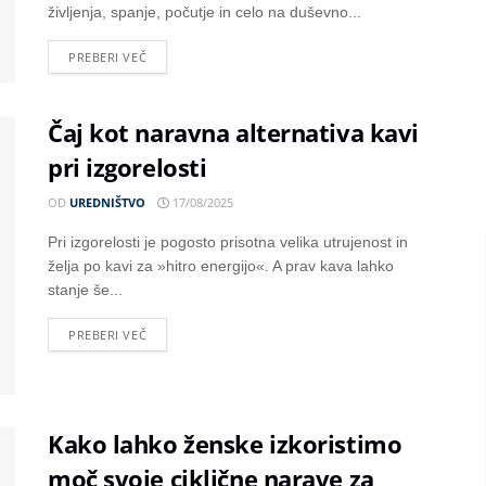
življenja, spanje, počutje in celo na duševno...
PREBERI VEČ
Čaj kot naravna alternativa kavi
pri izgorelosti
OD
UREDNIŠTVO
17/08/2025
Pri izgorelosti je pogosto prisotna velika utrujenost in
želja po kavi za »hitro energijo«. A prav kava lahko
stanje še...
PREBERI VEČ
Kako lahko ženske izkoristimo
moč svoje ciklične narave za