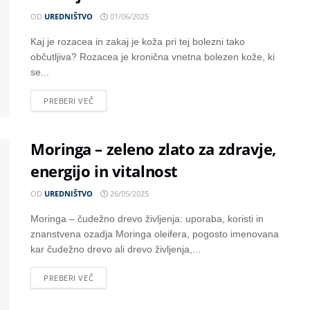
OD
UREDNIŠTVO
01/06/2025
Kaj je rozacea in zakaj je koža pri tej bolezni tako
občutljiva? Rozacea je kronična vnetna bolezen kože, ki
se...
PREBERI VEČ
Moringa – zeleno zlato za zdravje,
energijo in vitalnost
OD
UREDNIŠTVO
26/05/2025
Moringa – čudežno drevo življenja: uporaba, koristi in
znanstvena ozadja Moringa oleifera, pogosto imenovana
kar čudežno drevo ali drevo življenja,...
PREBERI VEČ