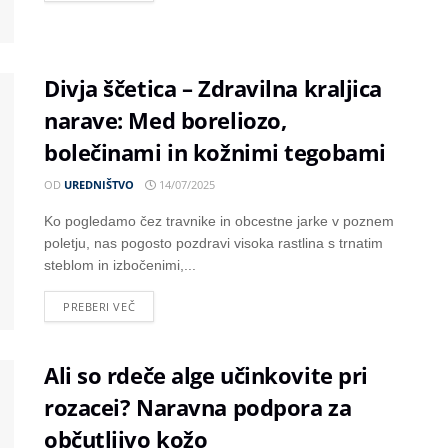
Divja ščetica – Zdravilna kraljica
narave: Med boreliozo,
bolečinami in kožnimi tegobami
OD
UREDNIŠTVO
14/07/2025
Ko pogledamo čez travnike in obcestne jarke v poznem
poletju, nas pogosto pozdravi visoka rastlina s trnatim
steblom in izbočenimi,...
PREBERI VEČ
Ali so rdeče alge učinkovite pri
rozacei? Naravna podpora za
občutljivo kožo