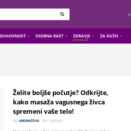
p
DUHOVNOST
OSEBNA RAST
ZDRAVJE
ZA DUŠO
Želite boljše počutje? Odkrijte,
kako masaža vagusnega živca
spremeni vaše telo!
OD
UREDNIŠTVO
11/09/2025