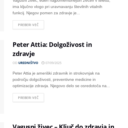
Vagusni živec, eden najpomembnejših živcev v telesu,
ima ključno vlogo pri uravnavanju številnih vitalnih
funkcij. Njegov pomen za zdravje je...
PREBERI VEČ
Peter Attia: Dolgoživost in
zdravje
OD
UREDNIŠTVO
07/09/2025
Peter Attia je ameriški zdravnik in strokovnjak na
področju dolgoživosti, preventivne medicine in
optimizacije zdravja. Njegovo delo se osredotoča na...
PREBERI VEČ
Vagusni živec – Ključ do zdravja in