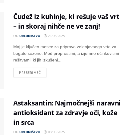
Čudež iz kuhinje, ki rešuje vaš vrt
– in skoraj nihče ne ve zanj!
OD
UREDNIŠTVO
21/05/2025
Maj je ključen mesec za pripravo zelenjavnega vrta za
bogato sezono. Med preprostimi, a izjemno učinkovitimi
rešitvami, ki jih izkušeni...
PREBERI VEČ
Astaksantin: Najmočnejši naravni
antioksidant za zdravje oči, kože
in srca
OD
UREDNIŠTVO
08/05/2025