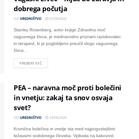
dobrega počutja
OD
UREDNIŠTVO
07/09/2025
Stanley Rosenberg, avtor knjige Zdravilna moč
vagusnega živca, je mednarodno priznani raziskovalec
in terapevt, ki je poglobljeno preučil vlogo vagusnega
živca...
PREBERI VEČ
PEA – naravna moč proti bolečini
in vnetju: zakaj ta snov osvaja
svet?
OD
UREDNIŠTVO
24/08/2025
Kronična bolečina in vnetje sta med najpogostejšimi
težavami sodobnega človeka. Vplivata na kakovost