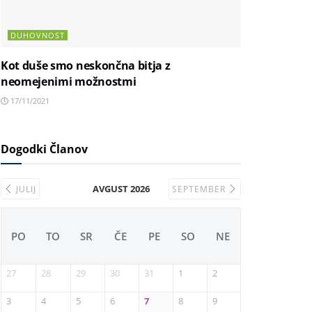
DUHOVNOST
Kot duše smo neskončna bitja z
neomejenimi možnostmi
17/11/2021
Dogodki Članov
AVGUST 2026
JULIJ
SEPTEMBER
PO
TO
SR
ČE
PE
SO
NE
27
28
29
30
31
1
2
3
4
5
6
7
8
9