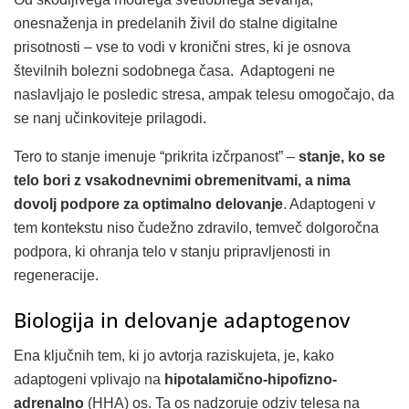
onesnaženja in predelanih živil do stalne digitalne
prisotnosti – vse to vodi v kronični stres, ki je osnova
številnih bolezni sodobnega časa. Adaptogeni ne
naslavljajo le posledic stresa, ampak telesu omogočajo, da
se nanj učinkoviteje prilagodi.
Tero to stanje imenuje “prikrita izčrpanost” –
stanje, ko se
telo bori z vsakodnevnimi obremenitvami, a nima
dovolj podpore za optimalno delovanje
. Adaptogeni v
tem kontekstu niso čudežno zdravilo, temveč dolgoročna
podpora, ki ohranja telo v stanju pripravljenosti in
regeneracije.
Biologija in delovanje adaptogenov
Ena ključnih tem, ki jo avtorja raziskujeta, je, kako
adaptogeni vplivajo na
hipotalamično-hipofizno-
adrenalno
(HHA) os. Ta os nadzoruje odziv telesa na