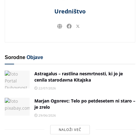
Uredništvo
Sorodne
Objave
Astragalus – rastlina nesmrtnosti, ki jo je
cenila starodavna Kitajska
22/07/2026
Marjan Ogorevc: Telo po petdesetem ni staro –
je zrelo
29/06/2026
NALOŽI VEČ