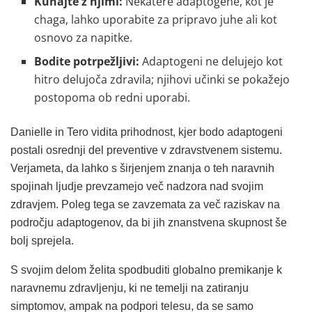
Kuhajte z njimi:
Nekatere adaptogene, kot je
chaga, lahko uporabite za pripravo juhe ali kot
osnovo za napitke.
Bodite potrpežljivi:
Adaptogeni ne delujejo kot
hitro delujoča zdravila; njihovi učinki se pokažejo
postopoma ob redni uporabi.
Danielle in Tero vidita prihodnost, kjer bodo adaptogeni
postali osrednji del preventive v zdravstvenem sistemu.
Verjameta, da lahko s širjenjem znanja o teh naravnih
spojinah ljudje prevzamejo več nadzora nad svojim
zdravjem. Poleg tega se zavzemata za več raziskav na
področju adaptogenov, da bi jih znanstvena skupnost še
bolj sprejela.
S svojim delom želita spodbuditi globalno premikanje k
naravnemu zdravljenju, ki ne temelji na zatiranju
simptomov, ampak na podpori telesu, da se samo