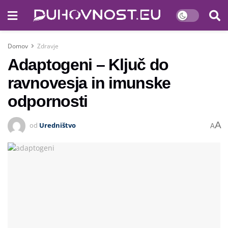
Domov
Zdravje
Adaptogeni – Ključ do
ravnovesja in imunske
odpornosti
A
od
Uredništvo
A