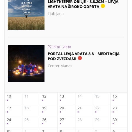
LIGHTKEEPER OBILJE – 8.8.2026 – LEVJA
VRATA NA ŠIROKO ODPRTA
Ljubljana
18:30 - 20:30
PORTAL LEVJA VRATA 8:8 – MEDITACIJA
POD ZVEZDAMI
Center Manas
10
11
12
13
14
15
16
17
18
19
20
21
22
23
24
25
26
27
28
29
30
31
1
2
3
4
5
6