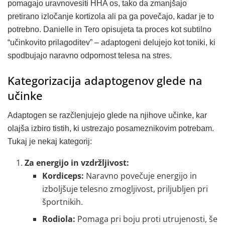
pomagajo uravnovesiti HHA os, tako da zmanjšajo
pretirano izločanje kortizola ali pa ga povečajo, kadar je to
potrebno. Danielle in Tero opisujeta ta proces kot subtilno
“učinkovito prilagoditev” – adaptogeni delujejo kot toniki, ki
spodbujajo naravno odpornost telesa na stres.
Kategorizacija adaptogenov glede na
učinke
Adaptogen se razčlenjujejo glede na njihove učinke, kar
olajša izbiro tistih, ki ustrezajo posameznikovim potrebam.
Tukaj je nekaj kategorij:
Za energijo in vzdržljivost:
Kordiceps:
Naravno povečuje energijo in
izboljšuje telesno zmogljivost, priljubljen pri
športnikih.
Rodiola:
Pomaga pri boju proti utrujenosti, še