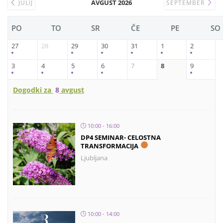
AVGUST 2026
JULIJ
SEPTEMBER
PO
TO
SR
ČE
PE
SO
27
28
29
30
31
1
2
3
4
5
6
7
8
9
Dogodki za
8
avgust
10:00 - 16:00
DP4 SEMINAR- CELOSTNA
TRANSFORMACIJA
Ljubljana
10:00 - 14:00