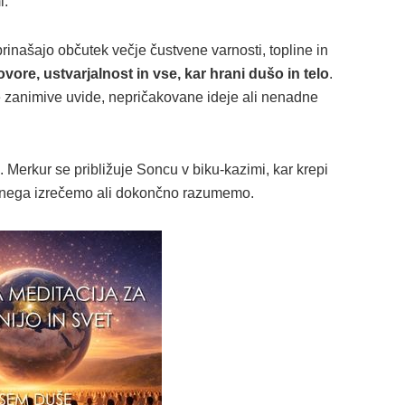
i.
rinašajo občutek večje čustvene varnosti, topline in
re, ustvarjalnost in vse, kar hrani dušo in telo
.
e zanimive uvide, nepričakovane ideje ali nenadne
Merkur se približuje Soncu v biku-kazimi, kar krepi
mbnega izrečemo ali dokončno razumemo.