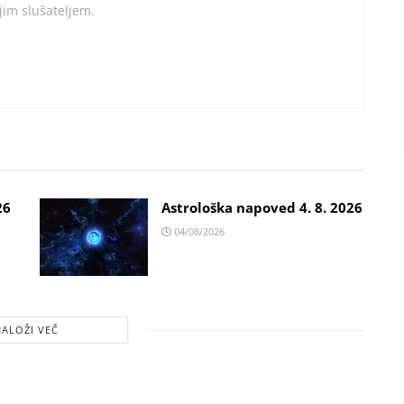
im slušateljem.
26
Astrološka napoved 4. 8. 2026
04/08/2026
NALOŽI VEČ