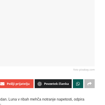
foto pixabay.com
Pošlji prijatelju
Povzetek članka
n dan. Luna v ribah mehča notranje napetosti, odpira