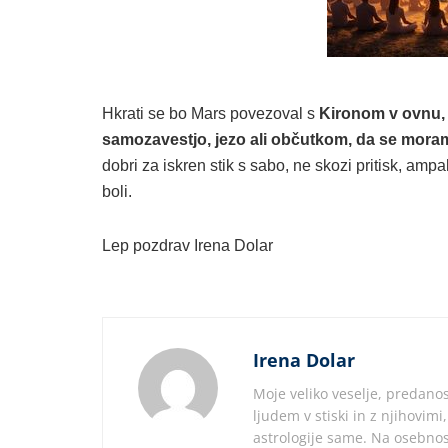
Hkrati se bo Mars povezoval s
Kironom v ovnu,
samozavestjo, jezo ali občutkom, da se moram
dobri za iskren stik s sabo, ne skozi pritisk, am
boli.
Lep pozdrav Irena Dolar
Irena Dolar
Moje veliko veselje, predanos
ljudem v stiski in z njihovim
astrologije same. Na osebnos