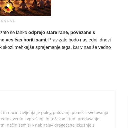
OGLAS
zato se lahko
odprejo stare rane, povezane s
o ves čas boriti sami
. Prav zato bodo naslednji dnevi
pak skozi mehkejše sprejemanje tega, kar v nas še vedno
t in način življenja je poleg potovanj, pomoči, svetovanja
i, edinstvenimi vprašanji in težavami tudi predavanje
tni način sem si » nabirala« dragocene izkušnje s