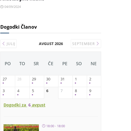
04/09/2024
Dogodki Članov
AVGUST 2026
JULIJ
SEPTEMBER
PO
TO
SR
ČE
PE
SO
NE
27
28
29
30
31
1
2
3
4
5
6
7
8
9
Dogodki za
6
avgust
18:00 - 18:00