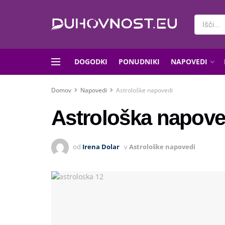
DOGODKI
PONUDNIKI
NAPOVEDI
Domov
Napovedi
Astrološke napovedi
Astrološka napoved
od
Irena Dolar
v
Astrološke napovedi