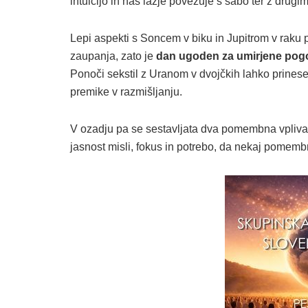
intuicijo in nas lažje povezuje s sabo ter z drugim
Lepi aspekti s Soncem v biku in Jupitrom v raku p
zaupanja, zato je
dan ugoden za umirjene pogovo
Ponoči sekstil z Uranom v dvojčkih lahko prines
premike v razmišljanju.
V ozadju pa se sestavljata dva pomembna vpliva. 
jasnost misli, fokus in potrebo, da nekaj pome