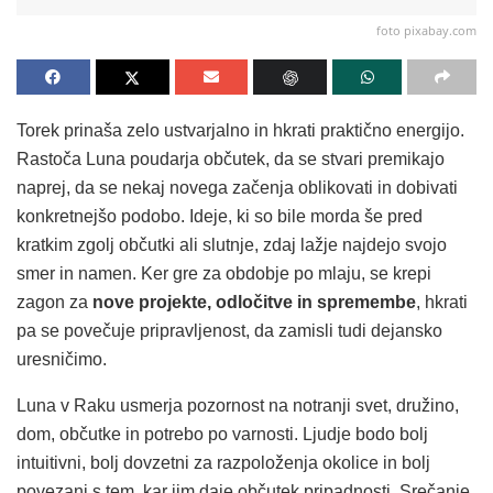
foto pixabay.com
Torek prinaša zelo ustvarjalno in hkrati praktično energijo.
Rastoča Luna poudarja občutek, da se stvari premikajo
naprej, da se nekaj novega začenja oblikovati in dobivati
konkretnejšo podobo. Ideje, ki so bile morda še pred
kratkim zgolj občutki ali slutnje, zdaj lažje najdejo svojo
smer in namen. Ker gre za obdobje po mlaju, se krepi
zagon za
nove projekte, odločitve in spremembe
, hkrati
pa se povečuje pripravljenost, da zamisli tudi dejansko
uresničimo.
Luna v Raku usmerja pozornost na notranji svet, družino,
dom, občutke in potrebo po varnosti. Ljudje bodo bolj
intuitivni, bolj dovzetni za razpoloženja okolice in bolj
povezani s tem, kar jim daje občutek pripadnosti. Srečanje