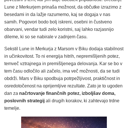
Lune z Merkurjem prinaša možnost, da občutke izrazimo z
besedami in da lažje razumemo, kaj se dogaja v nas
samih. Pogovori bodo bolj iskreni, osebni in čustveno
obarvani, vendar tudi zelo koristni, saj lahko razjasnijo
dileme, ki so se nabirale v zadnjem času.
Sekstil Lune in Merkurja z Marsom v Biku dodaja stabilnost
in učinkovitost. To ni energija hitrih, nepremišljenih potez,
temveč vztrajnega in premišljenega delovanja. Kar se bo v
tem času odločilo ali začelo, ima več možnosti, da se tudi
obdrži. Mars v Biku spodbuja potrpežljivost, praktičnost in
osredotočenost na oprijemljive rezultate. Zato je to ugoden
dan za
načrtovanje finančnih potez, izboljšav doma,
poslovnih strategij
ali drugih korakov, ki zahtevajo trdne
temelje.