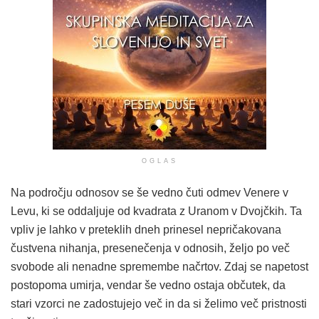
OGLAS
Na področju odnosov se še vedno čuti odmev Venere v
Levu, ki se oddaljuje od kvadrata z Uranom v Dvojčkih. Ta
vpliv je lahko v preteklih dneh prinesel nepričakovana
čustvena nihanja, presenečenja v odnosih, željo po več
svobode ali nenadne spremembe načrtov. Zdaj se napetost
postopoma umirja, vendar še vedno ostaja občutek, da
stari vzorci ne zadostujejo več in da si želimo več pristnosti