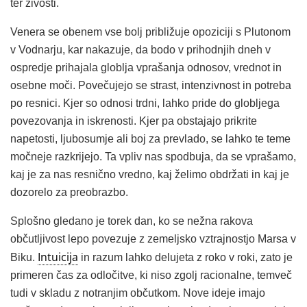
ter živosti.
Venera se obenem vse bolj približuje opoziciji s Plutonom
v Vodnarju, kar nakazuje, da bodo v prihodnjih dneh v
ospredje prihajala globlja vprašanja odnosov, vrednot in
osebne moči. Povečujejo se strast, intenzivnost in potreba
po resnici. Kjer so odnosi trdni, lahko pride do globljega
povezovanja in iskrenosti. Kjer pa obstajajo prikrite
napetosti, ljubosumje ali boj za prevlado, se lahko te teme
močneje razkrijejo. Ta vpliv nas spodbuja, da se vprašamo,
kaj je za nas resnično vredno, kaj želimo obdržati in kaj je
dozorelo za preobrazbo.
Splošno gledano je torek dan, ko se nežna rakova
občutljivost lepo povezuje z zemeljsko vztrajnostjo Marsa v
Intuicija
Biku.
in razum lahko delujeta z roko v roki, zato je
primeren čas za odločitve, ki niso zgolj racionalne, temveč
tudi v skladu z notranjim občutkom. Nove ideje imajo