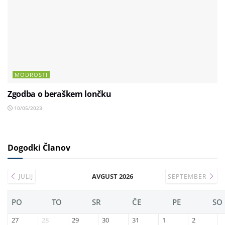
MODROSTI
Zgodba o beraškem lončku
10/05/2023
Dogodki Članov
AVGUST 2026
JULIJ
SEPTEMBER
PO
TO
SR
ČE
PE
SO
27
28
29
30
31
1
2