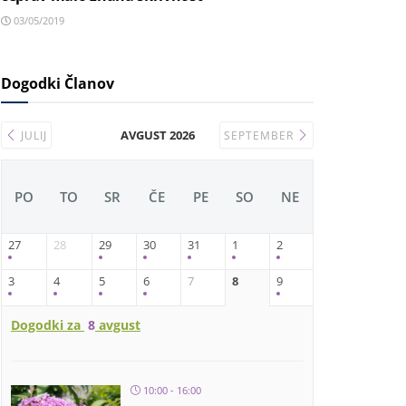
03/05/2019
Dogodki Članov
AVGUST 2026
JULIJ
SEPTEMBER
PO
TO
SR
ČE
PE
SO
NE
27
28
29
30
31
1
2
3
4
5
6
7
8
9
Dogodki za
8
avgust
10:00 - 16:00