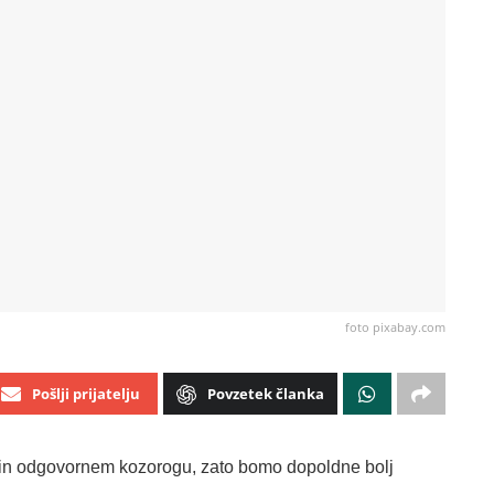
foto pixabay.com
Pošlji prijatelju
Povzetek članka
 in odgovornem kozorogu, zato bomo dopoldne bolj