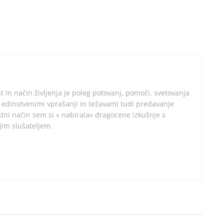
t in način življenja je poleg potovanj, pomoči, svetovanja
i, edinstvenimi vprašanji in težavami tudi predavanje
tni način sem si » nabirala« dragocene izkušnje s
im slušateljem.