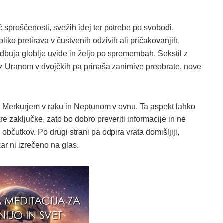
 sproščenosti, svežih idej ter potrebe po svobodi.
iko pretirava v čustvenih odzivih ali pričakovanjih,
buja globlje uvide in željo po spremembah. Sekstil z
n z Uranom v dvojčkih pa prinaša zanimive preobrate, nove
d Merkurjem v raku in Neptunom v ovnu. Ta aspekt lahko
e zaključke, zato bo dobro preveriti informacije in ne
bčutkov. Po drugi strani pa odpira vrata domišljiji,
ar ni izrečeno na glas.