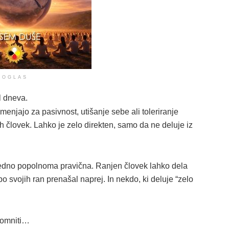
OGLAS
l dneva.
amenjajo za pasivnost, utišanje sebe ali toleriranje
 človek. Lahko je zelo direkten, samo da ne deluje iz
i vedno popolnoma pravična. Ranjen človek lahko dela
o svojih ran prenašal naprej. In nekdo, ki deluje “zelo
apomniti…