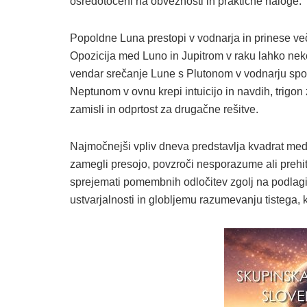
osredotočeni na obveznosti in praktične naloge.
Popoldne Luna prestopi v vodnarja in prinese več
Opozicija med Luno in Jupitrom v raku lahko nekol
vendar srečanje Lune s Plutonom v vodnarju spod
Neptunom v ovnu krepi intuicijo in navdih, trigo
zamisli in odprtost za drugačne rešitve.
Najmočnejši vpliv dneva predstavlja kvadrat me
zamegli presojo, povzroči nesporazume ali prehitr
sprejemati pomembnih odločitev zgolj na podlagi o
ustvarjalnosti in globljemu razumevanju tistega, k