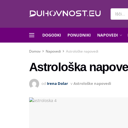
DOGODKI
PONUDNIKI
NAPOVEDI
Domov
Napovedi
Astrološke napovedi
Astrološka napoved
od
Irena Dolar
v
Astrološke napovedi