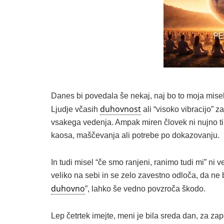
Danes bi povedala še nekaj, naj bo to moja mise
duhovnost
Ljudje včasih
ali “visoko vibracijo” z
vsakega vedenja. Ampak miren človek ni nujno tih
kaosa, maščevanja ali potrebe po dokazovanju.
In tudi misel “če smo ranjeni, ranimo tudi mi” n
veliko na sebi in se zelo zavestno odloča, da ne b
duhovno
”, lahko še vedno povzroča škodo.
Lep četrtek imejte, meni je bila sreda dan, za z