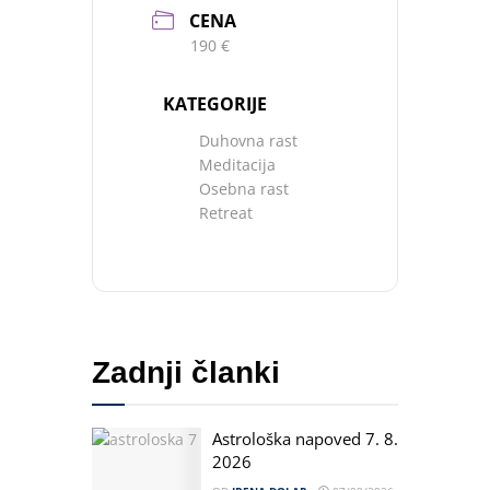
CENA
190 €
KATEGORIJE
Duhovna rast
Meditacija
Osebna rast
Retreat
Zadnji članki
Astrološka napoved 7. 8.
2026