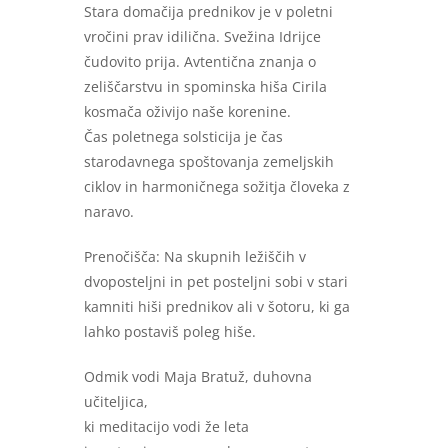
Stara domačija prednikov je v poletni
vročini prav idilična. Svežina Idrijce
čudovito prija. Avtentična znanja o
zeliščarstvu in spominska hiša Cirila
kosmača oživijo naše korenine.
Čas poletnega solsticija je čas
starodavnega spoštovanja zemeljskih
ciklov in harmoničnega sožitja človeka z
naravo.
Prenočišča: Na skupnih ležiščih v
dvoposteljni in pet posteljni sobi v stari
kamniti hiši prednikov ali v šotoru, ki ga
lahko postaviš poleg hiše.
Odmik vodi Maja Bratuž, duhovna
učiteljica,
ki meditacijo vodi že leta