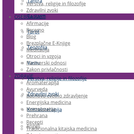
Tantra
Verstva, religije in filozofije
Zdravilni zvoki
Taoizem
OSEBNA RAST
Afirmacije
Beremo
Tarot
Blog
Brezplačne E-Knjige
Teozofija
Meditacija
Otroci in vzgoja
Partnerski odnosi
Vastu
Zakon privlačnosti
ZDRAVJE
Verstva, religije in filozofije
Aromaterapija
Ayurveda
Zdravilni zvoki
Bachovo cvetno zdravljenje
Energijska medicina
Homeopatija
Kristaloterapija
Prehrana
Recepti
Angeli
Tradicionalna kitajska medicina