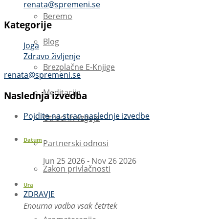
renata@spremeni.se
Beremo
Kategorije
Blog
Joga
Zdravo življenje
Brezplačne E-Knjige
renata@spremeni.se
Meditacija
Naslednja izvedba
Pojdite na stran naslednje izvedbe
Otroci in vzgoja
Datum
Partnerski odnosi
Jun 25 2026
- Nov 26 2026
Zakon privlačnosti
Ura
ZDRAVJE
Enourna vadba vsak četrtek