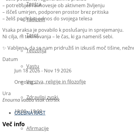
Tantra
– potrebuješ ravnovesje ob aktivnem življenju
– iščeš umirjen, podporen prostor brez pritiska
– želiš poglobiti odnos do svojega telesa
Taoizem
Vsaka praksa je povabilo k poslušanju in sprejemanju.
Tarot
Ni cilja, ni tekmovanja – le čas, ki ga nameniš sebi.
✨ Vabljena, da se nam pridružiš in izkusiš moč tišine, nežno
Teozofija
Datum
Vastu
Jun 18 2026
- Nov 19 2026
Verstva, religije in filozofije
Ongoing...
Ura
Zdravilni zvoki
Enourna vadba vsak četrtek
18:00 - 18:00
OSEBNA RAST
Več info
Afirmacije