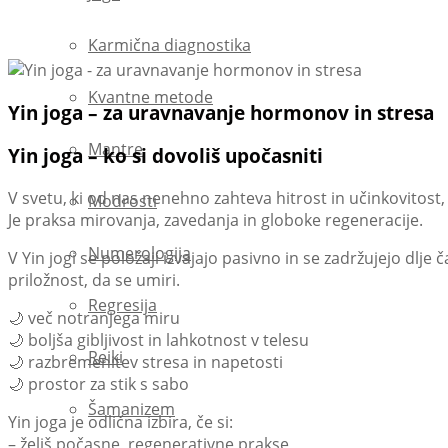
Karmična diagnostika
Kvantne metode
Yin joga – za uravnavanje hormonov in stresa
Mantre
Yin joga – ko si dovoliš upočasniti
V svetu, ki od nas nenehno zahteva hitrost in učinkovitost
Modrosti
Je praksa mirovanja, zavedanja in globoke regeneracije.
Numerologija
V Yin jogi se položaji izvajajo pasivno in se zadržujejo dlj
priložnost, da se umiri.
Regresija
🌙 več notranjega miru
🌙 boljša gibljivost in lahkotnost v telesu
Reiki
🌙 razbremenitev stresa in napetosti
🌙 prostor za stik s sabo
Šamanizem
Yin joga je odlična izbira, če si:
– želiš počasne, regenerativne prakse