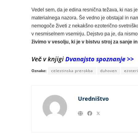
Vedel sem, da je edina resnična težava, ki nas je 
materialnega nazora. Še vedno je obstajal in nam 
nemogoče živeti z nekakšno ezoterično svetnišk
v nesmiselnem vsemirju. Dejstvo pa je, da nismo
živimo v vesolju, ki je v bistvu stroj za sanje 
Več v knjigi
Dvanajsto spoznanje >>
Oznake:
celestinska prerokba
duhoven
ezoter
Uredništvo