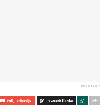
foto pexels.com
Pošlji prijatelju
Povzetek članka