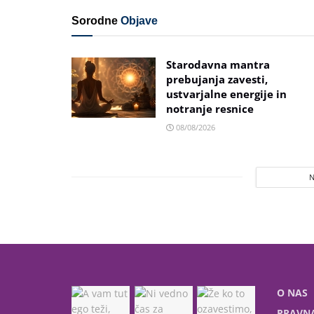
Sorodne
Objave
Starodavna mantra
prebujanja zavesti,
ustvarjalne energije in
notranje resnice
08/08/2026
O NAS
PRAVNA