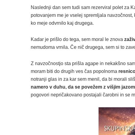
Naslednji dan sem tudi sam rezerviral polet za K
potovanjem me je vselej spremljala navzočnost, k
ko meje odvrnilo kaj drugega.
Kadar je prišlo do tega, sem moral le znova
zaživ
nemudoma vrnila. Če nič drugega, sem si to zav
Z navzočnostjo sta prišla agape in nekakšno sam
moram biti do drugih ves čas popolnoma
resnic
notranji glas in za kar sem menil, da bi morali sliš
namero v duhu, da se povežem z višjim jazom 
pogovori nepričakovano postajali čarobni in se mi 