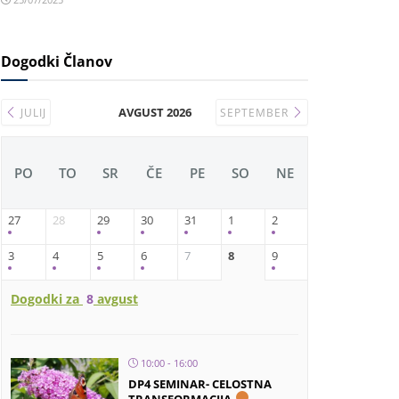
Dogodki Članov
AVGUST 2026
JULIJ
SEPTEMBER
PO
TO
SR
ČE
PE
SO
NE
27
28
29
30
31
1
2
3
4
5
6
7
8
9
Dogodki za
8
avgust
10:00 - 16:00
DP4 SEMINAR- CELOSTNA