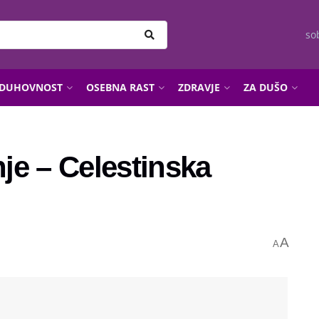
so
DUHOVNOST
OSEBNA RAST
ZDRAVJE
ZA DUŠO
je – Celestinska
A
A