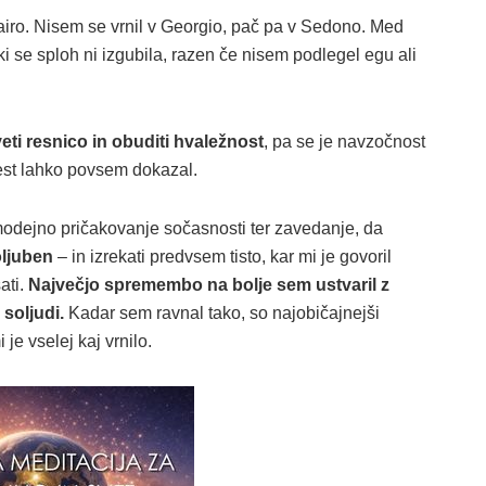
airo. Nisem se vrnil v Georgio, pač pa v Sedono. Med
i se sploh ni izgubila, razen če nisem podlegel egu ali
eti resnico in obuditi hvaležnost
, pa se je navzočnost
est lahko povsem dokazal.
odejno pričakovanje sočasnosti ter zavedanje, da
oljuben
– in izrekati predvsem tisto, kar mi je govoril
ati.
Največjo spremembo na bolje sem ustvaril z
soljudi.
Kadar sem ravnal tako, so najobičajnejši
je vselej kaj vrnilo.