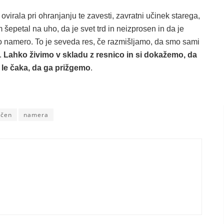
ovirala pri ohranjanju te zavesti, zavratni učinek starega,
šepetal na uho, da je svet trd in neizprosen in da je
o namero. To je seveda res, če razmišljamo, da smo sami
.
Lahko živimo v skladu z resnico in si dokažemo, da
in le čaka, da ga prižgemo
.
ičen
namera