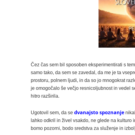
Čez čas sem bil sposoben eksperimentirati s tem
samo tako, da sem se zavedal, da me je ta vsepr
prostoru, polnem ljudi, in da so jo mnogokrat razl
je omogočalo še večjo resnicoljubnost in vedel 
hitro razširila.
dvanajsto spoznanje
Ugotovil sem, da se
nikak
lahko odkril in živel vsakdo, ne glede na kulturo
bomo pozorni, bodo sredstva za služenje in izbolj