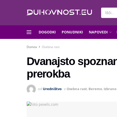
DOGODKI
PONUDNIKI
NAPOVEDI
Domov
Osebna rast
Dvanajsto spoznan
prerokba
od
Uredništvo
v
Osebna rast
,
Beremo
,
Izbrano