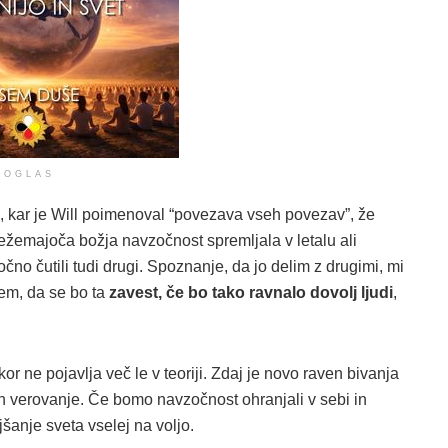
OGLAS
, kar je Will poimenoval “povezava vseh povezav”, že
ežemajoča božja navzočnost spremljala v letalu ali
očno čutili tudi drugi. Spoznanje, da jo delim z drugimi, mi
sem, da se bo ta
zavest, če bo tako ravnalo dovolj ljudi
,
or ne pojavlja več le v teoriji. Zdaj je novo raven bivanja
 in verovanje. Če bomo navzočnost ohranjali v sebi in
šanje sveta vselej na voljo.