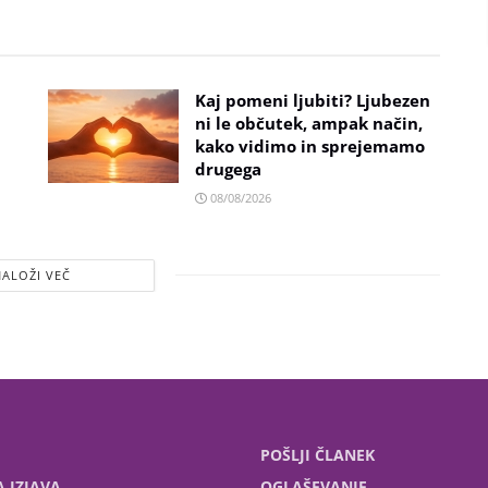
Kaj pomeni ljubiti? Ljubezen
ni le občutek, ampak način,
kako vidimo in sprejemamo
drugega
08/08/2026
NALOŽI VEČ
POŠLJI ČLANEK
 IZJAVA
OGLAŠEVANJE