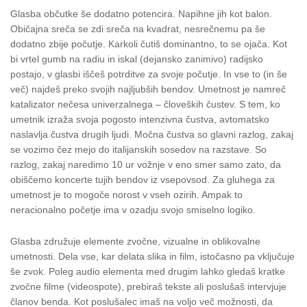
Glasba občutke še dodatno potencira. Napihne jih kot balon.
Običajna sreča se zdi sreča na kvadrat, nesrečnemu pa še
dodatno zbije počutje. Karkoli čutiš dominantno, to se ojača. Kot
bi vrtel gumb na radiu in iskal (dejansko zanimivo) radijsko
postajo, v glasbi iščeš potrditve za svoje počutje. In vse to (in še
več) najdeš preko svojih najljubših bendov. Umetnost je namreč
katalizator nečesa univerzalnega – človeških čustev. S tem, ko
umetnik izraža svoja pogosto intenzivna čustva, avtomatsko
naslavlja čustva drugih ljudi. Močna čustva so glavni razlog, zakaj
se vozimo čez mejo do italijanskih sosedov na razstave. So
razlog, zakaj naredimo 10 ur vožnje v eno smer samo zato, da
obiščemo koncerte tujih bendov iz vsepovsod. Za gluhega za
umetnost je to mogoče norost v vseh ozirih. Ampak to
neracionalno početje ima v ozadju svojo smiselno logiko.
Glasba združuje elemente zvočne, vizualne in oblikovalne
umetnosti. Dela vse, kar delata slika in film, istočasno pa vključuje
še zvok. Poleg audio elementa med drugim lahko gledaš kratke
zvočne filme (videospote), prebiraš tekste ali poslušaš intervjuje
članov benda. Kot poslušalec imaš na voljo več možnosti, da