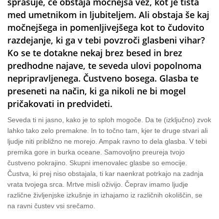
sprašuje, če obstaja močnejša vez, kot je tista
med umetnikom in ljubiteljem. Ali obstaja še kaj
močnejšega in pomenljivejšega kot to čudovito
razdejanje, ki ga v tebi povzroči glasbeni vihar?
Ko se te dotakne nekaj brez besed in brez
predhodne najave, te seveda ulovi popolnoma
nepripravljenega. Čustveno bosega. Glasba te
preseneti na način, ki ga nikoli ne bi mogel
pričakovati in predvideti.
Seveda ti ni jasno, kako je to sploh mogoče. Da te (izključno) zvok
lahko tako zelo premakne. In to točno tam, kjer te druge stvari ali
ljudje niti približno ne morejo. Ampak ravno to dela glasba. V tebi
premika gore in burka oceane. Samovoljno preureja tvojo
čustveno pokrajino. Skupni imenovalec glasbe so emocije.
Čustva, ki prej niso obstajala, ti kar naenkrat potrkajo na zadnja
vrata tvojega srca. Mrtve misli oživijo. Čeprav imamo ljudje
različne življenjske izkušnje in izhajamo iz različnih okoliščin, se
na ravni čustev vsi srečamo.