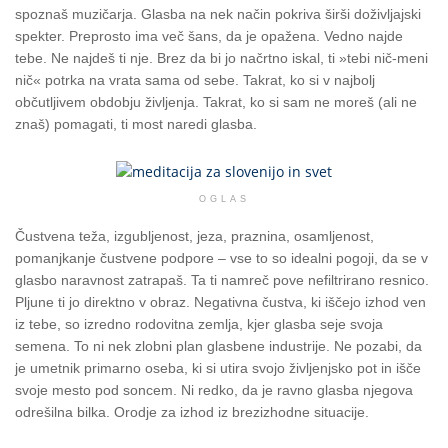
spoznaš muzičarja. Glasba na nek način pokriva širši doživljajski
spekter. Preprosto ima več šans, da je opažena. Vedno najde
tebe. Ne najdeš ti nje. Brez da bi jo načrtno iskal, ti »tebi nič-meni
nič« potrka na vrata sama od sebe. Takrat, ko si v najbolj
občutljivem obdobju življenja. Takrat, ko si sam ne moreš (ali ne
znaš) pomagati, ti most naredi glasba.
OGLAS
Čustvena teža, izgubljenost, jeza, praznina, osamljenost,
pomanjkanje čustvene podpore – vse to so idealni pogoji, da se v
glasbo naravnost zatrapaš. Ta ti namreč pove nefiltrirano resnico.
Pljune ti jo direktno v obraz. Negativna čustva, ki iščejo izhod ven
iz tebe, so izredno rodovitna zemlja, kjer glasba seje svoja
semena. To ni nek zlobni plan glasbene industrije. Ne pozabi, da
je umetnik primarno oseba, ki si utira svojo življenjsko pot in išče
svoje mesto pod soncem. Ni redko, da je ravno glasba njegova
odrešilna bilka. Orodje za izhod iz brezizhodne situacije.