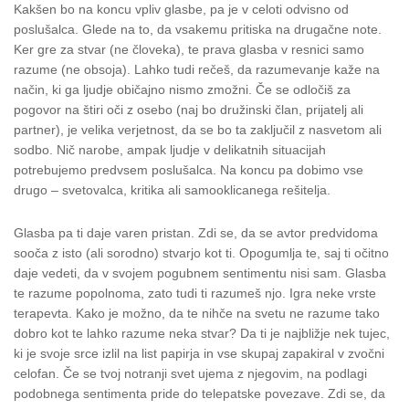
Kakšen bo na koncu vpliv glasbe, pa je v celoti odvisno od
poslušalca. Glede na to, da vsakemu pritiska na drugačne note.
Ker gre za stvar (ne človeka), te prava glasba v resnici samo
razume (ne obsoja). Lahko tudi rečeš, da razumevanje kaže na
način, ki ga ljudje običajno nismo zmožni. Če se odločiš za
pogovor na štiri oči z osebo (naj bo družinski član, prijatelj ali
partner), je velika verjetnost, da se bo ta zaključil z nasvetom ali
sodbo. Nič narobe, ampak ljudje v delikatnih situacijah
potrebujemo predvsem poslušalca. Na koncu pa dobimo vse
drugo – svetovalca, kritika ali samooklicanega rešitelja.
Glasba pa ti daje varen pristan. Zdi se, da se avtor predvidoma
sooča z isto (ali sorodno) stvarjo kot ti. Opogumlja te, saj ti očitno
daje vedeti, da v svojem pogubnem sentimentu nisi sam. Glasba
te razume popolnoma, zato tudi ti razumeš njo. Igra neke vrste
terapevta. Kako je možno, da te nihče na svetu ne razume tako
dobro kot te lahko razume neka stvar? Da ti je najbližje nek tujec,
ki je svoje srce izlil na list papirja in vse skupaj zapakiral v zvočni
celofan. Če se tvoj notranji svet ujema z njegovim, na podlagi
podobnega sentimenta pride do telepatske povezave. Zdi se, da