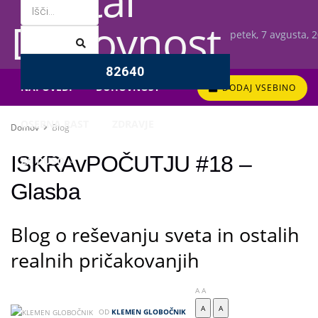
petek, 7 avgusta, 
DOGODKI
PONUDNIKI
NAPOVEDI
DUHOVNOST
DODAJ VSEBINO
OSEBNA RAST
ZDRAVJE
Domov
Blog
ISKRAvPOČUTJU #18 –
ZA DUŠO
Glasba
Blog o reševanju sveta in ostalih
realnih pričakovanjih
A
A
A
A
OD
KLEMEN GLOBOČNIK