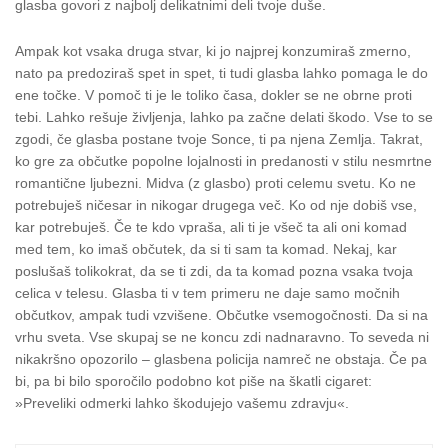
glasba govori z najbolj delikatnimi deli tvoje duše.
Ampak kot vsaka druga stvar, ki jo najprej konzumiraš zmerno,
nato pa predoziraš spet in spet, ti tudi glasba lahko pomaga le do
ene točke. V pomoč ti je le toliko časa, dokler se ne obrne proti
tebi. Lahko rešuje življenja, lahko pa začne delati škodo. Vse to se
zgodi, če glasba postane tvoje Sonce, ti pa njena Zemlja. Takrat,
ko gre za občutke popolne lojalnosti in predanosti v stilu nesmrtne
romantične ljubezni. Midva (z glasbo) proti celemu svetu. Ko ne
potrebuješ ničesar in nikogar drugega več. Ko od nje dobiš vse,
kar potrebuješ. Če te kdo vpraša, ali ti je všeč ta ali oni komad
med tem, ko imaš občutek, da si ti sam ta komad. Nekaj, kar
poslušaš tolikokrat, da se ti zdi, da ta komad pozna vsaka tvoja
celica v telesu. Glasba ti v tem primeru ne daje samo močnih
občutkov, ampak tudi vzvišene. Občutke vsemogočnosti. Da si na
vrhu sveta. Vse skupaj se ne koncu zdi nadnaravno. To seveda ni
nikakršno opozorilo – glasbena policija namreč ne obstaja. Če pa
bi, pa bi bilo sporočilo podobno kot piše na škatli cigaret:
»Preveliki odmerki lahko škodujejo vašemu zdravju«.