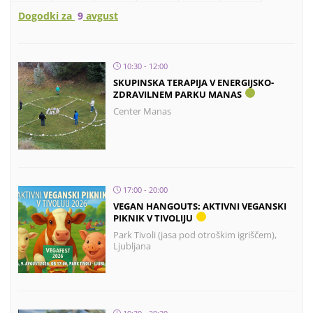
Dogodki za
9
avgust
10:30 - 12:00
SKUPINSKA TERAPIJA V ENERGIJSKO-
ZDRAVILNEM PARKU MANAS
Center Manas
17:00 - 20:00
VEGAN HANGOUTS: AKTIVNI VEGANSKI
PIKNIK V TIVOLIJU
Park Tivoli (jasa pod otroškim igriščem),
Ljubljana