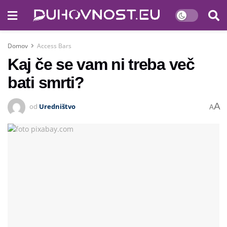
Domov
Access Bars
Kaj če se vam ni treba več
bati smrti?
A
od
Uredništvo
A