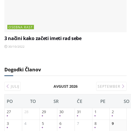
OSEBNA RAST
3 načini kako začeti imeti rad sebe
30/10/2022
Dogodki Članov
AVGUST 2026
JULIJ
SEPTEMBER
PO
TO
SR
ČE
PE
SO
27
28
29
30
31
1
2
3
4
5
6
7
8
9