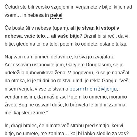
Četudi ste bili versko vzgojeni in verjamete v bitje, ki je nad
pekel
vsem… in nebesa in
.
Če boste šli v nebesa (upam),
ali je stvar, ki vstopi v
nebesa, vaše telo… ali vaše bitje
? Drznil bi si reči, da vi,
bitje, glede na to, da telo, potem ko odidete, ostane tukaj.
Naj vam dam primer: delavnice, ki sva jo izvajala z
Accessovim ustanoviteljem, Garyjem Douglasom, se je
udeležila duhovnikova žena. V pogovoru, ki se je nanašal
na otroka, ki je tri dni po rojstvu umrl, je rekla Garyju: “Veš,
posmrtnem življenju
nisem verjela v vse te stvari o
,
vendar mislim, da imaš prav. Potem ko umremo, moramo
živeti. Bog ne ustvaril duše, ki bi živela le tri dni. Zanima
me, kaj sledi zame.”
In, dragi bralec, če nimate več strahu pred smrtjo, ker vi,
bitje, ne umrete, me zanima… kaj bi lahko sledilo za vas?