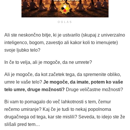
OGLAS
Ali ste neskončno bitje, ki je ustvarilo (skupaj z univerzalno
inteligenco, bogom, zavestjo ali kakor koli to imenujete)
svoje ljubko telo?
In če to velja, ali je mogoče, da ne umrete?
Ali je mogoče, da kot začetek tega, da spremenite obliko,
umre le vaše telo?
Je mogoče, da imate, potem ko vaše
telo umre, druge možnosti?
Druge veličastne možnosti?
Bi vam to pomagalo do več lahkotnosti s tem, čemur
rečemo umiranje? Kaj če je tudi to nekaj popolnoma
drugačnega od tega, kar ste mislili? Seveda, to idejo ste že
slišali pred tem…