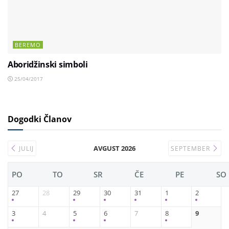
BEREMO
Aboridžinski simboli
25/04/2017
Dogodki Članov
AVGUST 2026
JULIJ
SEPTEMBER
PO
TO
SR
ČE
PE
SO
27
28
29
30
31
1
2
3
4
5
6
7
8
9