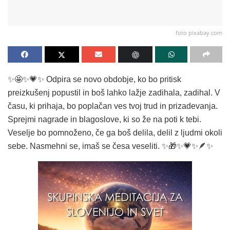
foto pixabay.com
✨️🤩✨️💗✨️ Odpira se novo obdobje, ko bo pritisk
preizkušenj popustil in boš lahko lažje zadihala, zadihal. V
času, ki prihaja, bo poplačan ves tvoj trud in prizadevanja.
Sprejmi nagrade in blagoslove, ki so že na poti k tebi.
Veselje bo pomnoženo, če ga boš delila, delil z ljudmi okoli
sebe. Nasmehni se, imaš se česa veseliti. ✨️🎁✨️💗✨️🪶✨️