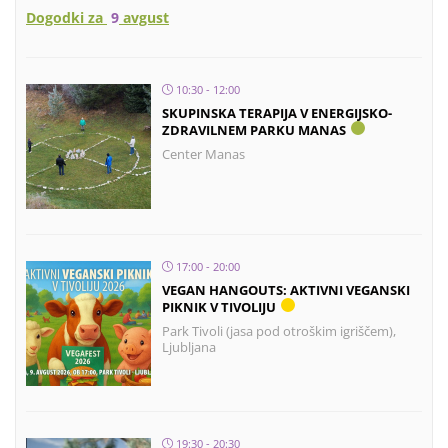
Dogodki za
9
avgust
10:30 - 12:00
SKUPINSKA TERAPIJA V ENERGIJSKO-
ZDRAVILNEM PARKU MANAS
Center Manas
17:00 - 20:00
VEGAN HANGOUTS: AKTIVNI VEGANSKI
PIKNIK V TIVOLIJU
Park Tivoli (jasa pod otroškim igriščem),
Ljubljana
19:30 - 20:30