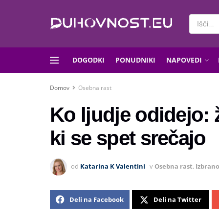
DOGODKI
PONUDNIKI
NAPOVEDI
Domov
Osebna rast
Ko ljudje odidejo: ž
ki se spet srečajo
od
Katarina K Valentini
v
Osebna rast
,
Izbran
Deli na Facebook
Deli na Twitter