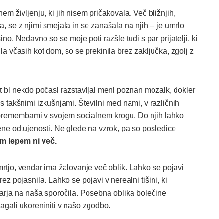
m življenju, ki jih nisem pričakovala. Več bližnjih,
la, se z njimi smejala in se zanašala na njih – je umrlo
ino. Nedavno so se moje poti razšle tudi s par prijatelji, ki
bila včasih kot dom, so se prekinila brez zaključka, zgolj z
 bi nekdo počasi razstavljal meni poznan mozaik, dokler
 takšnimi izkušnjami. Številni med nami, v različnih
s spremembami v svojem socialnem krogu. Do njih lahko
ene odtujenosti. Ne glede na vzrok, pa so posledice
em lepem ni več.
rtjo, vendar ima žalovanje več oblik. Lahko se pojavi
brez pojasnila. Lahko se pojavi v nerealni tišini, ki
arja na naša sporočila. Posebna oblika bolečine
agali ukoreniniti v našo zgodbo.