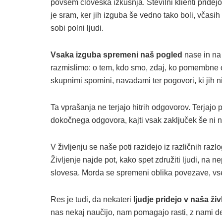
povsem človeška izkušnja. Številni klienti pridejo
je sram, ker jih izguba še vedno tako boli, včasih
sobi polni ljudi.
Vsaka izguba spremeni naš pogled
nase in na 
razmislimo: o tem, kdo smo, zdaj, ko pomembne ose
skupnimi spomini, navadami ter pogovori, ki jih n
Ta vprašanja ne terjajo hitrih odgovorov. Terjajo 
dokočnega odgovora, kajti vsak zaključek še ni 
V življenju se naše poti razidejo iz različnih raz
Življenje najde pot, kako spet združiti ljudi, na 
slovesa. Morda se spremeni oblika povezave, vs
Res je tudi, da nekateri
ljudje pridejo v naša ž
nas nekaj naučijo, nam pomagajo rasti, z nami de