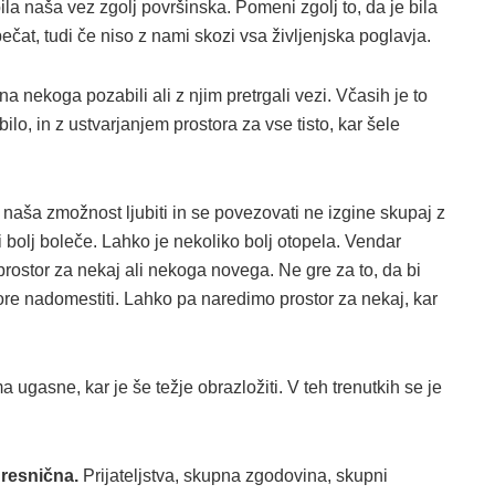
ila naša vez zgolj površinska. Pomeni zgolj to, da je bila
ečat, tudi če niso z nami skozi vsa življenjska poglavja.
nekoga pozabili ali z njim pretrgali vezi. Včasih je to
ilo, in z ustvarjanjem prostora za vse tisto, kar šele
naša zmožnost ljubiti in se povezovati ne izgine skupaj z
bolj boleče. Lahko je nekoliko bolj otopela. Vendar
rostor za nekaj ali nekoga novega. Ne gre za to, da bi
more nadomestiti. Lahko pa naredimo prostor za nekaj, kar
ugasne, kar je še težje obrazložiti. V teh trenutkih se je
 resnična.
Prijateljstva, skupna zgodovina, skupni