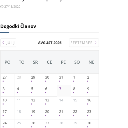
27/11/2020
Dogodki Članov
AVGUST 2026
JULIJ
SEPTEMBER
PO
TO
SR
ČE
PE
SO
NE
27
28
29
30
31
1
2
3
4
5
6
7
8
9
10
11
12
13
14
15
16
17
18
19
20
21
22
23
24
25
26
27
28
29
30