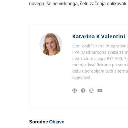
novega, še ne videnega, šele začenja oblikovati.
Katarina K Valentini
Sem kvalificirana integrativn
IIPA (Mednarodna zveza za int
inštruktorica joge RYT 500. 
motnjo, kvalificirana pa sem 
delu uporabljam tudi alternat
čuječnost.
Sorodne
Objave