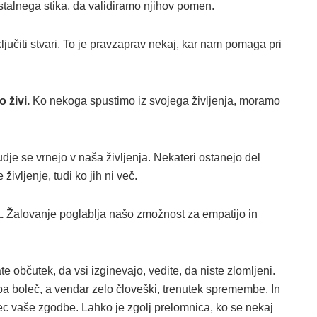
stalnega stika, da validiramo njihov pomen.
učiti stvari. To je pravzaprav nekaj, kar nam pomaga pri
 živi.
Ko nekoga spustimo iz svojega življenja, moramo
udje se vrnejo v naša življenja. Nekateri ostanejo del
ivljenje, tudi ko jih ni več.
.
Žalovanje poglablja našo zmožnost za empatijo in
te občutek, da vsi izginevajo, vedite, da niste zlomljeni.
e pa boleč, a vendar zelo človeški, trenutek spremembe. In
nec vaše zgodbe. Lahko je zgolj prelomnica, ko se nekaj