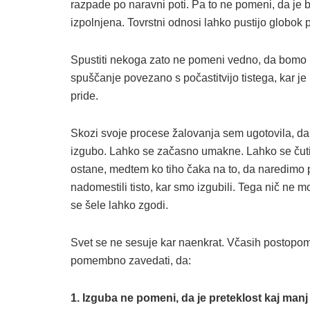
razpade po naravni poti. Pa to ne pomeni, da je b
izpolnjena. Tovrstni odnosi lahko pustijo globok p
Spustiti nekoga zato ne pomeni vedno, da bomo na 
spuščanje povezano s počastitvijo tistega, kar je b
pride.
Skozi svoje procese žalovanja sem ugotovila, da 
izgubo. Lahko se začasno umakne. Lahko se čuti 
ostane, medtem ko tiho čaka na to, da naredimo p
nadomestili tisto, kar smo izgubili. Tega nič ne 
se šele lahko zgodi.
Svet se ne sesuje kar naenkrat. Včasih postopoma 
pomembno zavedati, da:
1. Izguba ne pomeni, da je preteklost kaj manj