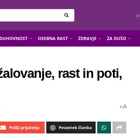
p
DUHOVNOST
OSEBNA RAST
ZDRAVJE
ZA DUŠO
alovanje, rast in poti,
A
o
A
Pošlji prijatelju
Povzetek članka