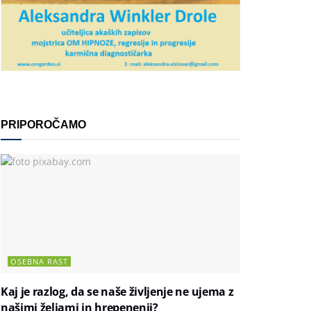
PRIPOROČAMO
OSEBNA RAST
Kaj je razlog, da se naše življenje ne ujema z
našimi željami in hrepenenji?