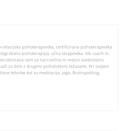
a-relacijska psihoterapevtka, certificirana psihoterapevtka
egrativno psihoterapijo), učna terapevtka, life coach in
Specializirana sem za narcistično in mejno osebnostno
tudi za delo z drugimi psihološkimi težavami. Pri svojem
ivne tehnike kot so meditacija, joga, Brainspotting,