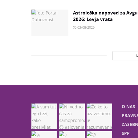
Astrološka napoved za Avgu
2026: Levja vrata
03/08/2026
O NAS
PRAVNA
ZASEBN
SPP