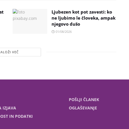
st
Ljubezen kot pot zavesti: ko
ne ljubimo le človeka, ampak
njegovo dušo
01/08/2026
NALOŽI VEČ
POŠLJI ČLANEK
 IZJAVA
OGLAŠEVANJE
OST IN PODATKI