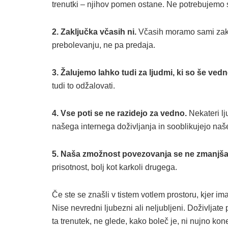
trenutki – njihov pomen ostane. Ne potrebujemo 
2. Zaključka včasih ni.
Včasih moramo sami zaklj
prebolevanju, ne pa predaja.
3. Žalujemo lahko tudi za ljudmi, ki so še vedno
tudi to odžalovati.
4. Vse poti se ne razidejo za vedno.
Nekateri lj
našega internega doživljanja in sooblikujejo naše ž
5. Naša zmožnost povezovanja se ne zmanjša
prisotnost, bolj kot karkoli drugega.
Če ste se znašli v tistem votlem prostoru, kjer ima
Nise nevredni ljubezni ali neljubljeni. Doživljat
ta trenutek, ne glede, kako boleč je, ni nujno ko