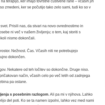
 na terapijo, ker imajo tovrstne čustvene rane – včasih jih
 so zmedeni, ker se počutijo tako zelo sami, tudi ko so v
svet. Prisili nas, da stvari na novo ovrednostimo in
be ni več v našem življenju; o tem, kaj storiti s
ikoli nismo dokončali.
prostor. Nežnost. Čas. Včasih niti ne potrebujejo
nujno dokončen.
logov. Nekatere od teh ločitev so dokončne. Druge niso.
nepričakovan način, včasih celo po več letih od zadnjega
ebina pa ostane.
ivljenja s posebnim razlogom
. Ali pa mi v njihova. Lahko
lijo del poti. Ko se ta namen izpolni, lahko vez med nami