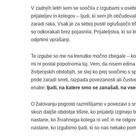
V zadnjih letih sem se soočila z izgubami v osebne
prijateljev in kolegov – ljudi, ki sem jih občudova
zaradi raka. Vsak je za seboj pustil oglušujočo tiš
so odkorakali brez pojasnila. Prijateljstva, ki so 
odprtimi vprašanji.
Te izgube so me na trenutke močno zbegale – kot
mi ni postal popolnoma tuj. Vem, da nisem edina s
življenjskih obdobjih, se slej ko prej soočimo 
pride zaradi smrti, razpada povezanosti ali čustv
enake:
ljudi, na katere smo se zanašali, na vs
O žalovanju pogosto razmišljamo v povezavi s sm
skozi daljše obdobje tišine, ko prijatelji izginejo 
nastane, ko živahnega kolega ni več in ne odgov
nastane, ko izgubimo ljudi, ki so nas nekako pom