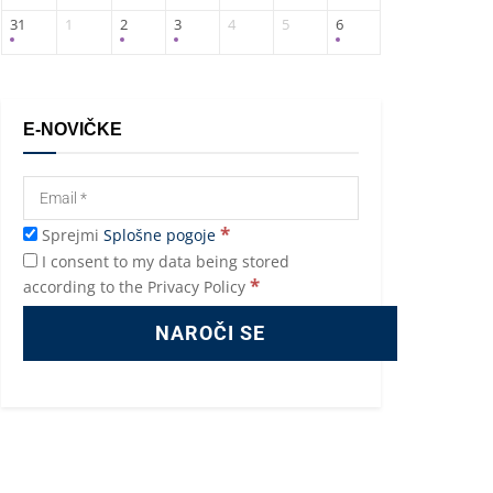
31
1
2
3
4
5
6
E-NOVIČKE
*
Sprejmi
Splošne pogoje
I consent to my data being stored
*
according to the Privacy Policy