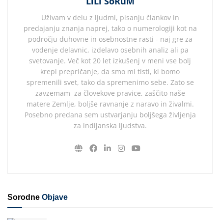
LiLi SoRuM
Uživam v delu z ljudmi, pisanju člankov in
predajanju znanja naprej, tako o numerologiji kot na
področju duhovne in osebnostne rasti - naj gre za
vodenje delavnic, izdelavo osebnih analiz ali pa
svetovanje. Več kot 20 let izkušenj v meni vse bolj
krepi prepričanje, da smo mi tisti, ki bomo
spremenili svet, tako da spremenimo sebe. Zato se
zavzemam za človekove pravice, zaščito naše
matere Zemlje, boljše ravnanje z naravo in živalmi.
Posebno predana sem ustvarjanju boljšega življenja
za indijanska ljudstva.
Sorodne
Objave