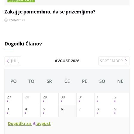
OSEBNA RAST
Zakaj je pomembno, da se prizemljimo?
27/04/2021
Dogodki Članov
AVGUST 2026
JULIJ
SEPTEMBER
PO
TO
SR
ČE
PE
SO
NE
27
28
29
30
31
1
2
3
4
5
6
7
8
9
Dogodki za
6
avgust