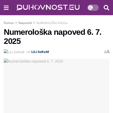
Domov
Napovedi
NuMeRoLoŠKa VoDiLa
Numerološka napoved 6. 7.
2025
A
od
LiLi SoRuM
A