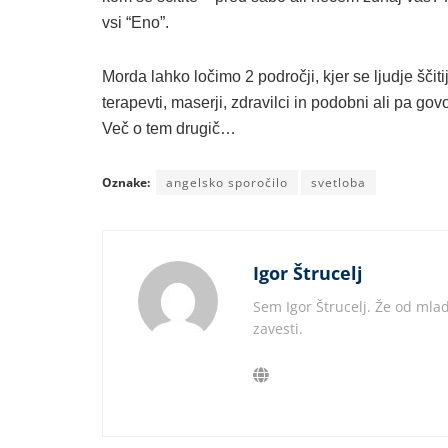
vsi “Eno”.
Morda lahko ločimo 2 področji, kjer se ljudje ščiti
terapevti, maserji, zdravilci in podobni ali pa go
Več o tem drugič…
Oznake:
angelsko sporočilo
svetloba
Igor Štrucelj
Sem Igor Štrucelj. Že od mlad
zavesti.