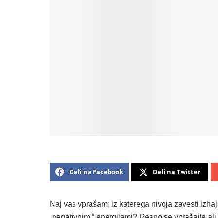
Deli na Facebook
Deli na Twitter
Naj vas vprašam; iz katerega nivoja zavesti izhaja
„negativnimi“ energijami? Resno se vprašajte ali