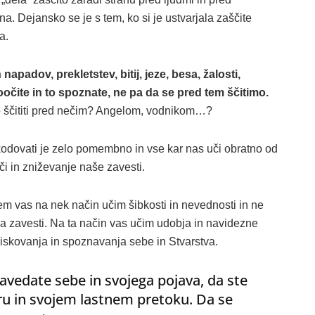
na. Dejansko se je s tem, ko si je ustvarjala zaščite
a.
napadov, prekletstev, bitij, jeze, besa, žalosti,
očite in to spoznate, ne pa da se pred tem ščitimo.
 ščititi pred nečim? Angelom, vodnikom…?
kodovati je zelo pomembno in vse kar nas uči obratno od
či in zniževanje naše zavesti.
tem vas na nek način učim šibkosti in nevednosti in ne
a zavesti. Na ta način vas učim udobja in navidezne
ziskovanja in spoznavanja sebe in Stvarstva.
zavedate sebe in svojega pojava, da ste
u in svojem lastnem pretoku. Da se