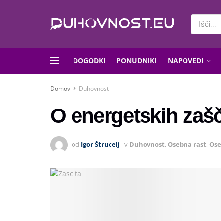
DOGODKI
PONUDNIKI
NAPOVEDI
Domov
Duhovnost
O energetskih zašč
od
Igor Štrucelj
v
Duhovnost
,
Osebna rast
,
Ose