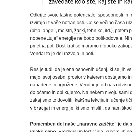
zavedate kdo ste, kaj ste in k
Odkrijte svoje lastne potenciale, sposobnosti in 
izvirajo iz vaše notranjosti. Če se večino časa ukv
žarki
(bitja, angeli, mojstri,
, tehnike, itd.), potem
nobene „tuje“ energije ne bodo poškodovale. Nih
prijetna pot. Dostikrat se moramo globoko zakopati
Vendar to je del razvoja in poti.
Res je tudi, da je ena osnovnih učenj, ki se jih 
mejo, svoj osebni prostor v katerem obstajamo in
napadene in ogrožene. Vendar je od nas odvisno,
določamo in oblikujemo. Na nekem nivoju sami do
zakaj smo to dovolili, kakšna lekcija in učenje t
vibracija
) in energije, ki smo mislili, da nam šk
Pomemben del naše „naravne zaščite“ je da s
vsako ceno.
Preizkusi in testiranja, ki nam jih p