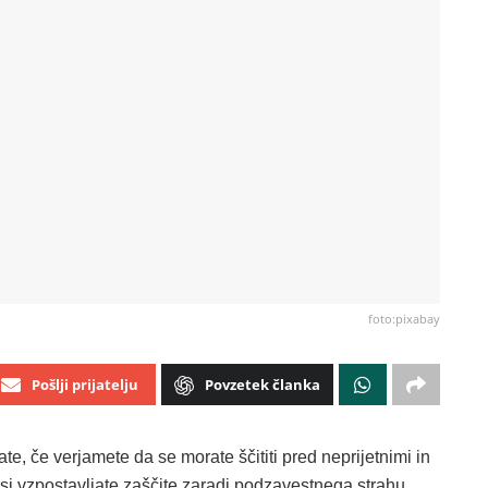
foto:pixabay
Pošlji prijatelju
Povzetek članka
te, če verjamete da se morate ščititi pred neprijetnimi in
 si vzpostavljate zaščite zaradi podzavestnega strahu