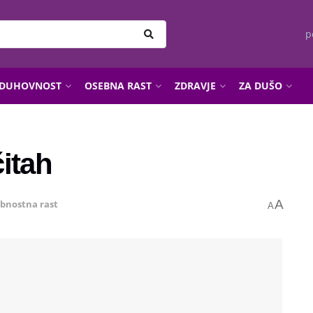
p
DUHOVNOST
OSEBNA RAST
ZDRAVJE
ZA DUŠO
itah
A
bnostna rast
A