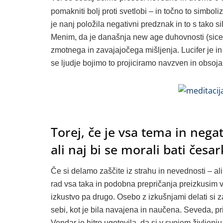
pomakniti bolj proti svetlobi – in točno to simboliz
je nanj položila negativni predznak in to s tako s
Menim, da je današnja new age duhovnosti (sice
zmotnega in zavajajočega mišljenja. Lucifer je in
se ljudje bojimo to projiciramo navzven in obsoj
Torej, če je vsa tema in negat
ali naj bi se morali bati česar
Če si delamo zaščite iz strahu in nevednosti – a
rad vsa taka in podobna prepričanja preizkusim v 
izkustvo pa drugo. Osebo z izkušnjami delati si z
sebi, kot je bila navajena in naučena. Seveda, pri
Vendar je hitro ugotovila, da si v svojem življenju