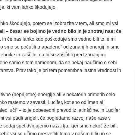
je, ki vam lahko škodujejo.
hko škodujejo, potem se izobrazite v tem, ali smo mi vsi
li – česar se bojimo je vedno bilo in je znotraj nas; če
.
In če nas lahko kdo poškoduje smo vedno bili to le mi
 ko smo se počutili „napadene“ od zunanjih energij in smo
hnike in zaščite, da bi se zaščitili pred zunanjimi
varjene samo s tem namenom, da se nekaj naučimo o sebi
varstva. Prav tako je pri tem pomembna lastna vrednost in
vne (neprijetne) energije ali v nekaterih primerih celo
ahko rastemo v zavesti. Lucifer, kot eno od imen ali
lec luči“ – to je dobesedni prevod iz latinščine. In Lucifer
i vsi padli angeli, če pogledamo razvoj naše rase v
 sedaj spet dvigujemo nazaj tja, kjer smo nekoč že bili.
bi; vsi se učimo presvetliti temo v našem bitju in se