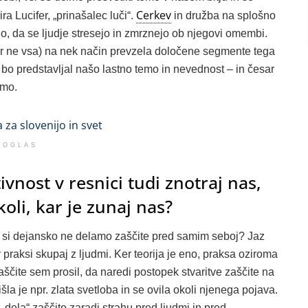
Cerkev
ira Lucifer, „prinašalec luči“.
in družba na splošno
ilo, da se ljudje stresejo in zmrznejo ob njegovi omembi.
r ne vsa) na nek način prevzela določene segmente tega
 bo predstavljal našo lastno temo in nevednost – in česar
amo.
OGLAS
ivnost v resnici tudi znotraj nas,
koli, kar je zunaj nas?
li si dejansko ne delamo zaščite pred samim seboj? Jaz
praksi skupaj z ljudmi. Ker teorija je eno, praksa oziroma
aščite sem prosil, da naredi postopek stvaritve zaščite na
šla je npr. zlata svetloba in se ovila okoli njenega pojava.
 „dela“ zaščito zaradi strahu pred ljudmi in pred