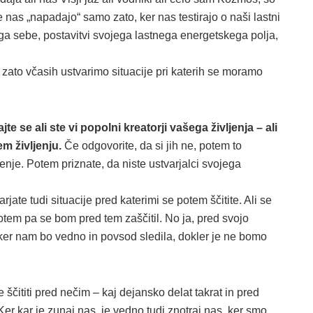
e nas „napadajo“ samo zato, ker nas testirajo o naši lastni
ega sebe, postavitvi svojega lastnega energetskega polja,
 zato včasih ustvarimo situacije pri katerih se moramo
jte se ali ste vi popolni kreatorji vašega življenja – ali
em življenju.
Če odgovorite, da si jih ne, potem to
enje. Potem priznate, da niste ustvarjalci svojega
rjate tudi situacije pred katerimi se potem ščitite. Ali se
potem pa se bom pred tem zaščitil. No ja, pred svojo
, ker nam bo vedno in povsod sledila, dokler je ne bomo
 ščititi pred nečim – kaj dejansko delat takrat in pred
er kar je zunaj nas, je vedno tudi znotraj nas, ker smo