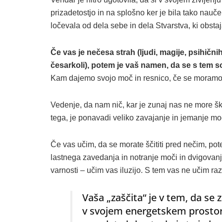
prizadetostjo in na splošno ker je bila tako nauče
ločevala od dela sebe in dela Stvarstva, ki obstaj
Če vas je nečesa strah (ljudi, magije, psihičnih 
česarkoli), potem je vaš namen, da se s tem so
Kam dajemo svojo moč in resnico, če se moramo
Vedenje, da nam nič, kar je zunaj nas ne more š
tega, je ponavadi veliko zavajanje in jemanje mo
Če vas učim, da se morate ščititi pred nečim, po
lastnega zavedanja in notranje moči in dvigovanj
varnosti – učim vas iluzijo. S tem vas ne učim ra
Vaša „zaščita“ je v tem, da se 
v svojem energetskem prostor