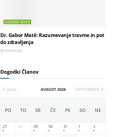
OSEBNA RAST
Dr. Gabor Maté: Razumevanje travme in pot
do zdravljenja
03/03/2025
Dogodki Članov
AVGUST 2026
JULIJ
SEPTEMBER
PO
TO
SR
ČE
PE
SO
NE
27
28
29
30
31
1
2