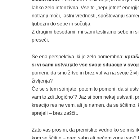
lahko zelo intenzivna. Vse te „neprijetne“ energij
notranji moči, lastni vrednosti, spoštovanju sam
ljubezni do sebe in sočutja.
Z drugimi besedami, mi sami testiramo sebe in si
preseči.
Še ena perspektiva, ki je zelo pomembna;
vpraša
si vi sami ustvarjate vse svoje situacije v svoj
pomeni, da smo žrtve in brez vpliva na svoje življ
življenja?
Če se s tem strinjate, potem to pomeni, da si ustva
vam to zdi „logično“? Jaz si bom nekaj ustvaril, 
kreacijo res ne vem, ali je namen, da se ščitimo
sprejeli – brez zaščit.
Zato vas prosim, da premislite vedno ko se mislite
kom se ščitite – pred sabo ali nečem zunaj vas? K