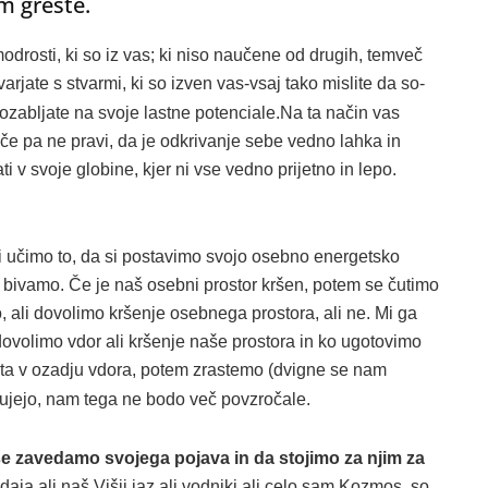
am greste.
modrosti, ki so iz vas; ki niso naučene od drugih, temveč
arjate s stvarmi, ki so izven vas-vsaj tako mislite da so-
 pozabljate na svoje lastne potenciale.Na ta način vas
če pa ne pravi, da je odkrivanje sebe vedno lahka in
 v svoje globine, kjer ni vse vedno prijetno in lepo.
vsi učimo to, da si postavimo svojo osebno energetsko
 bivamo. Če je naš osebni prostor kršen, potem se čutimo
 ali dovolimo kršenje osebnega prostora, ali ne. Mi ga
volimo vdor ali kršenje naše prostora in ko ugotovimo
ičita v ozadju vdora, potem zrastemo (dvigne se nam
odujejo, nam tega ne bodo več povzročale.
e zavedamo svojega pojava in da stojimo za njim za
odaja ali naš Višji jaz ali vodniki ali celo sam Kozmos, so