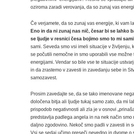
oziroma zaradi verovanja, da so zunaj vas energi
Če verjamete, da so zunaj vas energije, ki vam la
Eno in da ni zunaj nas nič, česar bi se lahko ba
se ljudje v resnici česa bojimo smo to mi sami
sami. Seveda smo vsi imeli situacije v življenju,
se počutili nemočne in smo uporabili vse možne te
energijami. Vendar so bile vse te situacije ust
in da zrastemo v zavesti in zavedanju sebe in St
samozavest.
Prosim zavedajte se, da se tako imenovane negati
določena bitja ali ljudje tukaj samo zato, da mi l
prispodob negativnosti ali zla je v osnovi „prinaša
predstavlja padlega angela in na nek način smo m
daljno zgodovino. Nekoč smo padli v zavesti in se
Vsi se sedaj učimo preseči nevedno in dvome o se