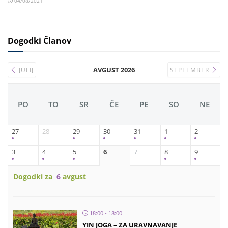
04/08/2021
Dogodki Članov
AVGUST 2026
JULIJ
SEPTEMBER
PO
TO
SR
ČE
PE
SO
NE
27
28
29
30
31
1
2
3
4
5
6
7
8
9
Dogodki za
6
avgust
18:00 - 18:00
YIN JOGA – ZA URAVNAVANJE