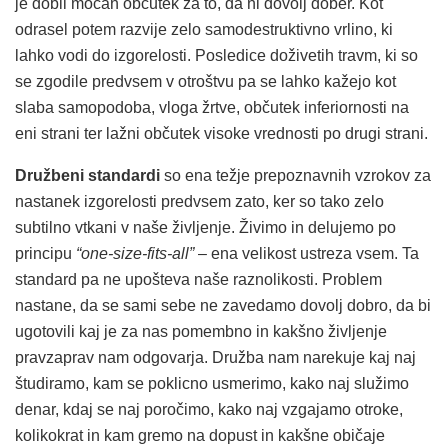
je dobil močan občutek za to, da ni dovolj dober. Kot
odrasel potem razvije zelo samodestruktivno vrlino, ki
lahko vodi do izgorelosti. Posledice doživetih travm, ki so
se zgodile predvsem v otroštvu pa se lahko kažejo kot
slaba samopodoba, vloga žrtve, občutek inferiornosti na
eni strani ter lažni občutek visoke vrednosti po drugi strani.
Družbeni standardi
so ena težje prepoznavnih vzrokov za
nastanek izgorelosti predvsem zato, ker so tako zelo
subtilno vtkani v naše življenje. Živimo in delujemo po
principu
“one-size-fits-all”
– ena velikost ustreza vsem. Ta
standard pa ne upošteva naše raznolikosti. Problem
nastane, da se sami sebe ne zavedamo dovolj dobro, da bi
ugotovili kaj je za nas pomembno in kakšno življenje
pravzaprav nam odgovarja. Družba nam narekuje kaj naj
študiramo, kam se poklicno usmerimo, kako naj služimo
denar, kdaj se naj poročimo, kako naj vzgajamo otroke,
kolikokrat in kam gremo na dopust in kakšne običaje