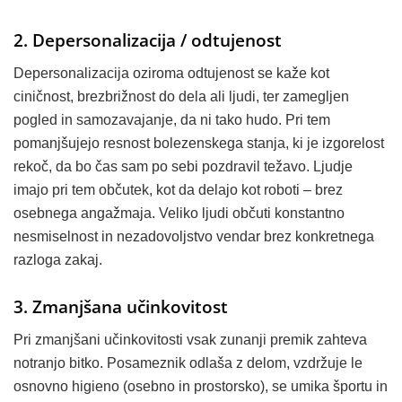
2. Depersonalizacija / odtujenost
Depersonalizacija oziroma odtujenost se kaže kot
ciničnost, brezbrižnost do dela ali ljudi, ter zamegljen
pogled in samozavajanje, da ni tako hudo. Pri tem
pomanjšujejo resnost bolezenskega stanja, ki je izgorelost
rekoč, da bo čas sam po sebi pozdravil težavo. Ljudje
imajo pri tem občutek, kot da delajo kot roboti – brez
osebnega angažmaja. Veliko ljudi občuti konstantno
nesmiselnost in nezadovoljstvo vendar brez konkretnega
razloga zakaj.
3. Zmanjšana učinkovitost
Pri zmanjšani učinkovitosti vsak zunanji premik zahteva
notranjo bitko. Posameznik odlaša z delom, vzdržuje le
osnovno higieno (osebno in prostorsko), se umika športu in