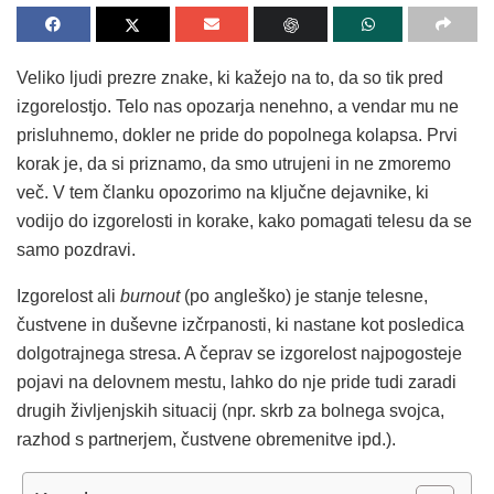
Veliko ljudi prezre znake, ki kažejo na to, da so tik pred
izgorelostjo. Telo nas opozarja nenehno, a vendar mu ne
prisluhnemo, dokler ne pride do popolnega kolapsa. Prvi
korak je, da si priznamo, da smo utrujeni in ne zmoremo
več. V tem članku opozorimo na ključne dejavnike, ki
vodijo do izgorelosti in korake, kako pomagati telesu da se
samo pozdravi.
Izgorelost ali
burnout
(po angleško) je stanje telesne,
čustvene in duševne izčrpanosti, ki nastane kot posledica
dolgotrajnega stresa. A čeprav se izgorelost najpogosteje
pojavi na delovnem mestu, lahko do nje pride tudi zaradi
drugih življenjskih situacij (npr. skrb za bolnega svojca,
razhod s partnerjem, čustvene obremenitve ipd.).