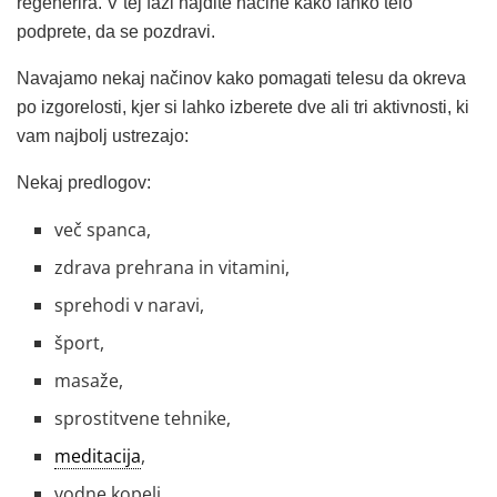
regenerira. V tej fazi najdite načine kako lahko telo
podprete, da se pozdravi.
Navajamo nekaj načinov kako pomagati telesu da okreva
po izgorelosti, kjer si lahko izberete dve ali tri aktivnosti, ki
vam najbolj ustrezajo:
Nekaj predlogov:
več spanca,
zdrava prehrana in vitamini,
sprehodi v naravi,
šport,
masaže,
sprostitvene tehnike,
meditacija
,
vodne kopeli,