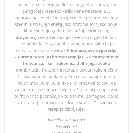
nasprotno usmerjena elektromagnetna valova, kar
omogočajo lasersko kalibrirane naprave. EES
naprave so simetrično razporejene po prostoru in v
sredini ustvarjajo energijsko oziroma torzijsko polje,
ki telesu daje gorivo, pospešuje cirkulacijo,
oksigenacijo celic ter zvišuje raven energije. Dodatni
elementi, ki so vgrajeni v samo tehnologijo in jo
naredijo tako učinkovito:
- Fibonaccijevo zaporedje,
- Barvna terapija (kromoterapija),
- Schumannova
frekvenca,
- ter frekvenca delfinjega zvoka
Kombinacija frekvenc in terapij ustvari tako močno
frekvenčno polje, da napolni celice na optimalno
raven med 70 in 90 milivolti in omogoči telesu, da
začne proces samozdravljenja. S pomočjo naprav se
te frekvence prenašajo v telo in mu pomagajo, da se
vrne v svoje naravno in zdravo stanje. Frekvenčna
terapija izboljšuje:
Kronično utrujenost
Nespečnost
Kronične bolezni