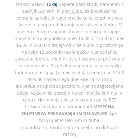
strokovnjakov.
Tukaj
najdete bazo študij narejenih v
zadnjih 20 letih, ki potrjujejo, da bio-skalarna
energija spodbuja regeneracijo celic, krepi imunski
sistem in podpira delovanje nevrotransmiterjev. V
našem centru izvajamo dnevne in nočne terapije.
Dnevne terapije potekajo med 10.00 in 14.00 ter med
16.00 in 20.00 in trajajo od 2 do 4 ure. V prostoru je
na voljo 12 udobnih naslanjačev, kjer se lahko
sprostite, berete, meditirate ali preprosto počivate v
mirnem okolju. Za globljo regeneracijo je na voljo
tudi nočna terapija (za dve osebi), ki poteka od 21.00
do 9.00 naslednjega dne. Gre za 12-urno
individualno uporabo prostora, kjer so zagotovljene
odeje, vzglavniki, posteljnina ter manjša kuhinja. V
centru Harmonija telesa in srca pa poleg EES
frekvenčne terapije nudimo tudi
MESEČNA
SKUPINSKA PREDAVANJA IN DELAVNICE
, kjer
združujemo telo, um in duha:
Individualno mentorstvo za osebni in duhovni
razvoj