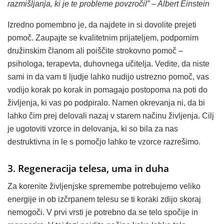
razmišljanja, ki je te probleme povzročil” – Albert Einstein
Izredno pomembno je, da najdete in si dovolite prejeti
pomoč. Zaupajte se kvalitetnim prijateljem, podpornim
družinskim članom ali poiščite strokovno pomoč –
psihologa, terapevta, duhovnega učitelja. Vedite, da niste
sami in da vam ti ljudje lahko nudijo ustrezno pomoč, vas
vodijo korak po korak in pomagajo postopoma na poti do
življenja, ki vas po podpiralo. Namen okrevanja ni, da bi
lahko čim prej delovali nazaj v starem načinu življenja. Cilj
je ugotoviti vzorce in delovanja, ki so bila za nas
destruktivna in le s pomočjo lahko te vzorce razrešimo.
3. Regeneracija telesa, uma in duha
Za korenite življenjske spremembe potrebujemo veliko
energije in ob izčrpanem telesu se ti koraki zdijo skoraj
nemogoči. V prvi vrsti je potrebno da se telo spočije in