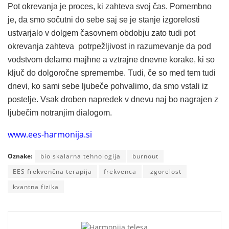
Pot okrevanja je proces, ki zahteva svoj čas. Pomembno
je, da smo sočutni do sebe saj se je stanje izgorelosti
ustvarjalo v dolgem časovnem obdobju zato tudi pot
okrevanja zahteva potrpežljivost in razumevanje da pod
vodstvom delamo majhne a vztrajne dnevne korake, ki so
ključ do dolgoročne spremembe. Tudi, če so med tem tudi
dnevi, ko sami sebe ljubeče pohvalimo, da smo vstali iz
postelje. Vsak droben napredek v dnevu naj bo nagrajen z
ljubečim notranjim dialogom.
www.ees-harmonija.si
Oznake:
bio skalarna tehnologija
burnout
EES frekvenčna terapija
frekvenca
izgorelost
kvantna fizika