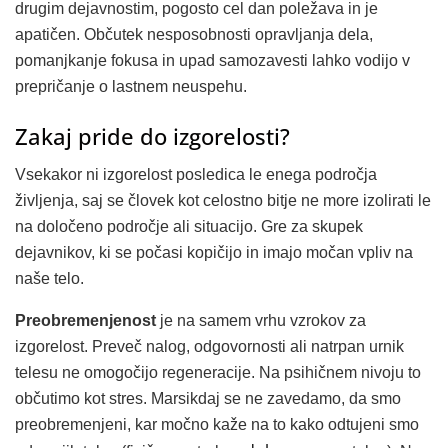
drugim dejavnostim, pogosto cel dan poležava in je
apatičen. Občutek nesposobnosti opravljanja dela,
pomanjkanje fokusa in upad samozavesti lahko vodijo v
prepričanje o lastnem neuspehu.
Zakaj pride do izgorelosti?
Vsekakor ni izgorelost posledica le enega področja
življenja, saj se človek kot celostno bitje ne more izolirati le
na določeno področje ali situacijo. Gre za skupek
dejavnikov, ki se počasi kopičijo in imajo močan vpliv na
naše telo.
Preobremenjenost
je na samem vrhu vzrokov za
izgorelost. Preveč nalog, odgovornosti ali natrpan urnik
telesu ne omogočijo regeneracije. Na psihičnem nivoju to
občutimo kot stres. Marsikdaj se ne zavedamo, da smo
preobremenjeni, kar močno kaže na to kako odtujeni smo