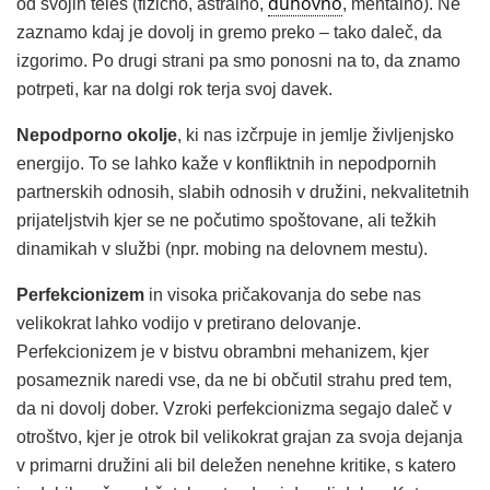
duhovno
od svojih teles (fizično, astralno,
, mentalno). Ne
zaznamo kdaj je dovolj in gremo preko – tako daleč, da
izgorimo. Po drugi strani pa smo ponosni na to, da znamo
potrpeti, kar na dolgi rok terja svoj davek.
Nepodporno okolje
, ki nas izčrpuje in jemlje življenjsko
energijo. To se lahko kaže v konfliktnih in nepodpornih
partnerskih odnosih, slabih odnosih v družini, nekvalitetnih
prijateljstvih kjer se ne počutimo spoštovane, ali težkih
dinamikah v službi (npr. mobing na delovnem mestu).
Perfekcionizem
in visoka pričakovanja do sebe nas
velikokrat lahko vodijo v pretirano delovanje.
Perfekcionizem je v bistvu obrambni mehanizem, kjer
posameznik naredi vse, da ne bi občutil strahu pred tem,
da ni dovolj dober. Vzroki perfekcionizma segajo daleč v
otroštvo, kjer je otrok bil velikokrat grajan za svoja dejanja
v primarni družini ali bil deležen nenehne kritike, s katero