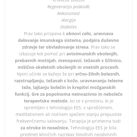
Regeneracijo poškodb
Anksioznost
Alergije
Diabetes
Prav tako prispeva k
obnovi celic, uravnava
delovanje imunskega sistema, podpira duševno
zdravje ter obvladovanje stresa
. Prav tako se
izkazuje kot pomoč pri
avtoimunskih obolenjih,
prebavnih motnjah, menopavzi, težavah s ščitnico,
mišično-skeletnih obolenjih in vnetnih procesih
.
Njeni učinki se kažejo še pri
srčno-žilnih boleznih,
razstrupljanju, težavah s kožo, uravnavanju telesne
teže, lajšanju bolečin in krepitvi možganskih
funkcij.
Gre za popolnoma neinvazivno in nebolečo
terapevtsko metodo
, ko se v prostoru, ki je
opremljen s tehnologijo EES, v sproščenem,
meditativnem ali nočnem spečem stanju prepustite
frekvenčnemu valovanju. Terapija je primerna tudi
za otroke in nosečnice.
Tehnologija EES je bila
predmet kliničnih raziskav številnih neodvisnih