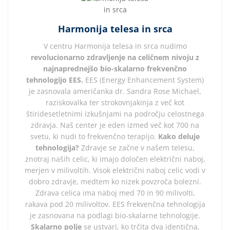
Harmonija telesa in srca
V centru Harmonija telesa in srca nudimo
revolucionarno zdravljenje na celičnem nivoju z
najnaprednejšo
bio-skalarno frekvenčno
tehnologijo EES.
EES (Energy Enhancement System)
je zasnovala američanka dr. Sandra Rose Michael,
raziskovalka ter strokovnjakinja z več kot
štiridesetletnimi izkušnjami na področju celostnega
zdravja. Naš center je eden izmed več kot 700 na
svetu, ki nudi to frekvenčno terapijo.
Kako deluje
tehnologija?
Zdravje se začne v našem telesu,
znotraj naših celic, ki imajo določen električni naboj,
merjen v milivoltih. Visok električni naboj celic vodi v
dobro zdravje, medtem ko nizek povzroča bolezni.
Zdrava celica ima naboj med 70 in 90 milivolti,
rakava pod 20 milivoltov. EES frekvenčna tehnologija
je zasnovana na podlagi bio-skalarne tehnologije.
Skalarno polje
se ustvari, ko trčita dva identična,