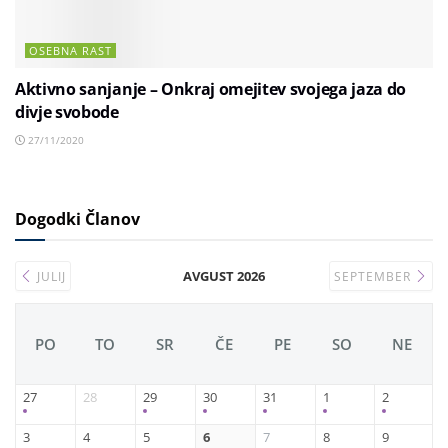
OSEBNA RAST
Aktivno sanjanje – Onkraj omejitev svojega jaza do
divje svobode
27/11/2020
Dogodki Članov
AVGUST 2026
JULIJ
SEPTEMBER
PO
TO
SR
ČE
PE
SO
NE
27
28
29
30
31
1
2
3
4
5
6
7
8
9