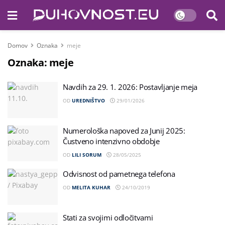
Domov
Oznaka
meje
Oznaka:
meje
Navdih za 29. 1. 2026: Postavljanje meja
OD
UREDNIŠTVO
29/01/2026
Numerološka napoved za Junij 2025:
Čustveno intenzivno obdobje
OD
LILI SORUM
28/05/2025
Odvisnost od pametnega telefona
OD
MELITA KUHAR
24/10/2019
Stati za svojimi odločitvami