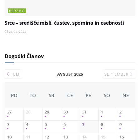
BEREMO
Srce – središče misli, čustev, spomina in osebnosti
23/03/2025
Dogodki Članov
AVGUST 2026
JULIJ
SEPTEMBER
PO
TO
SR
ČE
PE
SO
NE
27
28
29
30
31
1
2
3
4
5
6
7
8
9
10
11
12
13
14
15
16