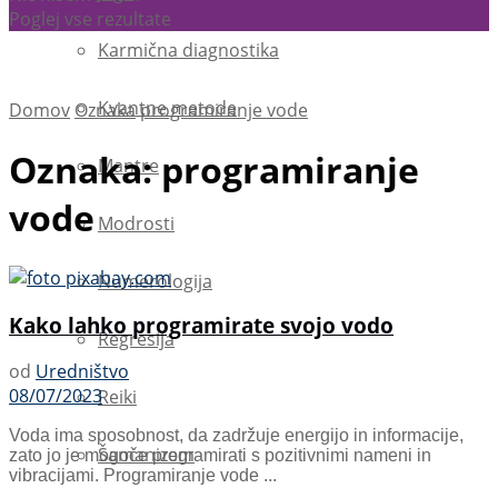
Poglej vse rezultate
Karmična diagnostika
Kvantne metode
Domov
Oznaka
programiranje vode
Oznaka:
programiranje
Mantre
vode
Modrosti
Numerologija
Kako lahko programirate svojo vodo
Regresija
od
Uredništvo
08/07/2023
Reiki
Voda ima sposobnost, da zadržuje energijo in informacije,
Šamanizem
zato jo je mogoče programirati s pozitivnimi nameni in
vibracijami. Programiranje vode ...