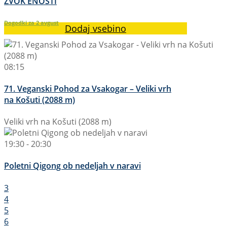
ZVOK ENOSTI
Dogodki za
2
avgust
Dodaj vsebino
08:15
71. Veganski Pohod za Vsakogar – Veliki vrh
na Košuti (2088 m)
Veliki vrh na Košuti (2088 m)
19:30 - 20:30
Poletni Qigong ob nedeljah v naravi
3
4
5
6