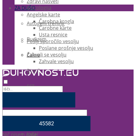
Zdravi nasveti
Astrologija
ZA DUŠO
Angelske karte
Čarobna krogla
Avtogeni trening
Čarobne karte
Usta resnice
Budizem
Pošlji sporočilo vesolju
Poslane prošnje vesolju
Zahvali se vesolju
Čakre
Zahvale vesolju
Djotiš
EFT
Ezoterika
Feng Shui
Joga
Nič nisem našel