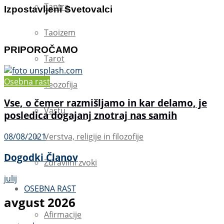
Tantra
Izpostavljeni Svetovalci
Taoizem
PRIPOROČAMO
Tarot
Osebna rast
Teozofija
Vse, o čemer razmišljamo in kar delamo, je
Vastu
posledica dogajanj znotraj nas samih
08/08/2021
Verstva, religije in filozofije
Dogodki Članov
Zdravilni zvoki
julij
OSEBNA RAST
avgust 2026
Afirmacije