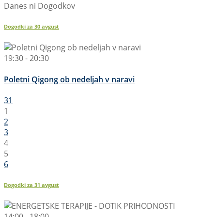
Danes ni Dogodkov
Dogodki za
30
avgust
19:30 - 20:30
Poletni Qigong ob nedeljah v naravi
31
1
2
3
4
5
6
Dogodki za
31
avgust
14:00 - 18:00