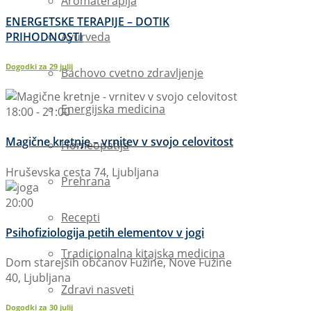
Aromaterapija
ENERGETSKE TERAPIJE – DOTIK
Ayurveda
PRIHODNOSTI
Dogodki za
29
julij
Bachovo cvetno zdravljenje
Energijska medicina
18:00 - 21:00
Magične kretnje – vrnitev v svojo celovitost
Homeopatija
Hruševska cesta 74, Ljubljana
Prehrana
20:00
Recepti
Psihofiziologija petih elementov v jogi
Tradicionalna kitajska medicina
Dom starejših občanov Fužine, Nove Fužine
40, Ljubljana
Zdravi nasveti
Dogodki za
30
julij