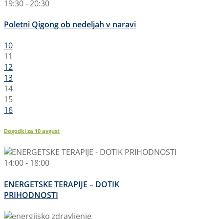
19:30 - 20:30
Poletni Qigong ob nedeljah v naravi
10
11
12
13
14
15
16
Dogodki za
10
avgust
14:00 - 18:00
ENERGETSKE TERAPIJE – DOTIK
PRIHODNOSTI