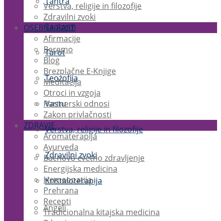
Tantra
Verstva, religije in filozofije
Zdravilni zvoki
Taoizem
OSEBNA RAST
Afirmacije
Beremo
Tarot
Blog
Brezplačne E-Knjige
Teozofija
Meditacija
Otroci in vzgoja
Partnerski odnosi
Vastu
Zakon privlačnosti
ZDRAVJE
Verstva, religije in filozofije
Aromaterapija
Ayurveda
Zdravilni zvoki
Bachovo cvetno zdravljenje
Energijska medicina
Homeopatija
Kristaloterapija
Prehrana
Recepti
Angeli
Tradicionalna kitajska medicina