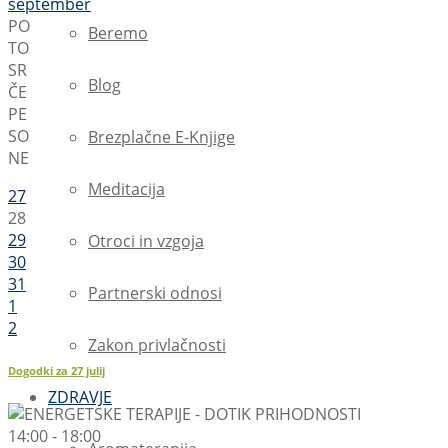
september
PO
Beremo
TO
SR
Blog
ČE
PE
SO
Brezplačne E-Knjige
NE
Meditacija
27
28
29
Otroci in vzgoja
30
31
Partnerski odnosi
1
2
Zakon privlačnosti
Dogodki za
27
julij
ZDRAVJE
14:00 - 18:00