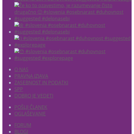
O NAS
PRAVNA IZJAVA
ZASEBNOST IN PODATKI
SPP
DOBRO JE VEDETI
POŠLJI ČLANEK
OGLAŠEVANJE
FORUM
BLOGI