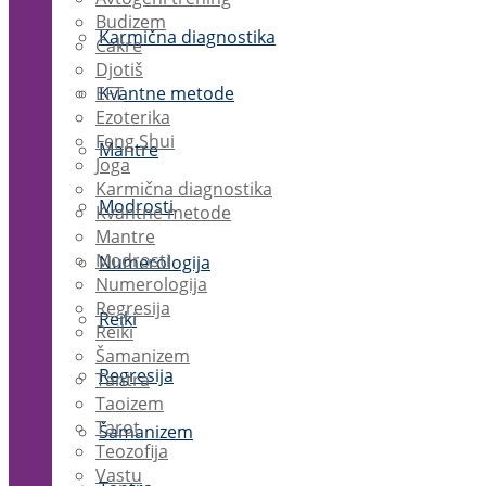
Budizem
Karmična diagnostika
Čakre
Djotiš
EFT
Kvantne metode
Ezoterika
Feng Shui
Mantre
Joga
Karmična diagnostika
Modrosti
Kvantne metode
Mantre
Modrosti
Numerologija
Numerologija
Regresija
Reiki
Reiki
Šamanizem
Regresija
Tantra
Taoizem
Tarot
Šamanizem
Teozofija
Vastu