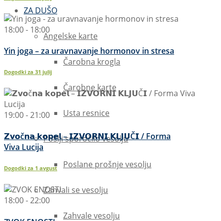
ZA DUŠO
18:00 - 18:00
Angelske karte
Yin joga – za uravnavanje hormonov in stresa
Čarobna krogla
Dogodki za
31
julij
Čarobne karte
Usta resnice
19:00 - 21:00
𝗭𝘃𝗼č𝗻𝗮 𝗸𝗼𝗽𝗲𝗹 – 𝗜𝗭𝗩𝗢𝗥𝗡𝗜 𝗞𝗟𝗝𝗨Č𝗜 / Forma
Pošlji sporočilo vesolju
Viva Lucija
Poslane prošnje vesolju
Dogodki za
1
avgust
Zahvali se vesolju
18:00 - 22:00
Zahvale vesolju