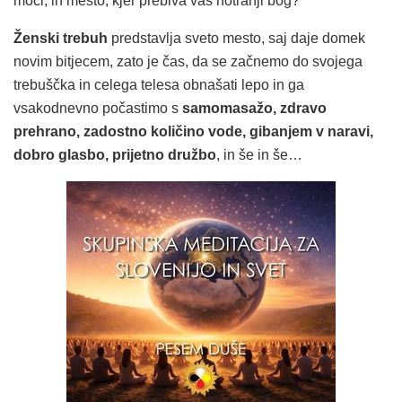
moči, in mesto, kjer prebiva vaš notranji bog?
Ženski trebuh
predstavlja sveto mesto, saj daje domek
novim bitjecem, zato je čas, da se začnemo do svojega
trebuščka in celega telesa obnašati lepo in ga
vsakodnevno počastimo s
samomasažo, zdravo
prehrano, zadostno količino vode, gibanjem v naravi,
dobro glasbo, prijetno družbo
, in še in še…