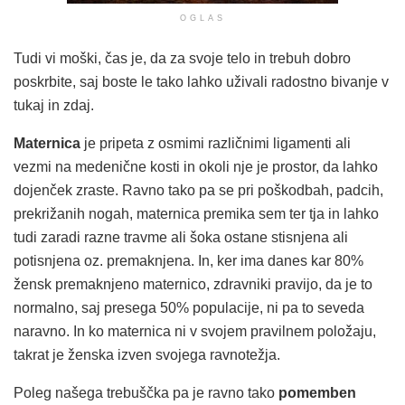
OGLAS
Tudi vi moški, čas je, da za svoje telo in trebuh dobro
poskrbite, saj boste le tako lahko uživali radostno bivanje v
tukaj in zdaj.
Maternica
je pripeta z osmimi različnimi ligamenti ali
vezmi na medenične kosti in okoli nje je prostor, da lahko
dojenček zraste. Ravno tako pa se pri poškodbah, padcih,
prekrižanih nogah, maternica premika sem ter tja in lahko
tudi zaradi razne travme ali šoka ostane stisnjena ali
potisnjena oz. premaknjena. In, ker ima danes kar 80%
žensk premaknjeno maternico, zdravniki pravijo, da je to
normalno, saj presega 50% populacije, ni pa to seveda
naravno. In ko maternica ni v svojem pravilnem položaju,
takrat je ženska izven svojega ravnotežja.
Poleg našega trebuščka pa je ravno tako
pomemben