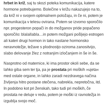
hrbet in križ
, saj tu skozi poteka komunikacija, katere
hormone potrebujemo. Bolečine v križu nakazujejo na to,
da križ ni v svojem optimalnem položaju, in če ni, potem je
komunikacija v telesu ovirana. Potem se izvorno sporočilo
npr. progesteron popači in do možganov pride popačeno
sporočilo: blalallabla…in potem možgani pošljejo estrogen
ali kateri drugi hormon in tako nastane hormonsko
neravnotežje, težave s plodnostjo oziroma zanositvijo,
slabo delovanje žlez z notranjim izločanjem in še in še.
Nasprotno od maternice, ki ima prostor okoli sebe, da se
lahko giba sem ter tja, pa je
prostata
pri moških »ujeta«
med ostale organe, in lahko zaradi nezdravega načina
življenja hitro postane otečena, nabrekla, nepretočna, itd.
In podobno kot pri ženskah, tako tudi pri moških, če
prostata ne deluje v redu, potem je moški iz ravnotežja in
izgublja svojo moč.