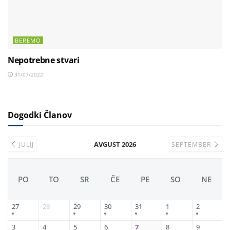
BEREMO
Nepotrebne stvari
31/07/2022
Dogodki Članov
AVGUST 2026
JULIJ
SEPTEMBER
PO
TO
SR
ČE
PE
SO
NE
27
28
29
30
31
1
2
3
4
5
6
7
8
9