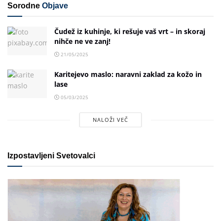
Sorodne
Objave
Čudež iz kuhinje, ki rešuje vaš vrt – in skoraj
nihče ne ve zanj!
21/05/2025
Karitejevo maslo: naravni zaklad za kožo in
lase
05/03/2025
NALOŽI VEČ
Izpostavljeni Svetovalci