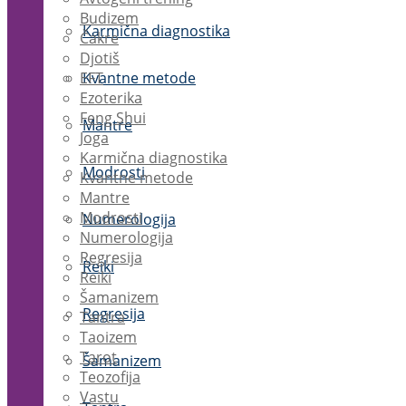
Budizem
Karmična diagnostika
Čakre
Djotiš
EFT
Kvantne metode
Ezoterika
Feng Shui
Mantre
Joga
Karmična diagnostika
Modrosti
Kvantne metode
Mantre
Modrosti
Numerologija
Numerologija
Regresija
Reiki
Reiki
Šamanizem
Regresija
Tantra
Taoizem
Tarot
Šamanizem
Teozofija
Vastu