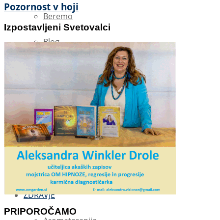
Pozornost v hoji
Beremo
Izpostavljeni Svetovalci
Blog
Brezplačne E-Knjige
Meditacija
Otroci in vzgoja
Partnerski odnosi
Zakon privlačnosti
ZDRAVJE
PRIPOROČAMO