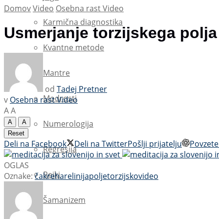
Domov
Video
Osebna rast Video
Karmična diagnostika
Usmerjanje torzijskega polj
Kvantne metode
Mantre
od
Tadej Pretner
Modrosti
v
Osebna rast Video
A
A
A
A
Numerologija
Reset
Deli na Facebook
Deli na Twitter
Pošlji prijatelju
Povzete
Regresija
OGLAS
Reiki
Oznake:
čakre
hare
linija
polje
torzijsko
video
Šamanizem