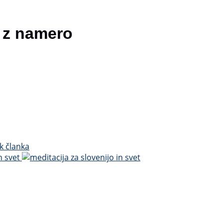
a z namero
k članka