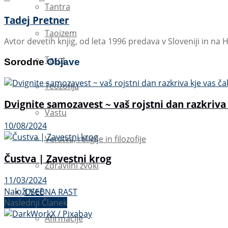
Tantra
Tadej Pretner
Taoizem
Avtor devetih knjig, od leta 1996 predava v Sloveniji in na 
Tarot
Sorodne
Objave
Teozofija
Dvignite samozavest ~ vaš rojstni dan razkriva
Vastu
10/08/2024
Verstva, religije in filozofije
Čustva | Zavestni krog
Zdravilni zvoki
11/03/2024
Naloži Več
OSEBNA RAST
Naslednji Članek
Afirmacije