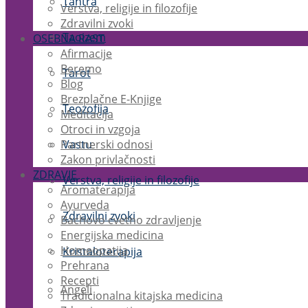
Tantra
Verstva, religije in filozofije
Zdravilni zvoki
Taoizem
OSEBNA RAST
Afirmacije
Beremo
Tarot
Blog
Brezplačne E-Knjige
Teozofija
Meditacija
Otroci in vzgoja
Partnerski odnosi
Vastu
Zakon privlačnosti
ZDRAVJE
Verstva, religije in filozofije
Aromaterapija
Ayurveda
Zdravilni zvoki
Bachovo cvetno zdravljenje
Energijska medicina
Homeopatija
Kristaloterapija
Prehrana
Recepti
Angeli
Tradicionalna kitajska medicina