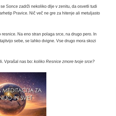
 se Sonce zadrži nekoliko dlje v zenitu, da osvetli tudi
 arhetip Pravice. Nič več ne gre za hitenje ali metuljasto
o resnice. Na eno stran polaga srce, na drugo pero. In
 zatajitvijo sebe, se lahko dvigne. Vse drugo mora skozi
i. Vprašal nas bo:
koliko Resnice zmore tvoje srce?