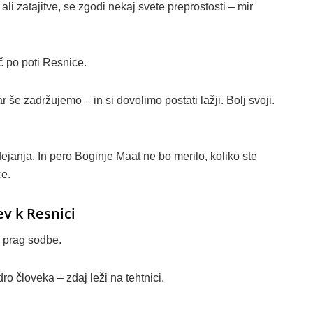
 ali zatajitve, se zgodi nekaj svete preprostosti – mir
č po poti Resnice.
 še zadržujemo – in si dovolimo postati lažji. Bolj svoji.
janja. In pero Boginje Maat ne bo merilo, koliko ste
ce.
ev k Resnici
i prag sodbe.
ro človeka – zdaj leži na tehtnici.