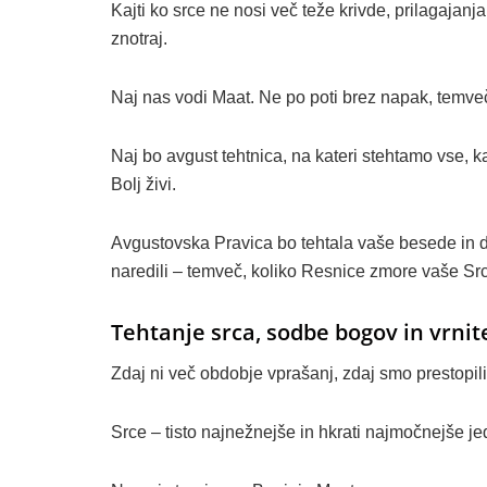
Kajti ko srce ne nosi več teže krivde, prilagajanja
znotraj.
Naj nas vodi Maat. Ne po poti brez napak, temve
Naj bo avgust tehtnica, na kateri stehtamo vse, kar
Bolj živi.
Avgustovska Pravica bo tehtala vaše besede in de
naredili – temveč, koliko Resnice zmore vaše Sr
Tehtanje srca, sodbe bogov in vrnit
Zdaj ni več obdobje vprašanj, zdaj smo prestopil
Srce – tisto najnežnejše in hkrati najmočnejše jed