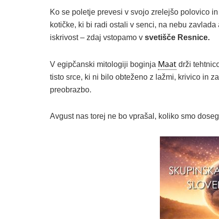
Ko se poletje prevesi v svojo zrelejšo polovico in
kotičke, ki bi radi ostali v senci, na nebu zavlada
iskrivost – zdaj vstopamo v
svetišče Resnice.
Maat
V egipčanski mitologiji boginja
drži tehtnic
tisto srce, ki ni bilo obteženo z lažmi, krivico in
preobrazbo.
Avgust nas torej ne bo vprašal, koliko smo dosegl