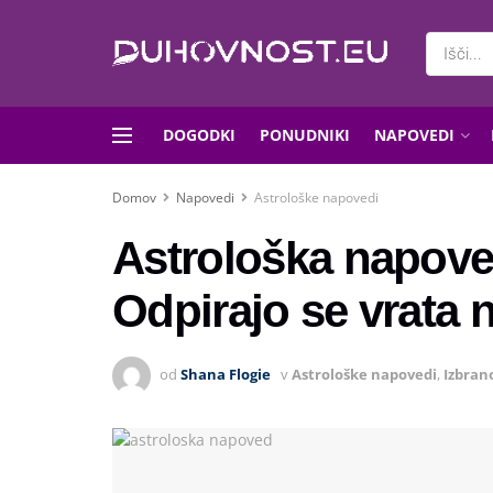
DOGODKI
PONUDNIKI
NAPOVEDI
Domov
Napovedi
Astrološke napovedi
Astrološka napove
Odpirajo se vrata
od
Shana Flogie
v
Astrološke napovedi
,
Izbran