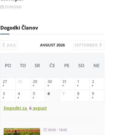
21/05/2020
Dogodki Članov
AVGUST 2026
JULIJ
SEPTEMBER
PO
TO
SR
ČE
PE
SO
NE
27
28
29
30
31
1
2
3
4
5
6
7
8
9
Dogodki za
6
avgust
18:00 - 18:00