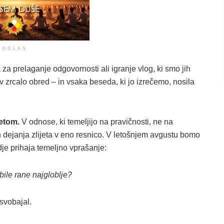
OGLAS
a za prelaganje odgovornosti ali igranje vlog, ki smo jih
v zrcalo obred – in vsaka beseda, ki jo izrečemo, nosila
etom.
V odnose, ki temeljijo na pravičnosti, ne na
in dejanja zlijeta v eno resnico. V letošnjem avgustu bomo
dje prihaja temeljno vprašanje:
 bile rane najgloblje?
osvobajal.