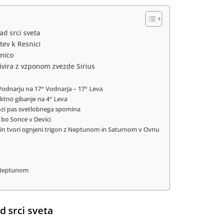
ad srci sveta
tev k Resnici
tnico
tivira z vzponom zvezde Sirius
Vodnarju na 17° Vodnarja – 17° Leva
ektno gibanje na 4° Leva
kozi pas svetlobnega spomina
 bo Sonce v Devici
 in tvori ognjeni trigon z Neptunom in Saturnom v Ovnu
z Neptunom
d srci sveta