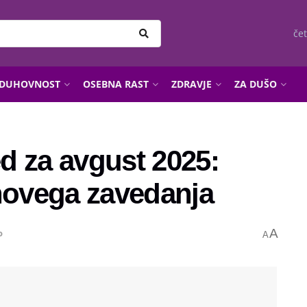
čet
DUHOVNOST
OSEBNA RAST
ZDRAVJE
ZA DUŠO
d za avgust 2025:
 novega zavedanja
A
o
A