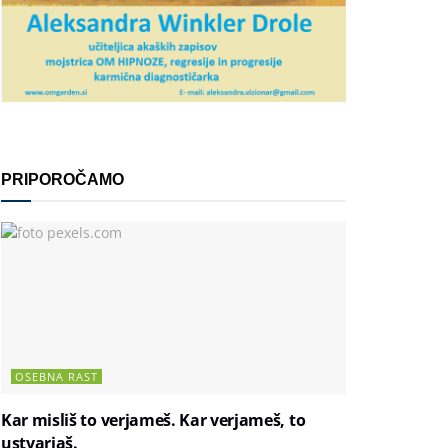
PRIPOROČAMO
OSEBNA RAST
Kar misliš to verjameš. Kar verjameš, to
ustvarjaš.