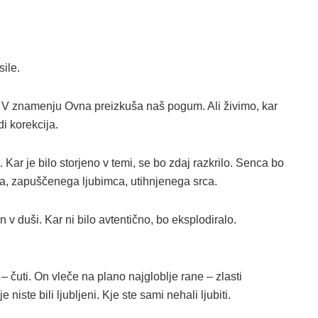
ile.
me. V znamenju Ovna preizkuša naš pogum. Ali živimo, kar
i korekcija.
 Kar je bilo storjeno v temi, se bo zdaj razkrilo. Senca bo
oka, zapuščenega ljubimca, utihnjenega srca.
n v duši. Kar ni bilo avtentično, bo eksplodiralo.
 – čuti. On vleče na plano najgloblje rane – zlasti
 niste bili ljubljeni. Kje ste sami nehali ljubiti.