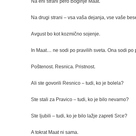
Na eni strani pero Boginje Maat.
Na drugi strani – vsa vaša dejanja, vse vaše bese
Avgust bo kot kozmično sojenje.
In Maat… ne sodi po pravilih sveta. Ona sodi po p
Poštenost. Resnica. Pristnost.
Ali ste govorili Resnico – tudi, ko je bolela?
Ste stali za Pravico – tudi, ko je bilo nevarno?
Ste ljubili – tudi, ko je bilo lažje zapreti Srce?
A tokrat Maat ni sama.