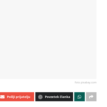
foto pixabay.com
Pošlji prijatelju
Povzetek članka