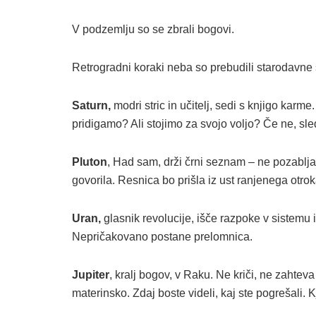
V podzemlju so se zbrali bogovi.
Retrogradni koraki neba so prebudili starodavne s
Saturn,
modri stric in učitelj, sedi s knjigo kar
pridigamo? Ali stojimo za svojo voljo? Če ne, sled
Pluton
, Had sam, drži črni seznam – ne pozablja.
govorila. Resnica bo prišla iz ust ranjenega otr
Uran,
glasnik revolucije, išče razpoke v sistemu i
Nepričakovano postane prelomnica.
Jupiter
, kralj bogov, v Raku. Ne kriči, ne zahteva
materinsko. Zdaj boste videli, kaj ste pogrešali. Kje