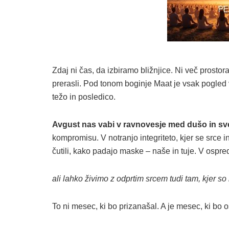
Zdaj ni čas, da izbiramo bližnjice. Ni več prostor
prerasli. Pod tonom boginje Maat je vsak pogled 
težo in posledico.
Avgust nas vabi v ravnovesje med dušo in sv
kompromisu. V notranjo integriteto, kjer se srce 
čutili, kako padajo maske – naše in tuje. V ospre
ali lahko živimo z odprtim srcem tudi tam, kjer so
To ni mesec, ki bo prizanašal. A je mesec, ki bo 