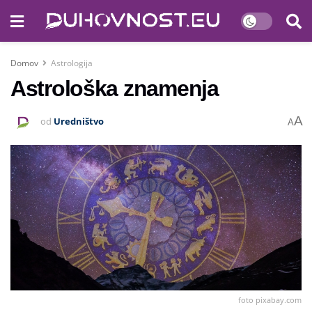
Domov
Astrologija
Astrološka znamenja
A
od
Uredništvo
A
foto pixabay.com