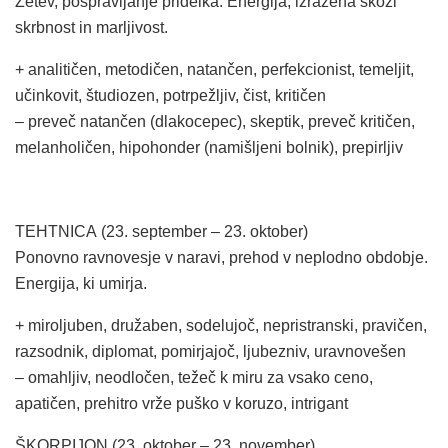
Žetev, pospravljanje pridelka. Energija, izražena skozi
skrbnost in marljivost.
+ analitičen, metodičen, natančen, perfekcionist, temeljit,
učinkovit, študiozen, potrpežljiv, čist, kritičen
– preveč natančen (dlakocepec), skeptik, preveč kritičen,
melanholičen, hipohonder (namišljeni bolnik), prepirljiv
TEHTNICA (23. september – 23. oktober)
Ponovno ravnovesje v naravi, prehod v neplodno obdobje.
Energija, ki umirja.
+ miroljuben, družaben, sodelujoč, nepristranski, pravičen,
razsodnik, diplomat, pomirjajoč, ljubezniv, uravnovešen
– omahljiv, neodločen, težeč k miru za vsako ceno,
apatičen, prehitro vrže puško v koruzo, intrigant
ŠKORPIJON (23. oktober – 23. november)