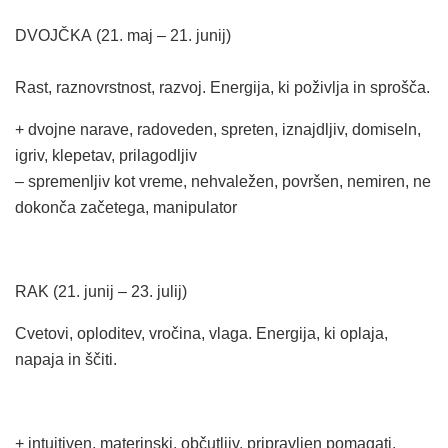
DVOJČKA (21. maj – 21. junij)
Rast, raznovrstnost, razvoj. Energija, ki poživlja in sprošča.
+ dvojne narave, radoveden, spreten, iznajdljiv, domiseln,
igriv, klepetav, prilagodljiv
– spremenljiv kot vreme, nehvaležen, površen, nemiren, ne
dokonča začetega, manipulator
RAK (21. junij – 23. julij)
Cvetovi, oploditev, vročina, vlaga. Energija, ki oplaja,
napaja in ščiti.
+ intuitiven, materinski, občutljiv, pripravljen pomagati,