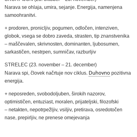
Narava se ohlaja, umira, sejanje. Energija, namenjena
samoohranitvi.
+ prodoren, pronicljiv, pogumen, odločen, intenziven,
globok, vsega se dobro zaveda, strasten, tip znanstvenika
– maščevalen, skrivnosten, dominanten, ljubosumen,
sarkastičen, nestrpen, sumničav, razburljiv
STRELEC (23. november – 21. december)
Duhovno
Narava spi, človek načrtuje nov ciklus.
pozitivna
energija.
+ neposreden, svobodoljuben, širokih nazorov,
optimističen, entuziast, moralen, prijateljski, filozofski
– netakten, nepotrpežljiv, vsiljiv, pretirava, osredotočen
nase, prepirljiv, ne prenese omejevanja