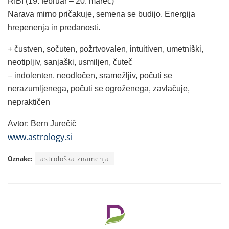
RIBI (19. februar – 20. marec)
Narava mirno pričakuje, semena se budijo. Energija
hrepenenja in predanosti.
+ čustven, sočuten, požrtvovalen, intuitiven, umetniški,
neotipljiv, sanjaški, usmiljen, čuteč
– indolenten, neodločen, sramežljiv, počuti se
nerazumljenega, počuti se ogroženega, zavlačuje,
nepraktičen
Avtor: Bern Jurečič
www.astrology.si
Oznake:
astrološka znamenja