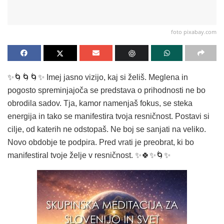
foto pixabay.com
✨️🌀🌀🌀✨️ Imej jasno vizijo, kaj si želiš. Meglena in
pogosto spreminjajoča se predstava o prihodnosti ne bo
obrodila sadov. Tja, kamor namenjaš fokus, se steka
energija in tako se manifestira tvoja resničnost. Postavi si
cilje, od katerih ne odstopaš. Ne boj se sanjati na veliko.
Novo obdobje te podpira. Pred vrati je preobrat, ki bo
manifestiral tvoje želje v resničnost. ✨️🍀✨️🌀✨️