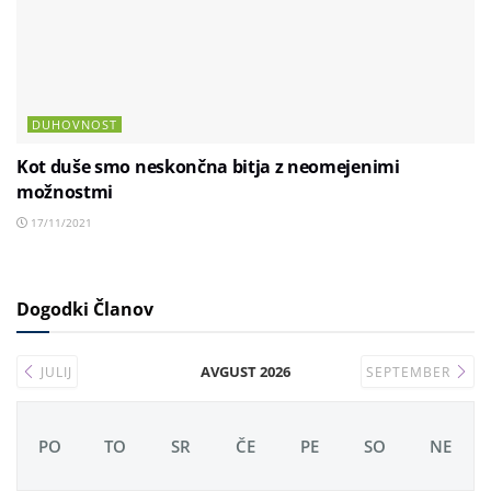
DUHOVNOST
Kot duše smo neskončna bitja z neomejenimi
možnostmi
17/11/2021
Dogodki Članov
AVGUST 2026
JULIJ
SEPTEMBER
PO
TO
SR
ČE
PE
SO
NE