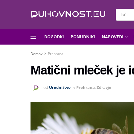
DOGODKI
PONUDNIKI
NAPOVEDI
Domov
Prehrana
Matični mleček je 
od
Uredništvo
v
Prehrana
,
Zdravje