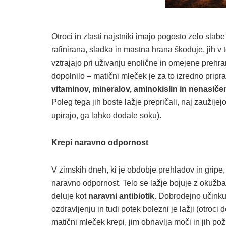
Otroci in zlasti najstniki imajo pogosto zelo sl
rafinirana, sladka in mastna hrana škoduje, jih v 
vztrajajo pri uživanju enolične in omejene prehra
dopolnilo – matični mleček je za to izredno pripr
vitaminov, mineralov, aminokislin in nenasiče
Poleg tega jih boste lažje prepričali, naj zaužij
upirajo, ga lahko dodate soku).
Krepi naravno odpornost
V zimskih dneh, ki je obdobje prehladov in gripe
naravno odpornost. Telo se lažje bojuje z okužb
deluje kot
naravni antibiotik
. Dobrodejno učinku
ozdravljenju in tudi potek bolezni je lažji (otroc
matični mleček krepi, jim obnavlja moči in jih po