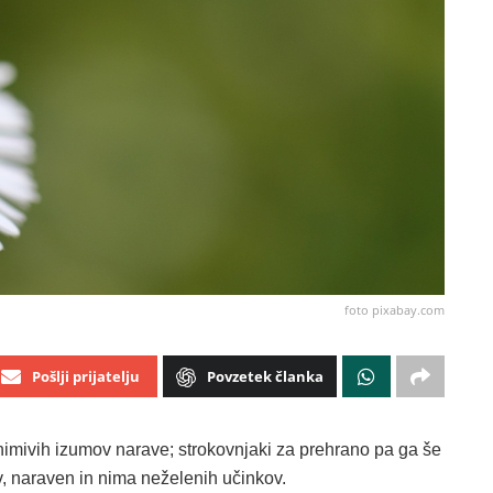
foto pixabay.com
Pošlji prijatelju
Povzetek članka
nimivih izumov narave; strokovnjaki za prehrano pa ga še
v, naraven in nima neželenih učinkov.