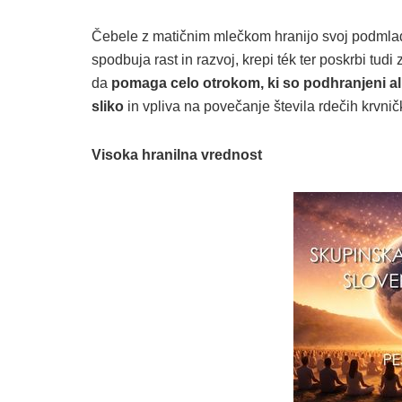
Čebele z matičnim mlečkom hranijo svoj podmlade
spodbuja rast in razvoj, krepi ték ter poskrbi tudi
da
pomaga celo otrokom, ki so podhranjeni ali
sliko
in vpliva na povečanje števila rdečih krvnič
Visoka hranilna vrednost