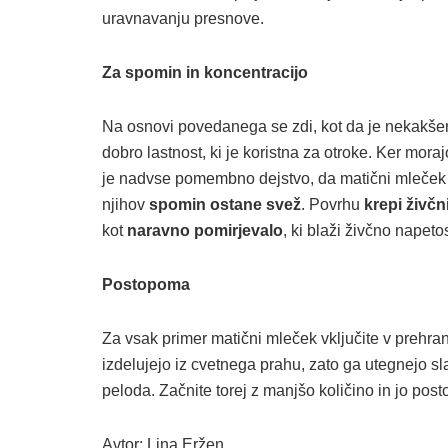
uravnavanju presnove.
Za spomin in koncentracijo
Na osnovi povedanega se zdi, kot da je nekakš
dobro lastnost, ki je koristna za otroke. Ker mor
je nadvse pomembno dejstvo, da matični mleče
njihov
spomin ostane svež
. Povrhu
krepi živčn
kot
naravno pomirjevalo
, ki blaži živčno napetos
Postopoma
Za vsak primer matični mleček vključite v prehra
izdelujejo iz cvetnega prahu, zato ga utegnejo sl
peloda. Začnite torej z manjšo količino in jo po
Avtor: Lina Eržen