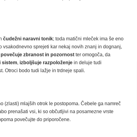
en
čudežni naravni tonik
; toda matični mleček ima še eno
ajo vsakodnevno sprejeti kar nekaj novih znanj in dognanj,
k
povečuje zbranost in pozornost
ter omogoča, da
i sistem
,
izboljšuje razpoloženje
in deluje tudi
t. Otroci bodo tudi lažje in trdneje spali.
no (zlasti) mlajših otrok le postopoma. Čebele ga namreč
abo prenašati vsi, ki so občutljivi na posamezne vrste
stopoma povečujte do priporočene.