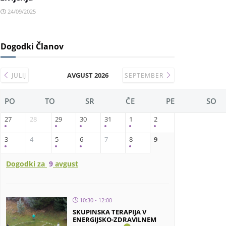
24/09/2025
Dogodki Članov
AVGUST 2026
JULIJ
SEPTEMBER
PO
TO
SR
ČE
PE
SO
27
28
29
30
31
1
2
3
4
5
6
7
8
9
Dogodki za
9
avgust
10:30 - 12:00
SKUPINSKA TERAPIJA V
ENERGIJSKO-ZDRAVILNEM