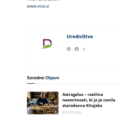
www.viva.si
Uredništvo
Sorodne
Objave
Astragalus – rastlina
nesmrtnosti, ki jo je cenila
starodavna Kitajska
22/07/2026