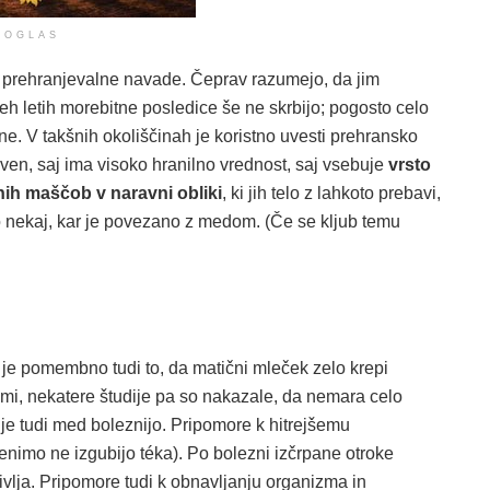
OGLAS
abe prehranjevalne navade. Čeprav razumejo, da jim
teh letih morebitne posledice še ne skrbijo; pogosto celo
ne. V takšnih okoliščinah je koristno uvesti prehransko
aven, saj ima visoko hranilno vrednost, saj vsebuje
vrsto
nih maščob v naravni obliki
, ki jih telo z lahkoto prebavi,
ejo nekaj, kar je povezano z medom. (Če se kljub temu
, je pomembno tudi to, da matični mleček zelo krepi
ami, nekatere študije pa so nakazale, da nemara celo
je tudi med boleznijo. Pripomore k hitrejšemu
i denimo ne izgubijo téka). Po bolezni izčrpane otroke
življa. Pripomore tudi k obnavljanju organizma in