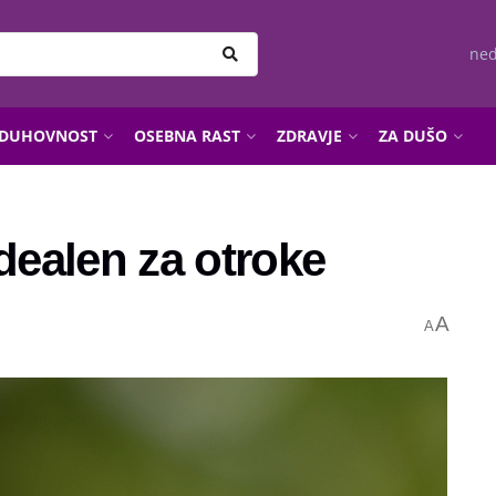
ned
DUHOVNOST
OSEBNA RAST
ZDRAVJE
ZA DUŠO
idealen za otroke
A
A