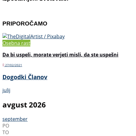
PRIPOROČAMO
Osebna rast
Da bi uspeli, morate verjeti misli, da ste uspešni
27/02/2021
Dogodki Članov
julij
avgust 2026
september
PO
TO