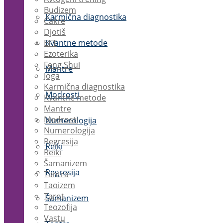
Budizem
Karmična diagnostika
Čakre
Djotiš
EFT
Kvantne metode
Ezoterika
Feng Shui
Mantre
Joga
Karmična diagnostika
Modrosti
Kvantne metode
Mantre
Modrosti
Numerologija
Numerologija
Regresija
Reiki
Reiki
Šamanizem
Regresija
Tantra
Taoizem
Tarot
Šamanizem
Teozofija
Vastu