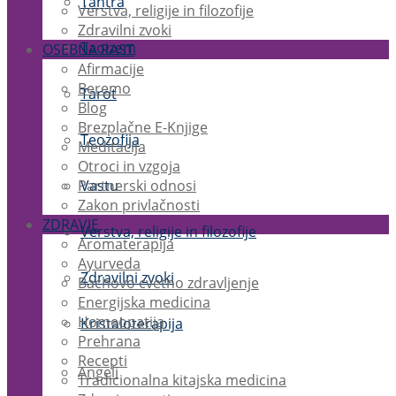
Tantra
Verstva, religije in filozofije
Zdravilni zvoki
Taoizem
OSEBNA RAST
Afirmacije
Beremo
Tarot
Blog
Brezplačne E-Knjige
Teozofija
Meditacija
Otroci in vzgoja
Partnerski odnosi
Vastu
Zakon privlačnosti
ZDRAVJE
Verstva, religije in filozofije
Aromaterapija
Ayurveda
Zdravilni zvoki
Bachovo cvetno zdravljenje
Energijska medicina
Homeopatija
Kristaloterapija
Prehrana
Recepti
Angeli
Tradicionalna kitajska medicina