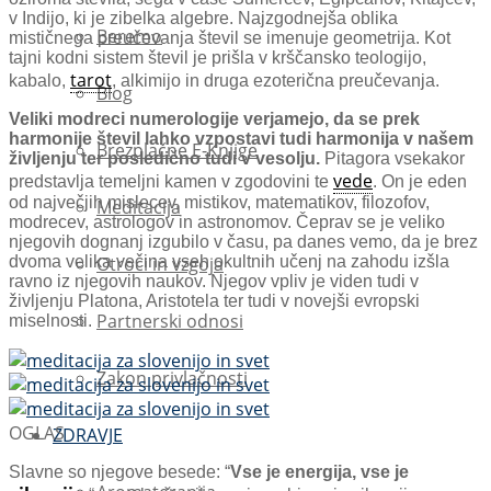
v Indijo, ki je zibelka algebre. Najzgodnejša oblika
Beremo
mističnega preučevanja števil se imenuje geometrija. Kot
tajni kodni sistem števil je prišla v krščansko teologijo,
tarot
kabalo,
, alkimijo in druga ezoterična preučevanja.
Blog
Veliki modreci numerologije verjamejo, da se prek
harmonije števil lahko vzpostavi tudi harmonija v našem
Brezplačne E-Knjige
življenju ter posledično tudi v vesolju.
Pitagora vsekakor
vede
predstavlja temeljni kamen v zgodovini te
. On je eden
od največjih mislecev, mistikov, matematikov, filozofov,
Meditacija
modrecev, astrologov in astronomov. Čeprav se je veliko
njegovih dognanj izgubilo v času, pa danes vemo, da je brez
dvoma velika večina vseh okultnih učenj na zahodu izšla
Otroci in vzgoja
ravno iz njegovih naukov. Njegov vpliv je viden tudi v
življenju Platona, Aristotela ter tudi v novejši evropski
Partnerski odnosi
miselnosti.
Zakon privlačnosti
OGLAS
ZDRAVJE
Slavne so njegove besede: “
Vse je energija, vse je