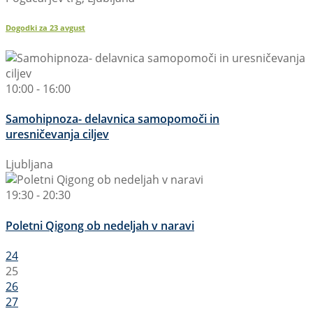
Dogodki za
23
avgust
10:00 - 16:00
Samohipnoza- delavnica samopomoči in
uresničevanja ciljev
Ljubljana
19:30 - 20:30
Poletni Qigong ob nedeljah v naravi
24
25
26
27