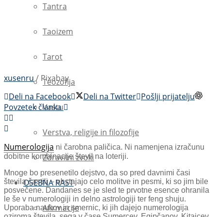
Tantra
Taoizem
Tarot
xusenru
/ Pixabay
Teozofija
Deli na Facebook
Deli na Twitter
Pošlji prijatelju
Povzetek članka
Vastu
Verstva, religije in filozofije
Numerologija
ni čarobna paličica. Ni namenjena izračunu
dobitne kombinacije števil na loteriji.
Zdravilni zvoki
Mnoge bo presenetilo dejstvo, da so pred davnimi časi
števila častili – obstajajo celo molitve in pesmi, ki so jim bile
OSEBNA RAST
posvečene. Dandanes se je sled te prvotne esence ohranila
le še v numerologiji in delno astrologiji ter feng shuju.
Afirmacije
Uporaba naukov in smernic, ki jih dajejo numerologija
oziroma števila, sega v čase Sumercev, Egipčanov, Kitajcev,