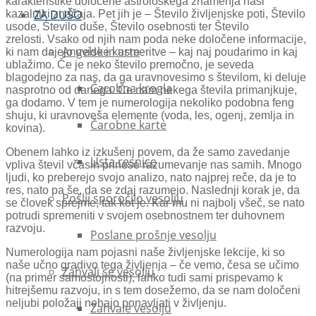
karakteristike določene astrološkega znamenja naši
ZA DUŠO
kazalniki značaja. Pet jih je – Število življenjske poti, Število
usode, Število duše, Število osebnosti ter Število
zrelosti. Vsako od njih nam poda neke določene informacije,
Angelske karte
ki nam dajejo uvide in usmeritve – kaj naj poudarimo in kaj
ublažimo. Če je neko število premočno, je seveda
blagodejno za nas, da ga uravnovesimo s številom, ki deluje
Čarobna krogla
nasprotno od danega. Če nam nekega števila primanjkuje,
ga dodamo. V tem je numerologija nekoliko podobna feng
shuju, ki uravnoveša elemente (voda, les, ogenj, zemlja in
Čarobne karte
kovina).
Obenem lahko iz izkušenj povem, da že samo zavedanje
Usta resnice
vpliva števil včasih prinese razumevanje nas samih. Mnogo
ljudi, ko preberejo svojo analizo, nato najprej reče, da je to
res, nato pa še, da se zdaj razumejo. Naslednji korak je, da
Pošlji sporočilo vesolju
se človek sprejme, tak kot je. Kar mu ni najbolj všeč, se nato
potrudi spremeniti v svojem osebnostnem ter duhovnem
razvoju.
Poslane prošnje vesolju
Numerologija nam pojasni naše življenjske lekcije, ki so
naše učno gradivo tega življenja – če vemo, česa se učimo
Zahvali se vesolju
(na primer samostojnosti), lahko tudi sami prispevamo k
hitrejšemu razvoju, in s tem dosežemo, da se nam določeni
neljubi položaji nehajo ponavljati v življenju.
Zahvale vesolju