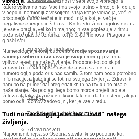
Aromaterapija
vibracija
,
“ – vsako število nosi v sebi svojo vibracijo, s
katero vpliva na nas. Vse ima svojo lastno vibracijo, ki deluje
v popolni harmoniji z vesoljem. Višja kot je vibracija, več je
Ayurveda
prisotnega duha, več sile in moči; nižja kot je, več je
negativne energije in šibkosti. Ko to združimo, ugotovimo, da
je vse vibracija, veliko in majhno; in vse poplesuje v ritmu
Bachovo cvetno zdravljenje
božanske glasbe oziroma, kot je to poimenoval Pitagora, v
glasbi sfer.
Energijska medicina
Numerologija je torej
čudovito orodje spoznavanja
samega sebe in uravnavanje svojih energij
oziroma
vplivov le-teh na naše življenje. Podobno kot obisk pri
Homeopatija
zdravniku, ki nam opiše naše dejansko stanje, nam
numerologija poda oris nas samih. S tem nam poda potrebne
informacije, s katerimi se lotimo svojega življenja. Zdravnik
Prehrana
nam bo na primer dal pregledati kri in na izvidu bo pisalo
naše stanje. Na podlagi tega bomo morda prejeli tablete
železa ali take, ki znižujejo krvni tlak, morda holesterol, ali pa
Recepti
bomo odšli domov zadovoljni, ker je vse v redu.
Tradicionalna kitajska medicina
Tudi numerologija je en tak ˝izvid˝ našega
življenja.
Zdravi nasveti
Najpomembnejša so Osebna števila, ki so podobno kot