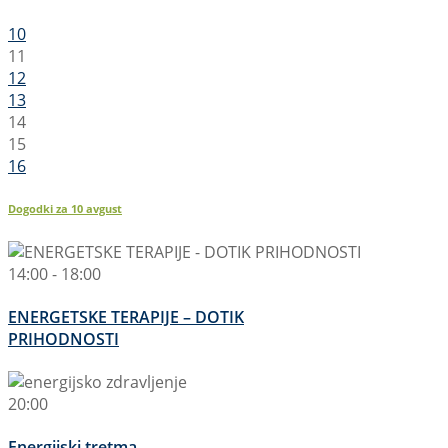
10
11
12
13
14
15
16
Dogodki za
10
avgust
14:00 - 18:00
ENERGETSKE TERAPIJE – DOTIK
PRIHODNOSTI
20:00
Energijski tretma