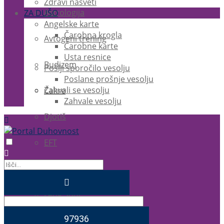
Zdravi nasveti
Astrologija
ZA DUŠO
Angelske karte
Čarobna krogla
Avtogeni trening
Čarobne karte
Usta resnice
Budizem
Pošlji sporočilo vesolju
Poslane prošnje vesolju
Zahvali se vesolju
Čakre
Zahvale vesolju
Djotiš
EFT
Ezoterika
Feng Shui
Joga