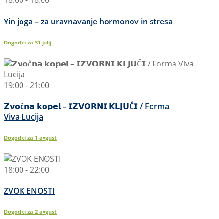
18:00 - 18:00
Yin joga – za uravnavanje hormonov in stresa
Dogodki za
31
julij
19:00 - 21:00
𝗭𝘃𝗼č𝗻𝗮 𝗸𝗼𝗽𝗲𝗹 – 𝗜𝗭𝗩𝗢𝗥𝗡𝗜 𝗞𝗟𝗝𝗨Č𝗜 / Forma
Viva Lucija
Dogodki za
1
avgust
18:00 - 22:00
ZVOK ENOSTI
Dogodki za
2
avgust