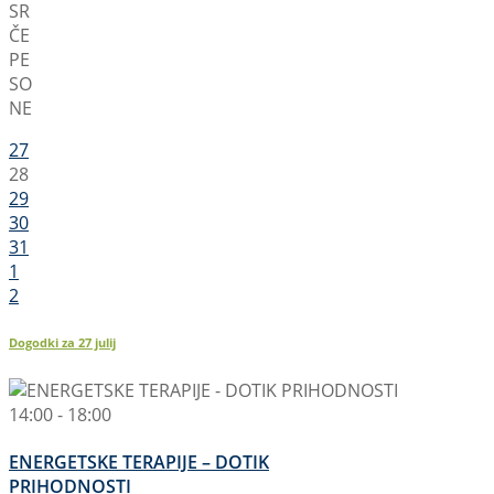
SR
ČE
PE
SO
NE
27
28
29
30
31
1
2
Dogodki za
27
julij
14:00 - 18:00
ENERGETSKE TERAPIJE – DOTIK
PRIHODNOSTI