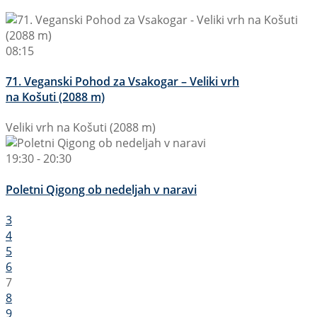
08:15
71. Veganski Pohod za Vsakogar – Veliki vrh
na Košuti (2088 m)
Veliki vrh na Košuti (2088 m)
19:30 - 20:30
Poletni Qigong ob nedeljah v naravi
3
4
5
6
7
8
9