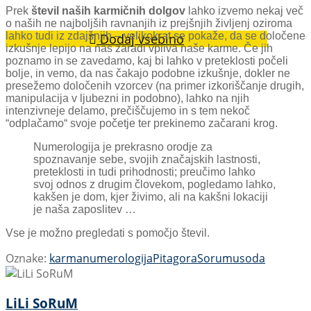
Prek
števil naših karmičnih dolgov
lahko izvemo nekaj več
o naših ne najboljših ravnanjih iz prejšnjih življenj oziroma
lahko tudi iz zdajšnjih – velikokrat se pokaže, da se določene
Dodaj vsebino
izkušnje lepijo na nas zaradi vpliva naše karme. Če jih
poznamo in se zavedamo, kaj bi lahko v preteklosti počeli
bolje, in vemo, da nas čakajo podobne izkušnje, dokler ne
presežemo določenih vzorcev (na primer izkoriščanje drugih,
manipulacija v ljubezni in podobno), lahko na njih
intenzivneje delamo, prečiščujemo in s tem nekoč
“odplačamo“ svoje početje ter prekinemo začarani krog.
Numerologija je prekrasno orodje za
spoznavanje sebe, svojih značajskih lastnosti,
preteklosti in tudi prihodnosti; preučimo lahko
svoj odnos z drugim človekom, pogledamo lahko,
kakšen je dom, kjer živimo, ali na kakšni lokaciji
je naša zaposlitev …
Vse je možno pregledati s pomočjo števil.
Oznake:
karma
numerologija
Pitagora
Sorum
usoda
LiLi SoRuM