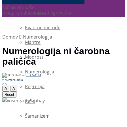
Nič nisem našel
Karmična diagnostika
Poglej vse rezultate
Kvantne metode
Domov
Numerologija
Mantre
Numerologija ni čarobna
Modrosti
paličica
Numerologija
od
LiLi SoRuM
v
Numerologija
A
A
Regresija
A
A
Reset
Reiki
Šamanizem