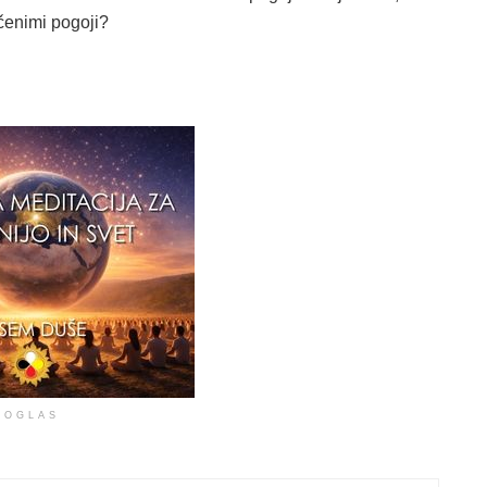
čenimi pogoji?
OGLAS