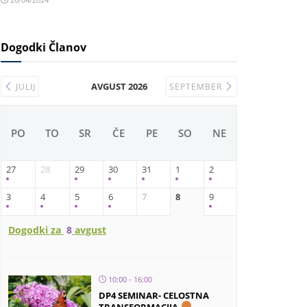
Dogodki Članov
AVGUST 2026
JULIJ
SEPTEMBER
PO
TO
SR
ČE
PE
SO
NE
27
28
29
30
31
1
2
3
4
5
6
7
8
9
Dogodki za
8
avgust
10:00 - 16:00
DP4 SEMINAR- CELOSTNA