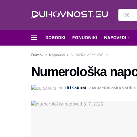
DOGODKI
PONUDNIKI
NAPOVEDI
Domov
Napovedi
NuMeRoLoŠKa VoDiLa
Numerološka napov
od
LiLi SoRuM
v
NuMeRoLoŠKa VoDiLa