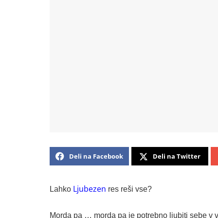
Deli na Facebook
Deli na Twitter
Ljubezen
Lahko
res reši vse?
Morda pa … morda pa je potrebno ljubiti sebe v vs