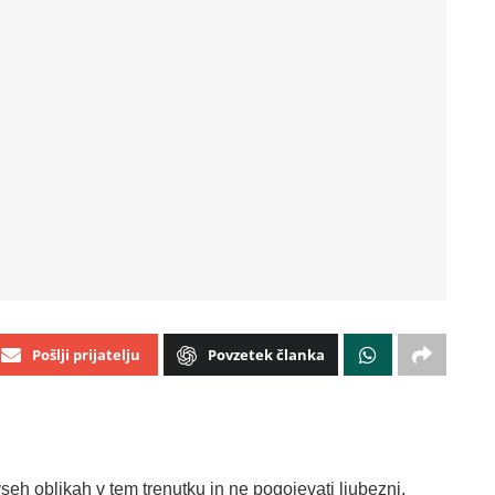
Pošlji prijatelju
Povzetek članka
eh oblikah v tem trenutku in ne pogojevati ljubezni,