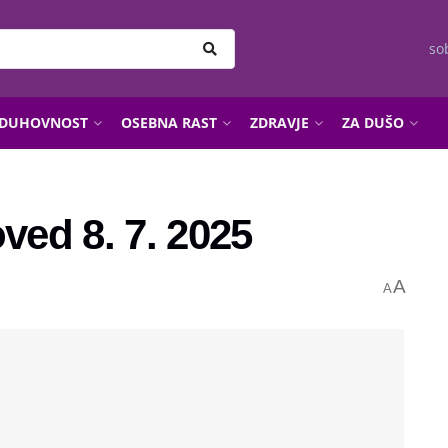
so
DUHOVNOST
OSEBNA RAST
ZDRAVJE
ZA DUŠO
ed 8. 7. 2025
A
A