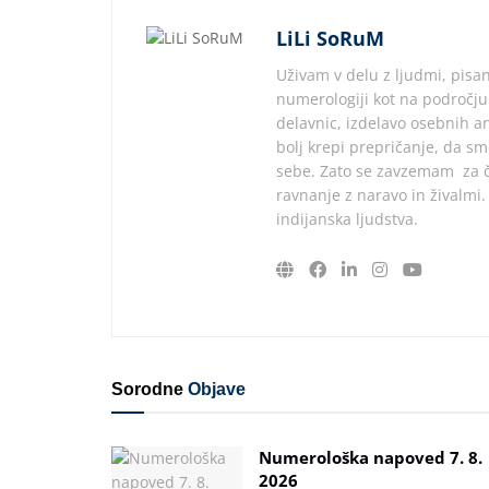
LiLi SoRuM
Uživam v delu z ljudmi, pisan
numerologiji kot na področju
delavnic, izdelavo osebnih an
bolj krepi prepričanje, da s
sebe. Zato se zavzemam za čl
ravnanje z naravo in živalmi
indijanska ljudstva.
Sorodne
Objave
Numerološka napoved 7. 8.
2026