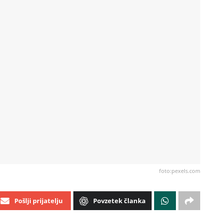
foto:pexels.com
Pošlji prijatelju
Povzetek članka