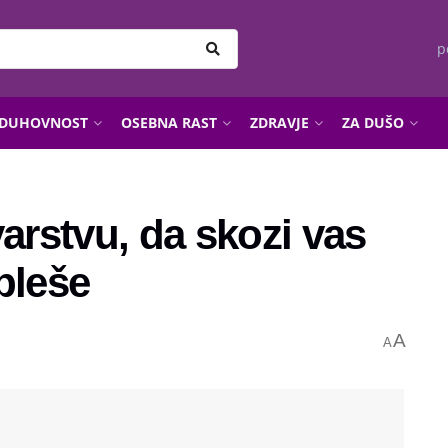
p
DUHOVNOST
OSEBNA RAST
ZDRAVJE
ZA DUŠO
varstvu, da skozi vas
 pleše
A
A