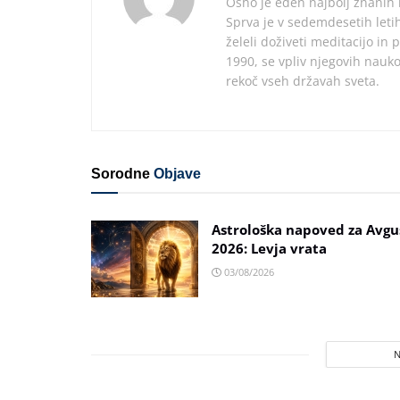
Osho je eden najbolj znanih 
Sprva je v sedemdesetih letih
želeli doživeti meditacijo in 
1990, se vpliv njegovih nauko
rekoč vseh državah sveta.
Sorodne
Objave
Astrološka napoved za Avgu
2026: Levja vrata
03/08/2026