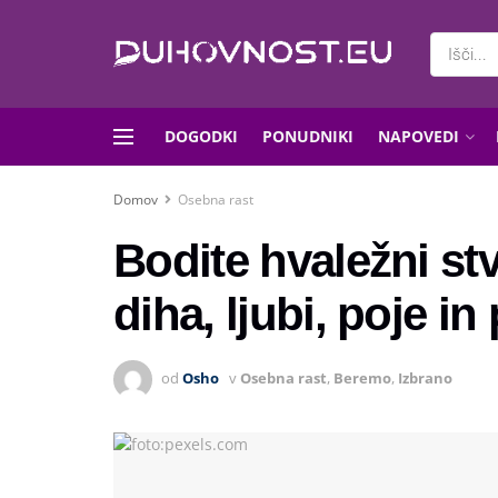
DOGODKI
PONUDNIKI
NAPOVEDI
Domov
Osebna rast
Bodite hvaležni st
diha, ljubi, poje in
od
Osho
v
Osebna rast
,
Beremo
,
Izbrano