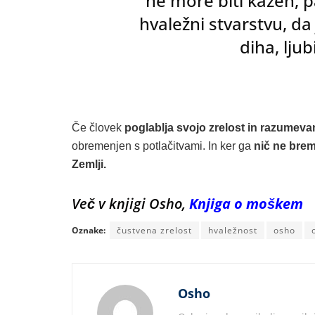
ne more biti kazen, p
hvaležni stvarstvu, da 
diha, ljub
Če človek
poglablja svojo zrelost in razumeva
obremenjen s potlačitvami. In ker ga
nič ne breme
Zemlji.
Več v knjigi Osho,
Knjiga o moškem
Oznake:
čustvena zrelost
hvaležnost
osho
Osho