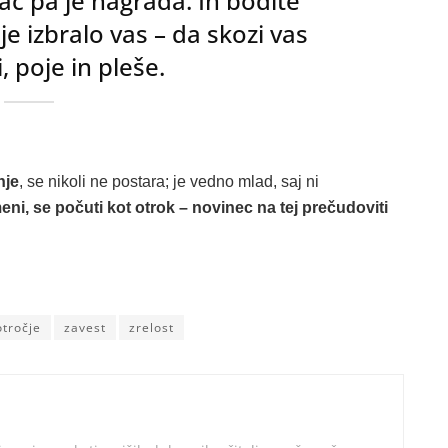
ač pa je nagrada. In bodite
je izbralo vas – da skozi vas
i, poje in pleše.
nje
, se nikoli ne postara; je vedno mlad, saj ni
ni, se počuti kot otrok – novinec na tej prečudoviti
otročje
zavest
zrelost