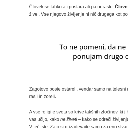
Človek se lahko ali postara ali pa odraste.
Človek
živel. Vse njegovo življenje ni nič drugega kot po
To ne pomeni, da ne 
ponujam drugo d
Zagotovo boste ostareli, vendar samo na telesni 
rasli in zoreli.
A vse religije sveta so krive takšnih zločinov, ki 
vas učijo, kako
ne
živeti
– kako se odreči življenju
V ječi ste. Zato si prizadevajte samo za eno stva