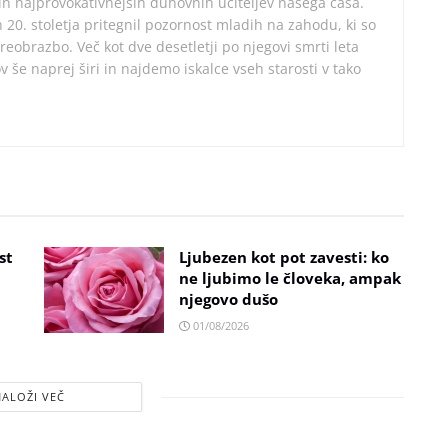
in najprovokativnejših duhovnih učiteljev našega časa.
 20. stoletja pritegnil pozornost mladih na zahodu, ki so
preobrazbo. Več kot dve desetletji po njegovi smrti leta
v še naprej širi in najdemo iskalce vseh starosti v tako
st
Ljubezen kot pot zavesti: ko
ne ljubimo le človeka, ampak
njegovo dušo
01/08/2026
NALOŽI VEČ