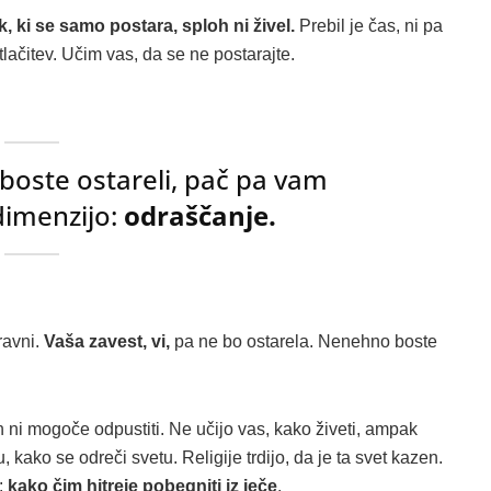
, ki se samo postara, sploh ni živel.
Prebil je čas, ni pa
tlačitev. Učim vas, da se ne postarajte.
boste ostareli, pač pa vam
imenzijo:
odraščanje.
ravni.
Vaša zavest, vi,
pa ne bo ostarela. Nenehno boste
jih ni mogoče odpustiti. Ne učijo vas, kako živeti, ampak
, kako se odreči svetu. Religije trdijo, da je ta svet kazen.
r:
kako čim hitreje pobegniti iz ječe
.