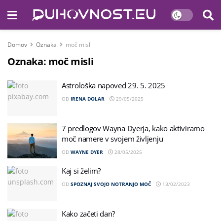
Domov
Oznaka
moč misli
Oznaka:
moč misli
Astrološka napoved 29. 5. 2025
OD
IRENA DOLAR
29/05/2025
7 predlogov Wayna Dyerja, kako aktiviramo
moč namere v svojem življenju
OD
WAYNE DYER
28/05/2025
Kaj si želim?
OD
SPOZNAJ SVOJO NOTRANJO MOČ
13/02/2023
Kako začeti dan?