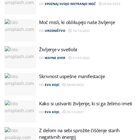
OD
SPOZNAJ SVOJO NOTRANJO MOČ
05/02/2023
Moč misli, ki oblikujejo naše življenje
OD
UREDNIŠTVO
16/10/2022
Življenje v svetlobi
OD
WAYNE DYER
31/07/2022
Skrivnost uspešne manifestacije
OD
EVA KOJC
08/06/2022
Kako si ustvariti življenje, ki si ga želimo imeti
OD
EVA KOJC
25/12/2021
Z delom na sebi sprožite čiščenje starih
negativnih energij