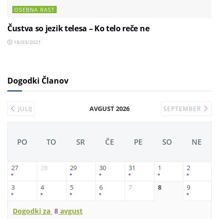
OSEBNA RAST
Čustva so jezik telesa – Ko telo reče ne
18/03/2021
Dogodki Članov
AVGUST 2026
JULIJ
SEPTEMBER
PO
TO
SR
ČE
PE
SO
NE
27
28
29
30
31
1
2
3
4
5
6
7
8
9
Dogodki za
8
avgust