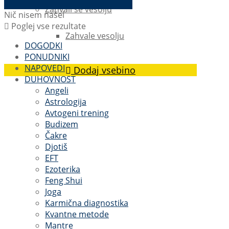
Zahvali se vesolju
Nič nisem našel
Poglej vse rezultate
Zahvale vesolju
DOGODKI
PONUDNIKI
NAPOVEDI
Dodaj vsebino
DUHOVNOST
Angeli
Astrologija
Avtogeni trening
Budizem
Čakre
Djotiš
EFT
Ezoterika
Feng Shui
Joga
Karmična diagnostika
Kvantne metode
Mantre