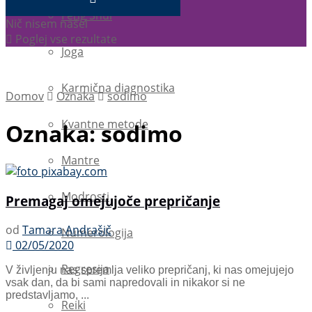
Feng Shui
Nič nisem našel
Poglej vse rezultate
Joga
Karmična diagnostika
Domov
Oznaka
sodimo
Kvantne metode
Oznaka:
sodimo
Mantre
Modrosti
Premagaj omejujoče prepričanje
od
Tamara Andrašič
Numerologija
02/05/2020
Regresija
V življenju nas spremlja veliko prepričanj, ki nas omejujejo
vsak dan, da bi sami napredovali in nikakor si ne
predstavljamo, ...
Reiki