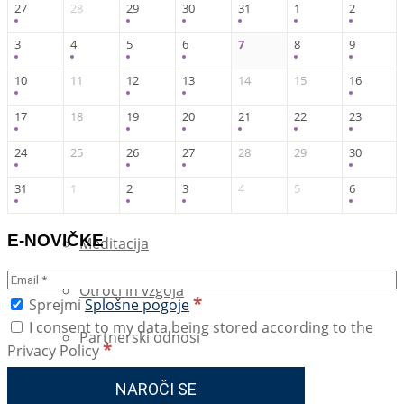
OSEBNA RAST
27
28
29
30
31
1
2
3
4
5
6
7
8
9
Afirmacije
10
11
12
13
14
15
16
Beremo
17
18
19
20
21
22
23
Blog
24
25
26
27
28
29
30
31
1
2
3
4
5
6
Brezplačne E-Knjige
E-NOVIČKE
Meditacija
Otroci in vzgoja
*
Sprejmi
Splošne pogoje
I consent to my data being stored according to the
Partnerski odnosi
*
Privacy Policy
Zakon privlačnosti