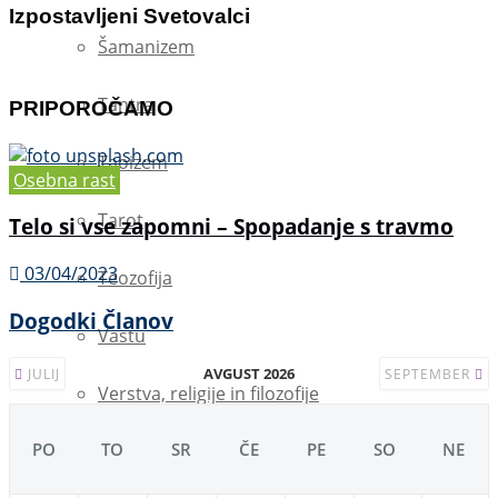
Izpostavljeni Svetovalci
Šamanizem
Tantra
PRIPOROČAMO
Taoizem
Osebna rast
Tarot
Telo si vse zapomni – Spopadanje s travmo
03/04/2023
Teozofija
Dogodki Članov
Vastu
AVGUST 2026
JULIJ
SEPTEMBER
Verstva, religije in filozofije
PO
TO
SR
ČE
PE
SO
NE
Zdravilni zvoki