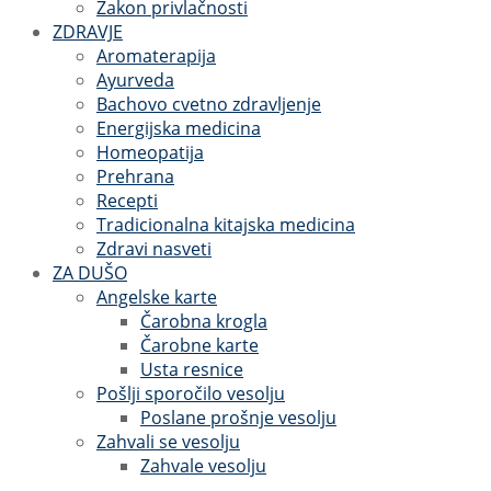
Zakon privlačnosti
ZDRAVJE
Aromaterapija
Ayurveda
Bachovo cvetno zdravljenje
Energijska medicina
Homeopatija
Prehrana
Recepti
Tradicionalna kitajska medicina
Zdravi nasveti
ZA DUŠO
Angelske karte
Čarobna krogla
Čarobne karte
Usta resnice
Pošlji sporočilo vesolju
Poslane prošnje vesolju
Zahvali se vesolju
Zahvale vesolju