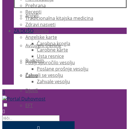
Prehrana
Recepti
Angeli
Tradicionalna kitajska medicina
Zdravi nasveti
Astrologija
ZA DUŠO
Angelske karte
Čarobna krogla
Avtogeni trening
Čarobne karte
Usta resnice
Budizem
Pošlji sporočilo vesolju
Poslane prošnje vesolju
Zahvali se vesolju
Čakre
Zahvale vesolju
Djotiš
EFT
Ezoterika