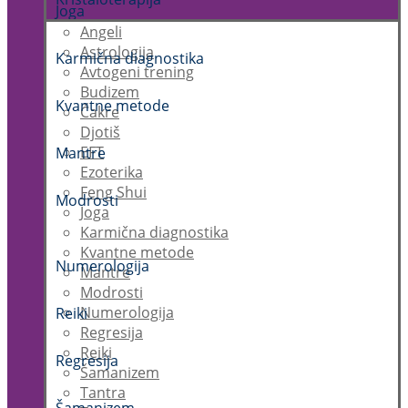
Joga
Angeli
Astrologija
Karmična diagnostika
Avtogeni trening
Budizem
Kvantne metode
Čakre
Djotiš
EFT
Mantre
Ezoterika
Feng Shui
Modrosti
Joga
Karmična diagnostika
Kvantne metode
Numerologija
Mantre
Modrosti
Numerologija
Reiki
Regresija
Reiki
Regresija
Šamanizem
Tantra