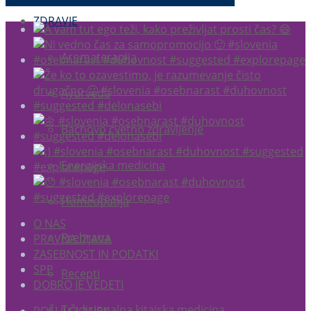
ZDRAVJE
Aromaterapija
Ayurveda
Bachovo cvetno zdravljenje
Energijska medicina
Homeopatija
O NAS
Prehrana
PRAVNA IZJAVA
ZASEBNOST IN PODATKI
SPP
Recepti
DOBRO JE VEDETI
Tradicionalna kitajska medicina
POŠLJI ČLANEK