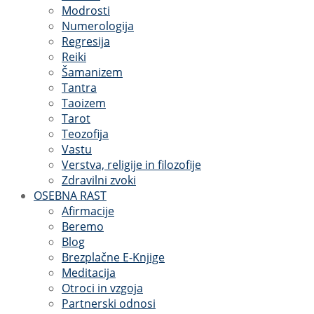
Modrosti
Numerologija
Regresija
Reiki
Šamanizem
Tantra
Taoizem
Tarot
Teozofija
Vastu
Verstva, religije in filozofije
Zdravilni zvoki
OSEBNA RAST
Afirmacije
Beremo
Blog
Brezplačne E-Knjige
Meditacija
Otroci in vzgoja
Partnerski odnosi