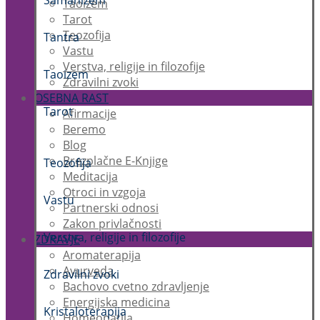
Šamanizem
Taoizem
Tarot
Teozofija
Tantra
Vastu
Verstva, religije in filozofije
Taoizem
Zdravilni zvoki
OSEBNA RAST
Tarot
Afirmacije
Beremo
Blog
Brezplačne E-Knjige
Teozofija
Meditacija
Otroci in vzgoja
Vastu
Partnerski odnosi
Zakon privlačnosti
Verstva, religije in filozofije
ZDRAVJE
Aromaterapija
Ayurveda
Zdravilni zvoki
Bachovo cvetno zdravljenje
Energijska medicina
Kristaloterapija
Homeopatija