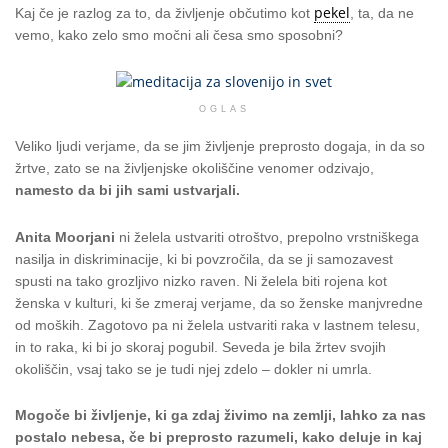
pekel
Kaj če je razlog za to, da življenje občutimo kot
, ta, da ne
vemo, kako zelo smo močni ali česa smo sposobni?
OGLAS
Veliko ljudi verjame, da se jim življenje preprosto dogaja, in da so
žrtve, zato se na življenjske okoliščine venomer odzivajo,
namesto da bi jih sami ustvarjali.
Anita Moorjani
ni želela ustvariti otroštvo, prepolno vrstniškega
nasilja in diskriminacije, ki bi povzročila, da se ji samozavest
spusti na tako grozljivo nizko raven. Ni želela biti rojena kot
ženska v kulturi, ki še zmeraj verjame, da so ženske manjvredne
od moških. Zagotovo pa ni želela ustvariti raka v lastnem telesu,
in to raka, ki bi jo skoraj pogubil. Seveda je bila žrtev svojih
okoliščin, vsaj tako se je tudi njej zdelo – dokler ni umrla.
Mogoče bi življenje, ki ga zdaj živimo na zemlji, lahko za nas
postalo nebesa, če bi preprosto razumeli, kako deluje in kaj