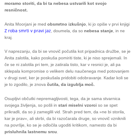
moramo storiti, da bi ta nebesa ustvarili kot svojo
resničnost.
Anita Moorjani je med
obsmrtno izkušnjo
, ki jo opiše v prvi knjigi
Z roba smrti v pravi jaz
, doumela, da so
nebesa stanje
, in ne
kraj.
V naprezanju, da bi se vnovič počutila kot pripadnica družbe, se je
Anita zalotila, kako poskuša pomiriti tiste, ki je niso sprejemali. In
če se ni zalotila pri tem, je zatirala tisto, kar v resnici je, ali pa
sklepala kompromise o velikem delu naučenega med potovanjem
v drugi svet, ker je poskušala pridobiti odobravanje. Kadar koli se
je to zgodilo, je znova
čutila, da izgublja moč.
Osupljivi občutki nepremagljivosti, tega, da je sama stvarnica
svojega življenja, so pošli in
stari miselni vzorci
so se spet
prikradli, da so ji zameglili vid. Strah pred tem, da »ne bi storila,
kar je prav«, ali skrbi, da bi razočarala druge, so vnovič vzniknili
na površje, ko se je odločila ugoditi kritikom, namesto da bi
prisluhnila lastnemu srcu
.