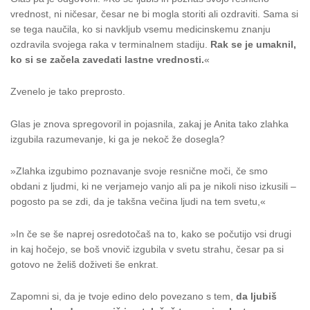
vrednost, ni ničesar, česar ne bi mogla storiti ali ozdraviti. Sama si
se tega naučila, ko si navkljub vsemu medicinskemu znanju
ozdravila svojega raka v terminalnem stadiju.
Rak se je umaknil,
ko si se začela zavedati lastne vrednosti.
«
Zvenelo je tako preprosto.
Glas je znova spregovoril in pojasnila, zakaj je Anita tako zlahka
izgubila razumevanje, ki ga je nekoč že dosegla?
»Zlahka izgubimo poznavanje svoje resnične moči, če smo
obdani z ljudmi, ki ne verjamejo vanjo ali pa je nikoli niso izkusili –
pogosto pa se zdi, da je takšna večina ljudi na tem svetu,«
»In če se še naprej osredotočaš na to, kako se počutijo vsi drugi
in kaj hočejo, se boš vnovič izgubila v svetu strahu, česar pa si
gotovo ne želiš doživeti še enkrat.
Zapomni si, da je tvoje edino delo povezano s tem,
da ljubiš