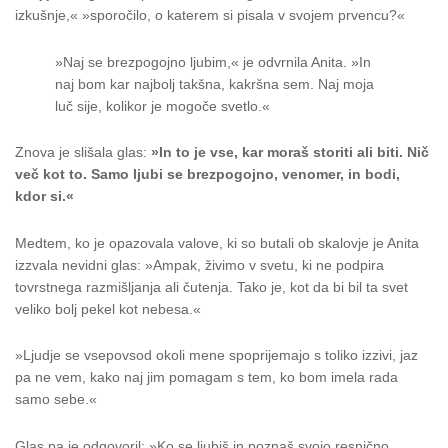
izkušnje,« »sporočilo, o katerem si pisala v svojem prvencu?«
»Naj se brezpogojno ljubim,« je odvrnila Anita. »In
naj bom kar najbolj takšna, kakršna sem. Naj moja
luč sije, kolikor je mogoče svetlo.«
Znova je slišala glas:
»In to je vse, kar moraš storiti ali biti. Nič
več kot to. Samo ljubi se brezpogojno, venomer, in bodi,
kdor si.«
Medtem, ko je opazovala valove, ki so butali ob skalovje je Anita
izzvala nevidni glas: »Ampak, živimo v svetu, ki ne podpira
tovrstnega razmišljanja ali čutenja. Tako je, kot da bi bil ta svet
veliko bolj pekel kot nebesa.«
»Ljudje se vsepovsod okoli mene spoprijemajo s toliko izzivi, jaz
pa ne vem, kako naj jim pomagam s tem, ko bom imela rada
samo sebe.«
Glas pa je odgovoril: »Ko se ljubiš in poznaš svojo resnično