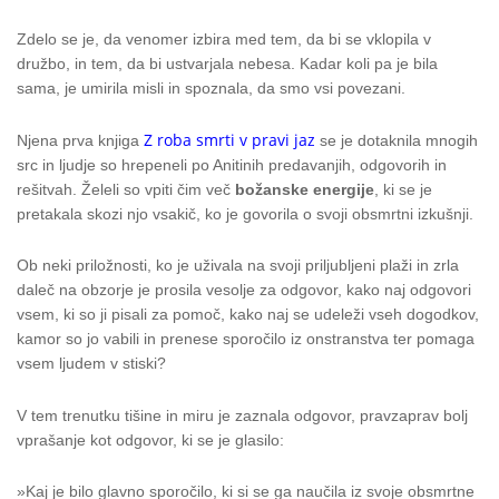
Zdelo se je, da venomer izbira med tem, da bi se vklopila v
družbo, in tem, da bi ustvarjala nebesa. Kadar koli pa je bila
sama, je umirila misli in spoznala, da smo vsi povezani.
Z roba smrti v pravi jaz
Njena prva knjiga
se je dotaknila mnogih
src in ljudje so hrepeneli po Anitinih predavanjih, odgovorih in
rešitvah. Želeli so vpiti čim več
božanske energije
, ki se je
pretakala skozi njo vsakič, ko je govorila o svoji obsmrtni izkušnji.
Ob neki priložnosti, ko je uživala na svoji priljubljeni plaži in zrla
daleč na obzorje je prosila vesolje za odgovor, kako naj odgovori
vsem, ki so ji pisali za pomoč, kako naj se udeleži vseh dogodkov,
kamor so jo vabili in prenese sporočilo iz onstranstva ter pomaga
vsem ljudem v stiski?
V tem trenutku tišine in miru je zaznala odgovor, pravzaprav bolj
vprašanje kot odgovor, ki se je glasilo:
»Kaj je bilo glavno sporočilo, ki si se ga naučila iz svoje obsmrtne