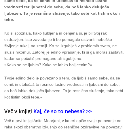
samo sebe, da se ceniš in utelešaš to resnico lastne
vrednosti ter ljubezni do sebe, da boš lahko delujoča
ljubezen. To je resnično služenje, tako sebi kot tistim okoli
tebe.
Ko si spoznala, kako ljubljena in cenjena si, je bil tvoj rak
ozdravljen. Isto zavedanje ti bo pomagalo ustvariti nebeško
življenje tukaj, na zemlji. Ko se izgubljaš v problemih sveta, ne
služiš nikomur. Zatorej je edino vprašanje, ki si ga moraš zastaviti,
kadar se počutiš premagano ali izgubljeno:
»Kako se ne ljubim? Kako se lahko bolj cenim?«
Tvoje edino delo je povezano s tem, da ljubiš samo sebe, da se
ceniš in utelešaš to resnico lastne vrednosti in ljubezni do sebe,
da boš lahko delujoča ljubezen. To je resnično služenje, tako sebi
kot tistim okoli tebe.«
Več v knjigi
Kaj, če so to nebesa? >>
Več o prvi knjigi Anite Moorjani, v kateri opiše svoje potovanje od
raka skozi obsmrtno izkušnjo do resnične ozdravitve na povezavi: