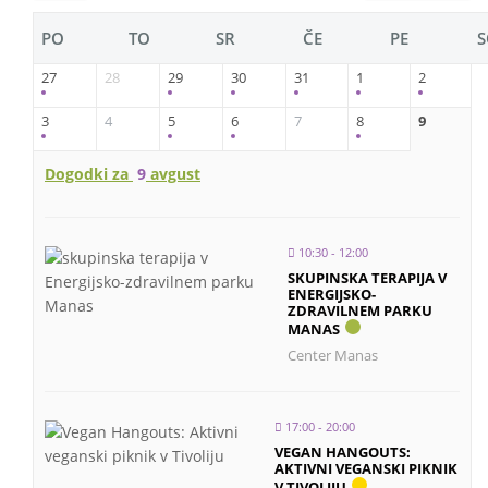
PO
TO
SR
ČE
PE
S
27
28
29
30
31
1
2
3
4
5
6
7
8
9
Dogodki za
9
avgust
10:30 - 12:00
SKUPINSKA TERAPIJA V
ENERGIJSKO-
ZDRAVILNEM PARKU
MANAS
Center Manas
17:00 - 20:00
VEGAN HANGOUTS:
AKTIVNI VEGANSKI PIKNIK
V TIVOLIJU