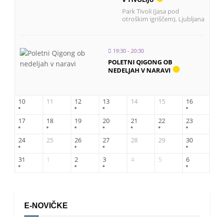
Park Tivoli (jasa pod
otroškim igriščem), Ljubljana
19:30 - 20:30
POLETNI QIGONG OB
NEDELJAH V NARAVI
10
11
12
13
14
15
16
17
18
19
20
21
22
23
24
25
26
27
28
29
30
31
1
2
3
4
5
6
E-NOVIČKE