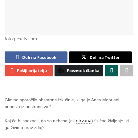
foto pexels.com
Deli na Facebook
Deli na Twitter
Pošlji prijatelju
Povzetek članka
Glavno sporočilo obsmrtne izkušnje, ki ga je Anita Moorjani
prinesla iz onstranstva?
nirvana
Kaj če bi spoznali, da so nebesa (ali
) fizično življenje, ki
ga živimo prav zdaj?