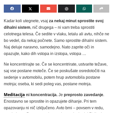
Kadar koli utegnete, vsaj
za nekaj minut sprostite svoj
dihalni sistem
, nič drugega – ni vam treba sprostiti
celotnega telesa. Če sedite v vlaku, letalu ali avtu, nihče ne
bo vedel, da nekaj počnete. Samo sprostite dihalni sistem.
Naj deluje naravno, samodejno. Nato zaprite oči in
opazujte, kako dih vstopa in izstopa, vstopa …
Ne koncentrirajte se. Če se koncentrirate, ustvarite težave,
saj vse postane moteče. Če se poskušate osredotočiti na
sedenje v avtomobilu, potem hrup avtomobila postane
motnja; oseba, ki sedi poleg vas, postane motnja.
Meditacija
ni koncentracija.
Je
preprosto zavedanje
.
Enostavno se sprostite in opazujete dihanje. Pri tem
opazovanju ni nič izključeno. Avto brni – povsem v redu,