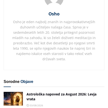
Osho
Osho je eden najbolj znanih in najprovokativnejših
duhovnih učiteljev našega časa. Sprva je v
sedemdesetih letih 20. stoletja pritegnil pozornost
mladih na zahodu, ki so želeli doživeti meditacijo in
preobrazbo. Več kot dve desetletji po njegovi smrti
leta 1990, se vpliv njegovih naukov še naprej širi in
najdemo iskalce vseh starosti v tako rekoč vseh
državah sveta.
Sorodne
Objave
Astrološka napoved za Avgust 2026: Levja
vrata
03/08/2026