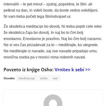
intervalih – le pet minut – zjutraj, popoldne, le štiri- ali
petkrat na dan, in videli boste, da boste vedno oskrbljeni.
Ni vam treba početi tega štiriindvajset ur.
Že skodelica meditacije bo dovolj. Ni treba popiti cele reke:
že skodelica čaja bo dovolj. In naj bo to čim bolj
enostavno. Enostavno je pravilno. Naj bo čim bolj naravno.
Ne si ves čas prizadevati za to – meditirajte, ko utegnete.
Ne meditirajte iz navade, saj vse navade pripadajo umu,
resnična oseba pa v resnici nima nobenih navad.
Povzeto iz knjige Osho:
Vrnitev k sebi >>
Oznake:
meditacija
osho
um