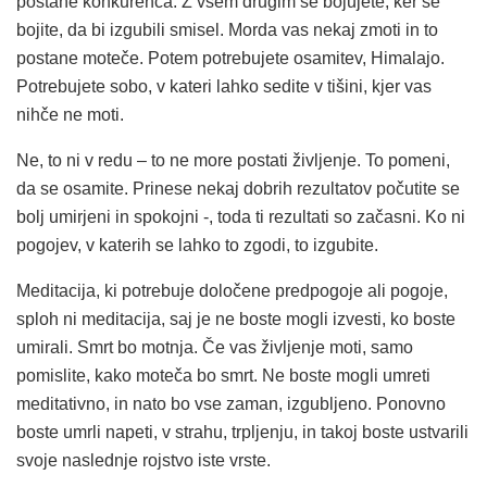
postane konkurenca. Z vsem drugim se bojujete, ker se
bojite, da bi izgubili smisel. Morda vas nekaj zmoti in to
postane moteče. Potem potrebujete osamitev, Himalajo.
Potrebujete sobo, v kateri lahko sedite v tišini, kjer vas
nihče ne moti.
Ne, to ni v redu – to ne more postati življenje. To pomeni,
da se osamite. Prinese nekaj dobrih rezultatov počutite se
bolj umirjeni in spokojni -, toda ti rezultati so začasni. Ko ni
pogojev, v katerih se lahko to zgodi, to izgubite.
Meditacija, ki potrebuje določene predpogoje ali pogoje,
sploh ni meditacija, saj je ne boste mogli izvesti, ko boste
umirali. Smrt bo motnja. Če vas življenje moti, samo
pomislite, kako moteča bo smrt. Ne boste mogli umreti
meditativno, in nato bo vse zaman, izgubljeno. Ponovno
boste umrli napeti, v strahu, trpljenju, in takoj boste ustvarili
svoje naslednje rojstvo iste vrste.