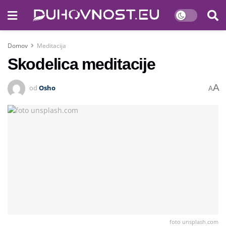
Domov
Meditacija
Skodelica meditacije
A
od
Osho
A
foto unsplash.com