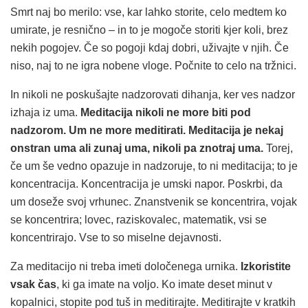
Smrt naj bo merilo: vse, kar lahko storite, celo medtem ko
umirate, je resnično – in to je mogoče storiti kjer koli, brez
nekih pogojev. Če so pogoji kdaj dobri, uživajte v njih. Če
niso, naj to ne igra nobene vloge. Počnite to celo na tržnici.
In nikoli ne poskušajte nadzorovati dihanja, ker ves nadzor
izhaja iz uma.
Meditacija nikoli ne more biti pod
nadzorom. Um ne more meditirati. Meditacija je nekaj
onstran uma ali zunaj uma, nikoli pa znotraj uma.
Torej,
če um še vedno opazuje in nadzoruje, to ni meditacija; to je
koncentracija. Koncentracija je umski napor. Poskrbi, da
um doseže svoj vrhunec. Znanstvenik se koncentrira, vojak
se koncentrira; lovec, raziskovalec, matematik, vsi se
koncentrirajo. Vse to so miselne dejavnosti.
Za meditacijo ni treba imeti določenega urnika.
Izkoristite
vsak čas
, ki ga imate na voljo. Ko imate deset minut v
kopalnici, stopite pod tuš in meditirajte. Meditirajte v kratkih