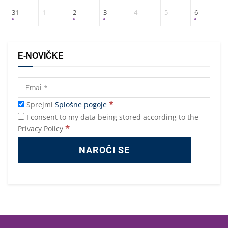
31
1
2
3
4
5
6
E-NOVIČKE
*
Sprejmi
Splošne pogoje
I consent to my data being stored according to the
*
Privacy Policy