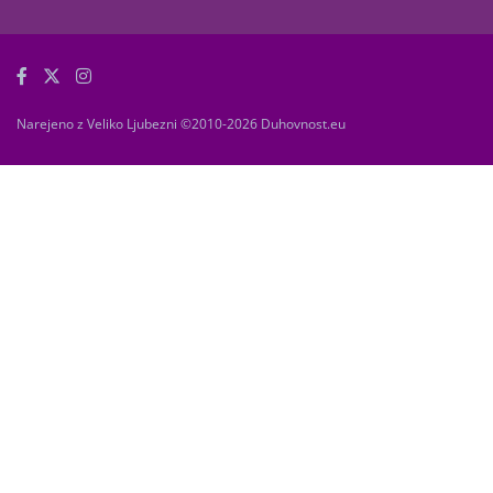
Narejeno z Veliko Ljubezni ©2010-2026 Duhovnost.eu