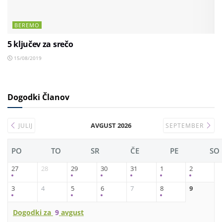
BEREMO
5 ključev za srečo
15/08/2019
Dogodki Članov
AVGUST 2026
JULIJ
SEPTEMBER
PO
TO
SR
ČE
PE
SO
27
28
29
30
31
1
2
3
4
5
6
7
8
9
Dogodki za
9
avgust