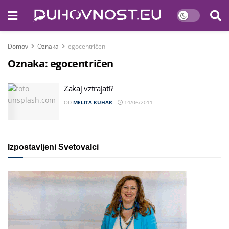
Domov
Oznaka
egocentričen
Oznaka:
egocentričen
Zakaj vztrajati?
OD
MELITA KUHAR
14/06/2011
Izpostavljeni Svetovalci