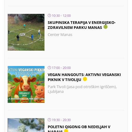
10:30 - 12:00
SKUPINSKA TERAPIJA V ENERGIJSKO-
ZDRAVILNEM PARKU MANAS
Center Manas
17:00 - 20:00
VEGAN HANGOUTS: AKTIVNI VEGANSKI
PIKNIK V TIVOLIJU
Park Tivoli (jasa pod otroškim igriščem),
Ljubljana
19:30 - 20:30
POLETNI QIGONG OB NEDELJAH V
NARAVI