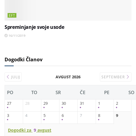
EFT
Spreminjanje svoje usode
16/11/2019
Dogodki Članov
AVGUST 2026
JULIJ
SEPTEMBER
PO
TO
SR
ČE
PE
SO
27
28
29
30
31
1
2
3
4
5
6
7
8
9
Dogodki za
9
avgust