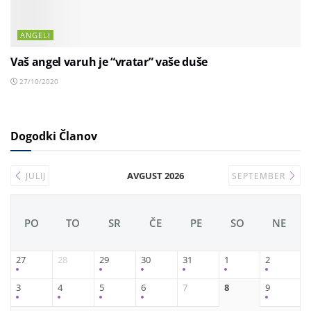
ANGELI
Vaš angel varuh je “vratar” vaše duše
27/10/2020
Dogodki Članov
AVGUST 2026
JULIJ
SEPTEMBER
PO
TO
SR
ČE
PE
SO
NE
27
28
29
30
31
1
2
3
4
5
6
7
8
9