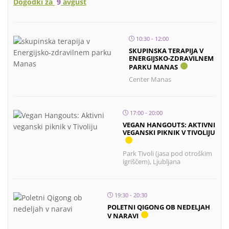
Dogodki za
9
avgust
10:30 - 12:00
SKUPINSKA TERAPIJA V
ENERGIJSKO-ZDRAVILNEM
PARKU MANAS
Center Manas
17:00 - 20:00
VEGAN HANGOUTS: AKTIVNI
VEGANSKI PIKNIK V TIVOLIJU
Park Tivoli (jasa pod otroškim
igriščem), Ljubljana
19:30 - 20:30
POLETNI QIGONG OB NEDELJAH
V NARAVI