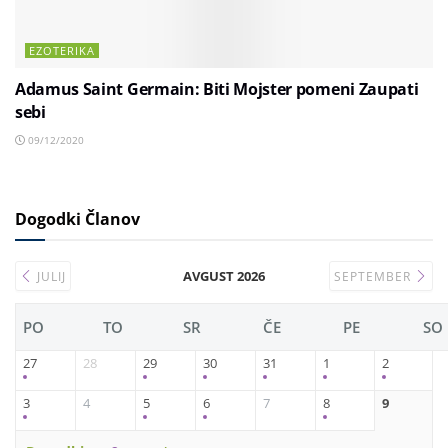
EZOTERIKA
Adamus Saint Germain: Biti Mojster pomeni Zaupati
sebi
09/12/2020
Dogodki Članov
AVGUST 2026
JULIJ
SEPTEMBER
PO
TO
SR
ČE
PE
SO
27
28
29
30
31
1
2
3
4
5
6
7
8
9