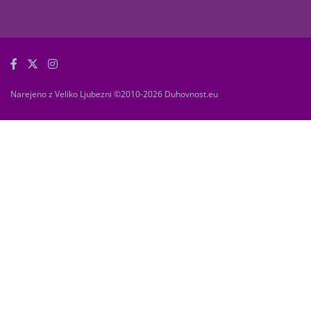
Narejeno z Veliko Ljubezni ©2010-2026 Duhovnost.eu