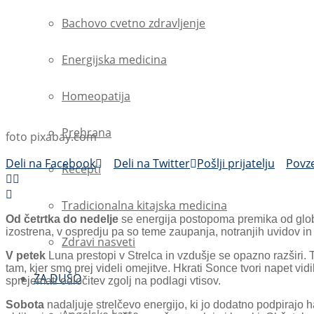
Bachovo cvetno zdravljenje
Energijska medicina
Homeopatija
Prehrana
foto pixabay.com
Deli na Facebook
Deli na Twitter
Pošlji prijatelju
Povz
Recepti
Tradicionalna kitajska medicina
Od četrtka do nedelje
se energija postopoma premika od globok
izostrena, v ospredju pa so teme zaupanja, notranjih uvidov in
Zdravi nasveti
V petek
Luna prestopi v Strelca in vzdušje se opazno razširi. T
tam, kjer smo prej videli omejitve. Hkrati Sonce tvori napet vidi
ZA DUŠO
sprejemati odločitev zgolj na podlagi vtisov.
Sobota
nadaljuje strelčevo energijo, ki jo dodatno podpirajo