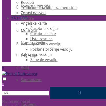
Recepti
Kvantne metode
Tradicionalna kitajska medicina
Zdravi nasveti
ZA DUŠO
Mantre
Angelske karte
Čarobna krogla
Modrosti
Čarobne karte
Usta resnice
Numerologija
Pošlji sporočilo vesolju
Poslane prošnje vesolju
Zahvali se vesolju
Regresija
Zahvale vesolju
Reiki
Šamanizem
Tantra
Nič nisem našel
Taoizem