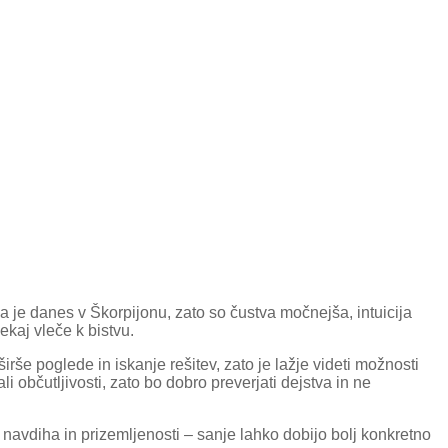
 je danes v Škorpijonu, zato so čustva močnejša, intuicija
ekaj vleče k bistvu.
rše poglede in iskanje rešitev, zato je lažje videti možnosti
i občutljivosti, zato bo dobro preverjati dejstva in ne
navdiha in prizemljenosti – sanje lahko dobijo bolj konkretno