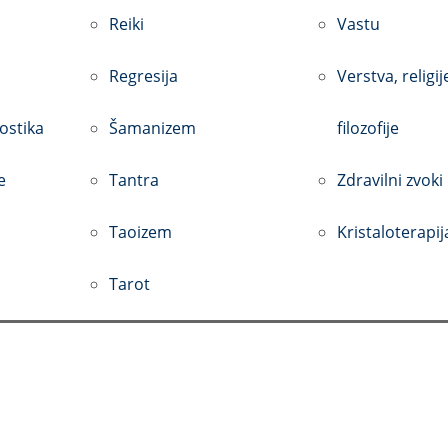
Reiki
Vastu
Regresija
Verstva, religij
ostika
Šamanizem
filozofije
e
Tantra
Zdravilni zvoki
Taoizem
Kristaloterapij
Tarot