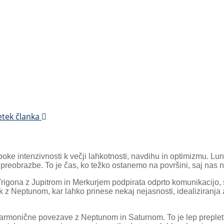
etek članka
e intenzivnosti k večji lahkotnosti, navdihu in optimizmu. Luna
 preobrazbe. To je čas, ko težko ostanemo na površini, saj nas n
rigona z Jupitrom in Merkurjem podpirata odprto komunikacijo, ši
k z Neptunom, kar lahko prinese nekaj nejasnosti, idealiziranja al
 harmonične povezave z Neptunom in Saturnom. To je lep preplet 