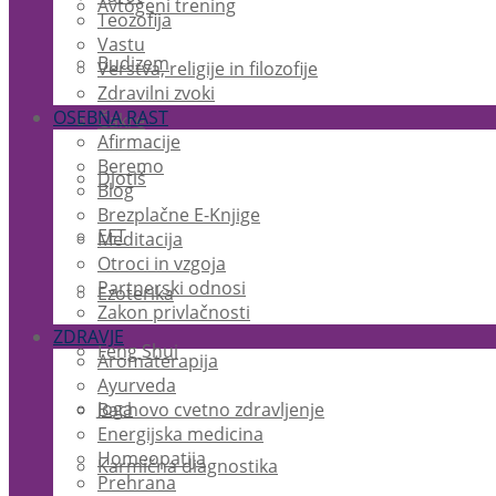
Avtogeni trening
Teozofija
Vastu
Budizem
Verstva, religije in filozofije
Zdravilni zvoki
OSEBNA RAST
Čakre
Afirmacije
Beremo
Djotiš
Blog
Brezplačne E-Knjige
EFT
Meditacija
Otroci in vzgoja
Partnerski odnosi
Ezoterika
Zakon privlačnosti
ZDRAVJE
Feng Shui
Aromaterapija
Ayurveda
Joga
Bachovo cvetno zdravljenje
Energijska medicina
Homeopatija
Karmična diagnostika
Prehrana