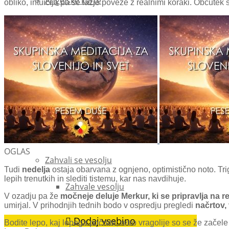
Angelske karte
obliko, intuicija pa se lažje poveže z realnimi koraki. Občutek
Čarobna krogla
Čarobne karte
Usta resnice
Pošlji sporočilo vesolju
Poslane prošnje vesolju
OGLAS
Zahvali se vesolju
Tudi
nedelja
ostaja obarvana z ognjeno, optimistično noto. Trigo
lepih trenutkih in slediti tistemu, kar nas navdihuje.
Zahvale vesolju
V ozadju pa že
močneje deluje Merkur, ki se pripravlja na 
umirjal. V prihodnjih tednih bodo v ospredju pregledi
načrtov,
Dodaj vsebino
Bodite lepo, kaj lepega počnite, retro vragolije so se že zače