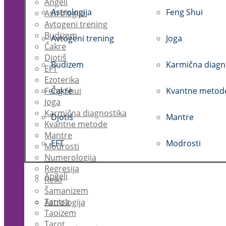
Angeli
Astrologija
Feng Shui
Astrologija
Avtogeni trening
Budizem
Avtogeni trening
Joga
Čakre
Djotiš
Budizem
Karmična diagn
EFT
Ezoterika
Feng Shui
Čakre
Kvantne metod
Joga
Karmična diagnostika
Djotiš
Mantre
Kvantne metode
Mantre
EFT
Modrosti
Modrosti
Numerologija
Regresija
Angeli
Reiki
Šamanizem
Tantra
Astrologija
Taoizem
Tarot