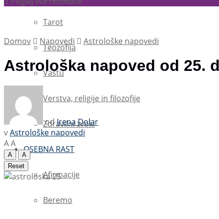
Poglej vse rezultate
Tarot
Domov
Napovedi
Astrološke napovedi
Teozofija
Astrološka napoved od 25. d
Vastu
Verstva, religije in filozofije
od
Irena Dolar
Zdravilni zvoki
v
Astrološke napovedi
A
A
OSEBNA RAST
A
A
Reset
Afirmacije
Beremo