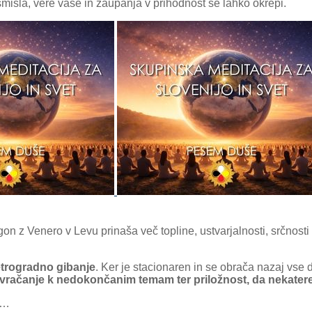
 smisla, vere vase in zaupanja v prihodnost se lahko okrepi.
n z Venero v Levu prinaša več topline, ustvarjalnosti, srčnosti in
retrogradno gibanje
. Ker je stacionaren in se obrača nazaj vse 
 vračanje k nedokončanim temam ter priložnost, da nekater
le…