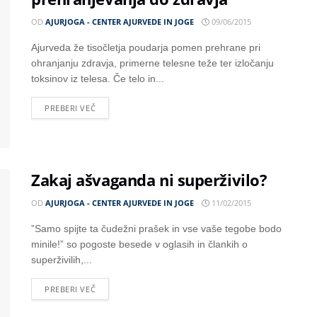
OD
AJURJOGA - CENTER AJURVEDE IN JOGE
09/06/2015
Ajurveda že tisočletja poudarja pomen prehrane pri
ohranjanju zdravja, primerne telesne teže ter izločanju
toksinov iz telesa. Če telo in...
PREBERI VEČ
Zakaj ašvaganda ni superživilo?
OD
AJURJOGA - CENTER AJURVEDE IN JOGE
11/02/2015
”Samo spijte ta čudežni prašek in vse vaše tegobe bodo
minile!” so pogoste besede v oglasih in člankih o
superživilih,...
PREBERI VEČ