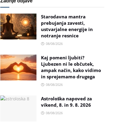
Zadnje objave
Starodavna mantra
prebujanja zavesti,
ustvarjalne energije in
notranje resnice
08/08/2026
Kaj pomeni ljubiti?
Ljubezen ni le občutek,
ampak način, kako vidimo
in sprejemamo drugega
08/08/2026
Astrološka napoved za
vikend, 8. in 9. 8. 2026
08/08/2026