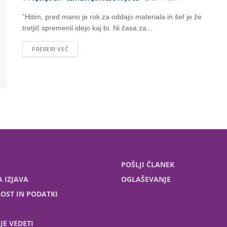
”Hitim, pred mano je rok za oddajo materiala in šef je že
tretjič spremenil idejo kaj bi. Ni časa za...
PREBERI VEČ
POŠLJI ČLANEK
 IZJAVA
OGLAŠEVANJE
OST IN PODATKI
JE VEDETI