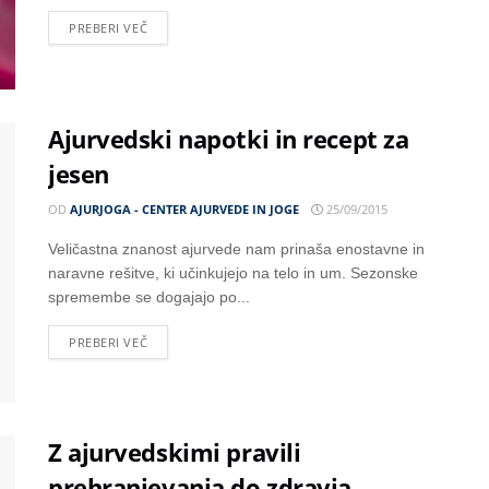
PREBERI VEČ
Ajurvedski napotki in recept za
jesen
OD
AJURJOGA - CENTER AJURVEDE IN JOGE
25/09/2015
Veličastna znanost ajurvede nam prinaša enostavne in
naravne rešitve, ki učinkujejo na telo in um. Sezonske
spremembe se dogajajo po...
PREBERI VEČ
Z ajurvedskimi pravili
prehranjevanja do zdravja