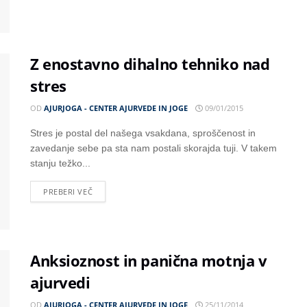
Z enostavno dihalno tehniko nad
stres
OD
AJURJOGA - CENTER AJURVEDE IN JOGE
09/01/2015
Stres je postal del našega vsakdana, sproščenost in
zavedanje sebe pa sta nam postali skorajda tuji. V takem
stanju težko...
PREBERI VEČ
Anksioznost in panična motnja v
ajurvedi
OD
AJURJOGA - CENTER AJURVEDE IN JOGE
25/11/2014