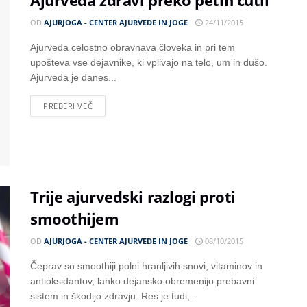
Ajurveda zdravi preko petih čutil
OD
AJURJOGA - CENTER AJURVEDE IN JOGE
24/11/2015
Ajurveda celostno obravnava človeka in pri tem
upošteva vse dejavnike, ki vplivajo na telo, um in dušo.
Ajurveda je danes...
PREBERI VEČ
Trije ajurvedski razlogi proti
smoothijem
OD
AJURJOGA - CENTER AJURVEDE IN JOGE
08/10/2015
Čeprav so smoothiji polni hranljivih snovi, vitaminov in
antioksidantov, lahko dejansko obremenijo prebavni
sistem in škodijo zdravju. Res je tudi,...