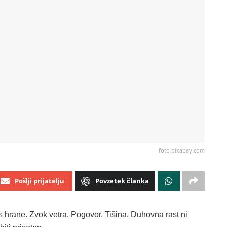
foto pixabay.com
Pošlji prijatelju
Povzetek članka
us hrane. Zvok vetra. Pogovor. Tišina. Duhovna rast ni