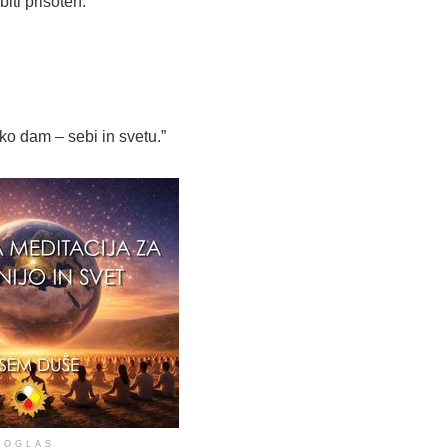
iti prisoten.
hko dam – sebi in svetu.”
OGLAS