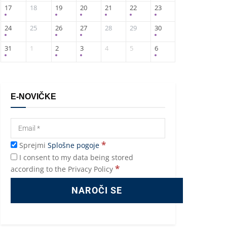
17
18
19
20
21
22
23
24
25
26
27
28
29
30
31
1
2
3
4
5
6
E-NOVIČKE
*
Sprejmi
Splošne pogoje
I consent to my data being stored
*
according to the Privacy Policy