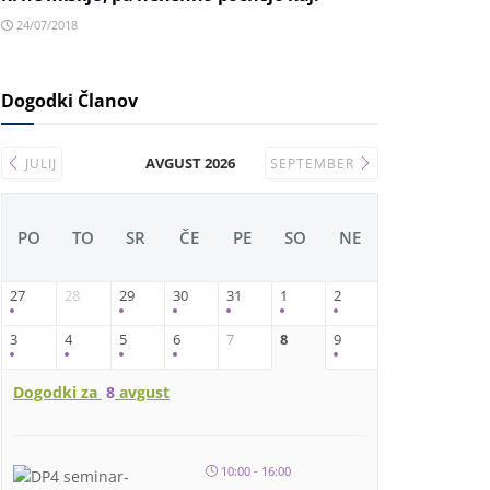
24/07/2018
Dogodki Članov
AVGUST 2026
JULIJ
SEPTEMBER
PO
TO
SR
ČE
PE
SO
NE
27
28
29
30
31
1
2
3
4
5
6
7
8
9
Dogodki za
8
avgust
10:00 - 16:00