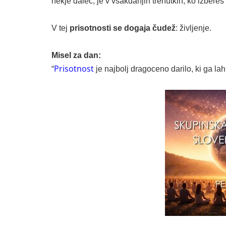
nekje daleč, je v vsakdanjih trenutkih, ko izbereš b
V tej
prisotnosti se dogaja čudež
: življenje.
Misel za dan:
Prisotnost
“
je najbolj dragoceno darilo, ki ga la