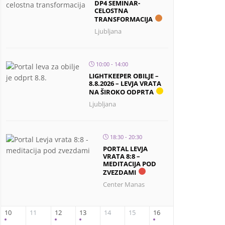
DP4 SEMINAR-
CELOSTNA
TRANSFORMACIJA
Ljubljana
10:00 - 14:00
LIGHTKEEPER OBILJE –
8.8.2026 – LEVJA VRATA
NA ŠIROKO ODPRTA
Ljubljana
18:30 - 20:30
PORTAL LEVJA
VRATA 8:8 –
MEDITACIJA POD
ZVEZDAMI
Center Manas
10
11
12
13
14
15
16