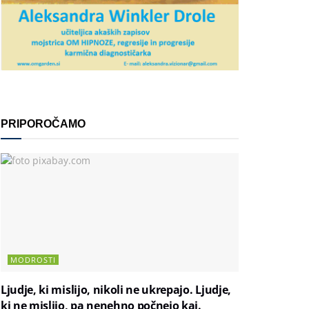
PRIPOROČAMO
MODROSTI
Ljudje, ki mislijo, nikoli ne ukrepajo. Ljudje,
ki ne mislijo, pa nenehno počnejo kaj.