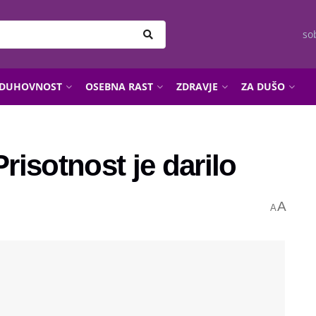
so
DUHOVNOST
OSEBNA RAST
ZDRAVJE
ZA DUŠO
Prisotnost je darilo
A
A