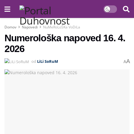
Domov
Napovedi
NuMeRoLoŠKa VoDiLa
Numerološka napoved 16. 4.
2026
A
od
LiLi SoRuM
A