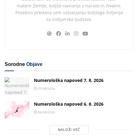
matere Zemlje, boljše ravnanje z naravo in živalmi.
Posebno predana sem ustvarjanju boljšega življenja
za indijanska ljudstva.
Sorodne
Objave
Numerološka napoved 7. 8. 2026
07/08/2026
Numerološka napoved 6. 8. 2026
06/08/2026
NALOŽI VEČ