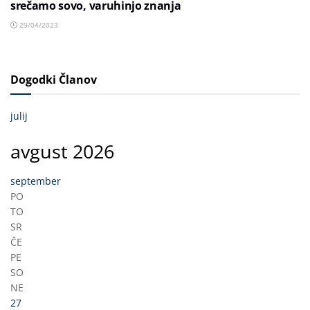
srečamo sovo, varuhinjo znanja
29/04/2023
Dogodki Članov
julij
avgust 2026
september
PO
TO
SR
ČE
PE
SO
NE
27