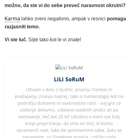
možno, da ste vi do sebe preveč naravnost okrutni?
Karma
lahko zveni negativno, ampak v resnici
pomaga
razjasniti temo.
Vi ste luč.
Sijte tako kot le vi znate!
LiLi SoRuM
Uživam v delu z ljudmi, pisanju člankov in
predajanju znanja naprej, tako o numerologiji kot na
področju duhovne in osebnostne rasti - naj gre za
vodenje delavnic, izdelavo osebnih analiz ali pa
svetovanje. Več kot 20 let izkušenj v meni vse bolj
krepi prepričanje, da smo mi tisti, ki bomo
spremenili svet, tako da spremenimo sebe. Zato se
zavzemam za človekove pravice, zaščito naše