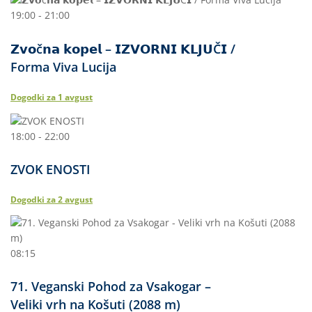
19:00 - 21:00
𝗭𝘃𝗼č𝗻𝗮 𝗸𝗼𝗽𝗲𝗹 – 𝗜𝗭𝗩𝗢𝗥𝗡𝗜 𝗞𝗟𝗝𝗨Č𝗜 /
Forma Viva Lucija
Dogodki za
1
avgust
18:00 - 22:00
ZVOK ENOSTI
Dogodki za
2
avgust
08:15
71. Veganski Pohod za Vsakogar –
Veliki vrh na Košuti (2088 m)