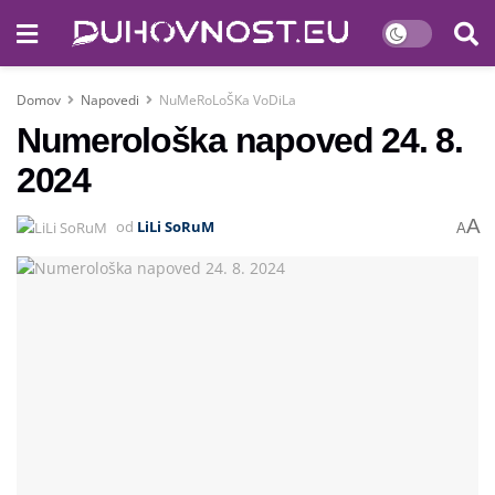
Domov
Napovedi
NuMeRoLoŠKa VoDiLa
Numerološka napoved 24. 8.
2024
A
od
LiLi SoRuM
A