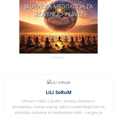
OGLAS
LiLi SoRuM
Uživam v delu z ljudmi, pisanju člankov in
predajanju znanja naprej, tako o numerologiji kot na
področju duhovne in osebnostne rasti - naj gre za