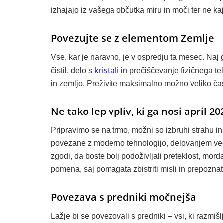
izhajajo iz vašega občutka miru in moči ter ne ka
Povezujte se z elementom Zemlje
Vse, kar je naravno, je v ospredju ta mesec. Naj 
kristali
čistil, delo s
in prečiščevanje fizičnega tel
in zemljo. Preživite maksimalno možno veliko čas
Ne tako lep vpliv, ki ga nosi april 20
Pripravimo se na trmo, možni so izbruhi strahu i
povezane z moderno tehnologijo, delovanjem večji
zgodi, da boste bolj podoživljali preteklost, mord
pomena, saj pomagata zbistriti misli in prepoznati 
Povezava s predniki močnejša
Lažje bi se povezovali s predniki – vsi, ki razmišlj