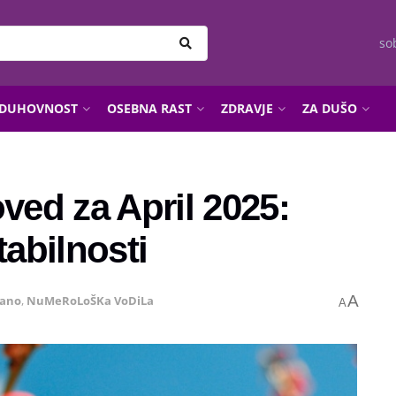
so
DUHOVNOST
OSEBNA RAST
ZDRAVJE
ZA DUŠO
ed za April 2025:
tabilnosti
A
rano
,
NuMeRoLoŠKa VoDiLa
A