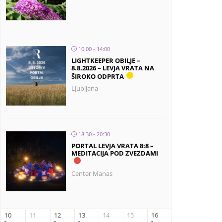
10:00 - 14:00
LIGHTKEEPER OBILJE –
8.8.2026 – LEVJA VRATA NA
ŠIROKO ODPRTA
Ljubljana
18:30 - 20:30
PORTAL LEVJA VRATA 8:8 –
MEDITACIJA POD ZVEZDAMI
Center Manas
10
11
12
13
14
15
16