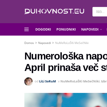
DOGODKI
PONUDNIKI
NAPOVEDI
Domov
Napovedi
NuMeRoLoŠKi MeSečNiki
Numerološka napov
April prinaša več s
od
LiLi SoRuM
v
NuMeRoLoŠKi MeSečNiki
,
Izb