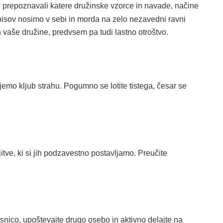
o prepoznavali katere družinske vzorce in navade, načine
pisov nosimo v sebi in morda na zelo nezavedni ravni
vaše družine, predvsem pa tudi lastno otroštvo.
emo kljub strahu. Pogumno se lotite tistega, česar se
tve, ki si jih podzavestno postavljamo. Preučite
esnico, upoštevajte drugo osebo in aktivno delajte na