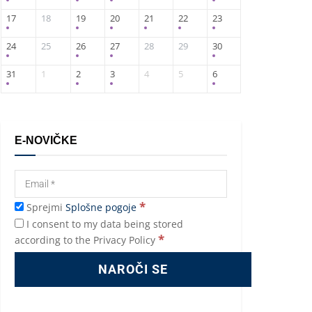
17
18
19
20
21
22
23
24
25
26
27
28
29
30
31
1
2
3
4
5
6
E-NOVIČKE
*
Sprejmi
Splošne pogoje
I consent to my data being stored
*
according to the Privacy Policy