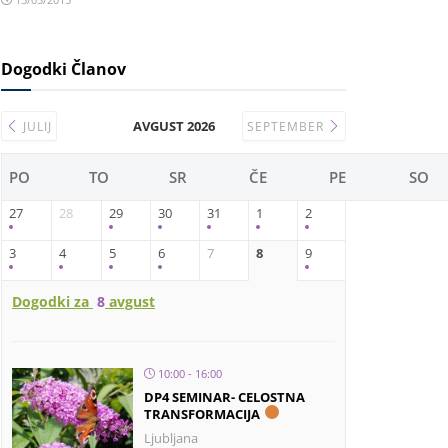
Dogodki Članov
AVGUST 2026
JULIJ
SEPTEMBER
PO
TO
SR
ČE
PE
SO
27
28
29
30
31
1
2
3
4
5
6
7
8
9
Dogodki za
8
avgust
10:00 - 16:00
DP4 SEMINAR- CELOSTNA
TRANSFORMACIJA
Ljubljana