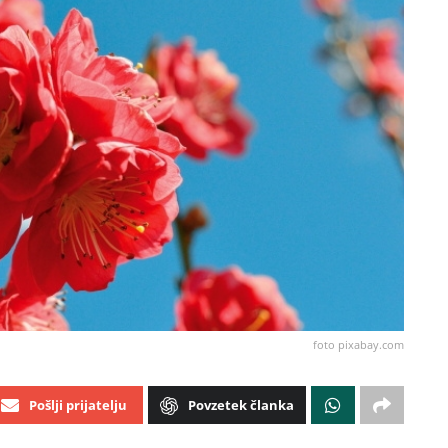
foto pixabay.com
Pošlji prijatelju
Povzetek članka