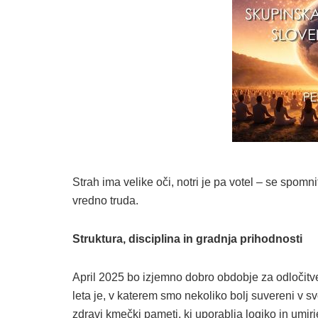
Strah ima velike oči, notri je pa votel – se spomn
vredno truda.
Struktura, disciplina in gradnja prihodnosti
April 2025 bo izjemno dobro obdobje za odločitve
leta je, v katerem smo nekoliko bolj suvereni v 
zdravi kmečki pameti, ki uporablja logiko in umi