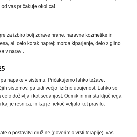
j od vas pričakuje okolica!
gre za izbiro bolj zdrave hrane, naravne kozmetike in
esa, ali celo korak naprej: morda kiparjenje, delo z glino
a v naravi.
25
n pa napake v sistemu. Pričakujemo lahko težave,
h sistemov, pa tudi večjo fizično utrujenost. Lahko se
a celo doživljali kot sedanjost. Odmik in mir sta ključnega
kaj je resnica, in kaj je nekoč veljalo kot pravilo.
ate o postavitvi družine (govorim o vrsti terapije), vas