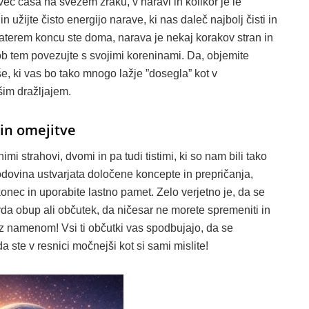
 več časa na svežem zraku, v naravi in kolikor je le
 užijte čisto energijo narave, ki nas daleč najbolj čisti in
katerem koncu ste doma, narava je nekaj korakov stran in
 ob tem povezujte s svojimi koreninami. Da, objemite
uše, ki vas bo tako mnogo lažje ”dosegla” kot v
im dražljajem.
in omejitve
i strahovi, dvomi in pa tudi tistimi, ki so nam bili tako
dovina ustvarjata določene koncepte in prepričanja,
konec in uporabite lastno pamet. Zelo verjetno je, da se
rda obup ali občutek, da ničesar ne morete spremeniti in
 z namenom! Vsi ti občutki vas spodbujajo, da se
da ste v resnici močnejši kot si sami mislite!