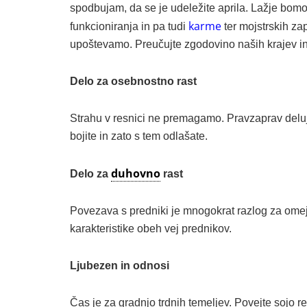
spodbujam, da se je udeležite aprila. Lažje bom
karme
funkcioniranja in pa tudi
ter mojstrskih za
upoštevamo. Preučujte zgodovino naših krajev in 
Delo za osebnostno rast
Strahu v resnici ne premagamo. Pravzaprav deluj
bojite in zato s tem odlašate.
duhovno
Delo za
rast
Povezava s predniki je mnogokrat razlog za omeji
karakteristike obeh vej prednikov.
Ljubezen in odnosi
Čas je za gradnjo trdnih temeljev. Povejte sojo r