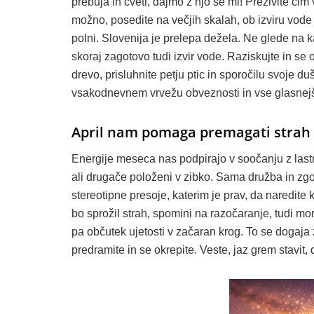
prebuja in cveti, dajmo z njo še mi! Preživite čim
možno, posedite na večjih skalah, ob izviru vode in
polni. Slovenija je prelepa dežela. Ne glede na 
skoraj zagotovo tudi izvir vode. Raziskujte in se
drevo, prisluhnite petju ptic in sporočilu svoje d
vsakodnevnem vrvežu obveznosti in vse glasnejš
April nam pomaga premagati strah 
Energije meseca nas podpirajo v soočanju z lastnim
ali drugače položeni v zibko. Sama družba in zgo
stereotipne presoje, katerim je prav, da naredite 
bo sprožil strah, spomini na razočaranje, tudi mo
pa občutek ujetosti v začaran krog. To se dogaja
predramite in se okrepite. Veste, jaz grem stavit, 