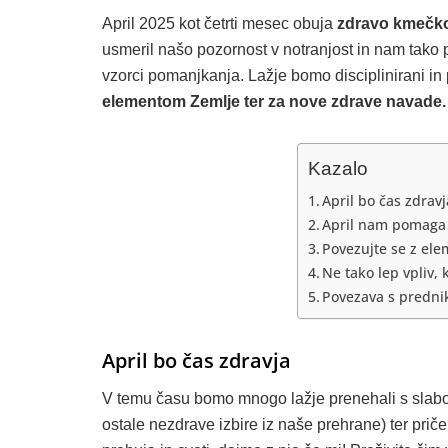
April 2025 kot četrti mesec obuja
zdravo kmečk
usmeril našo pozornost v notranjost in nam tako 
vzorci pomanjkanja. Lažje bomo disciplinirani in
elementom Zemlje ter za nove zdrave navade.
Kazalo
April bo čas zdravj
April nam pomaga 
Povezujte se z el
Ne tako lep vpliv, 
Povezava s predni
April bo čas zdravja
V temu času bomo mnogo lažje prenehali s slabo r
ostale nezdrave izbire iz naše prehrane) ter pričel