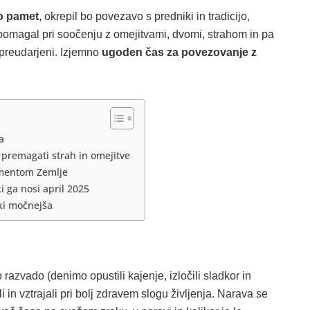
o pamet
, okrepil bo povezavo s predniki in tradicijo,
pomagal pri soočenju z omejitvami, dvomi, strahom in pa
 preudarjeni. Izjemno
ugoden čas za povezovanje z
a
premagati strah in omejitve
ementom Zemlje
ki ga nosi april 2025
ki močnejša
azvado (denimo opustili kajenje, izločili sladkor in
i in vztrajali pri bolj zdravem slogu življenja. Narava se