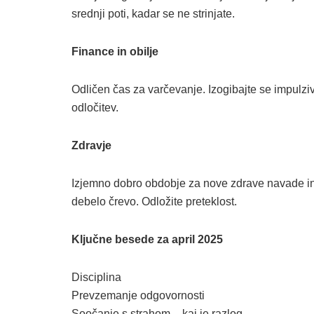
srednji poti, kadar se ne strinjate.
Finance in obilje
Odličen čas za varčevanje. Izogibajte se impulzivn
odločitev.
Zdravje
Izjemno dobro obdobje za nove zdrave navade in 
debelo črevo. Odložite preteklost.
Ključne besede za april 2025
Disciplina
Prevzemanje odgovornosti
Soočanje s strahom – kaj je razlog