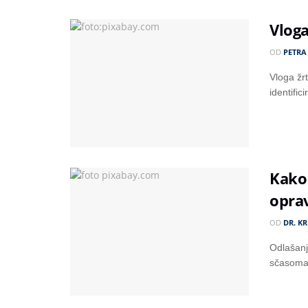
Vloga
OD
PETRA
Vloga žr
identific
Kako 
oprav
OD
DR. KR
Odlašanj
sčasoma i