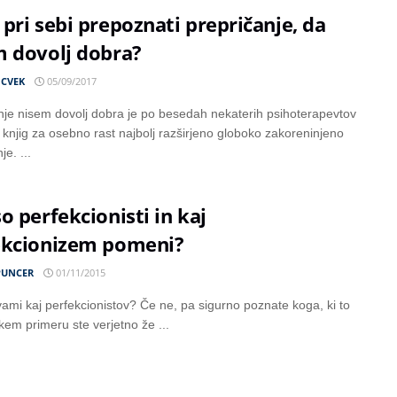
pri sebi prepoznati prepričanje, da
m dovolj dobra?
 CVEK
05/09/2017
nje nisem dovolj dobra je po besedah nekaterih psihoterapevtov
v knjig za osebno rast najbolj razširjeno globoko zakoreninjeno
je. ...
o perfekcionisti in kaj
ekcionizem pomeni?
PUNCER
01/11/2015
ami kaj perfekcionistov? Če ne, pa sigurno poznate koga, ki to
kem primeru ste verjetno že ...