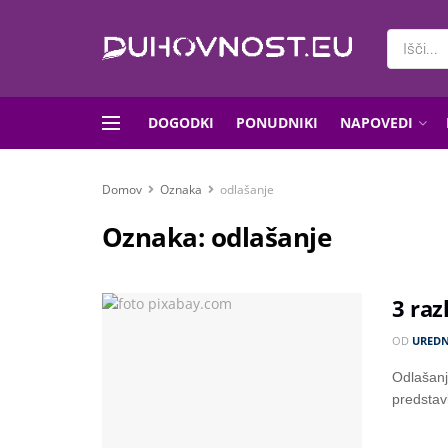
DOGODKI
PONUDNIKI
NAPOVEDI
Domov
Oznaka
odlašanje
Oznaka:
odlašanje
3 raz
OD
UREDN
Odlašanje
predstavl