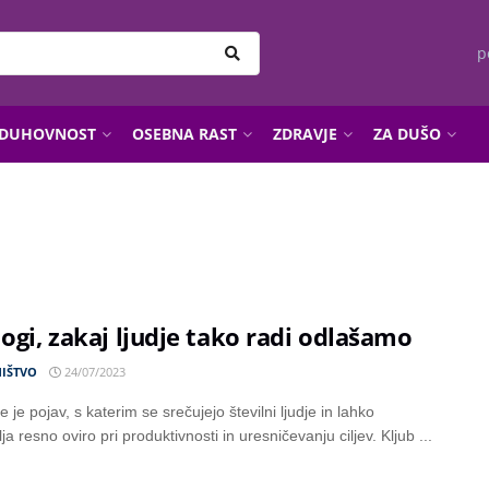
p
DUHOVNOST
OSEBNA RAST
ZDRAVJE
ZA DUŠO
logi, zakaj ljudje tako radi odlašamo
IŠTVO
24/07/2023
 je pojav, s katerim se srečujejo številni ljudje in lahko
ja resno oviro pri produktivnosti in uresničevanju ciljev. Kljub ...