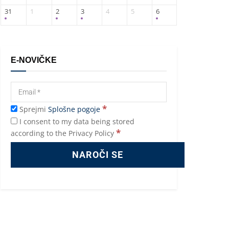
31
1
2
3
4
5
6
E-NOVIČKE
*
Sprejmi
Splošne pogoje
I consent to my data being stored
*
according to the Privacy Policy