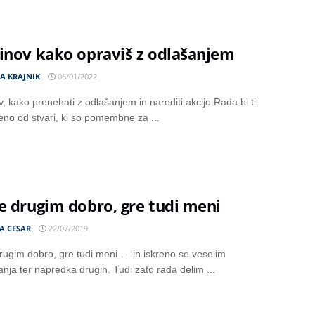
inov kako opraviš z odlašanjem
A KRAJNIK
06/01/2022
, kako prenehati z odlašanjem in narediti akcijo Rada bi ti
 eno od stvari, ki so pomembne za ...
e drugim dobro, gre tudi meni
A CESAR
22/07/2019
rugim dobro, gre tudi meni … in iskreno se veselim
nja ter napredka drugih. Tudi zato rada delim ...