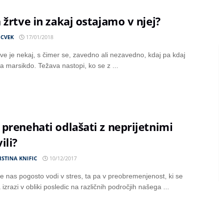
 žrtve in zakaj ostajamo v njej?
 CVEK
17/01/2018
tve je nekaj, s čimer se, zavedno ali nezavedno, kdaj pa kdaj
ira marsikdo. Težava nastopi, ko se z ...
prenehati odlašati z neprijetnimi
ili?
ISTINA KNIFIC
10/12/2017
e nas pogosto vodi v stres, ta pa v preobremenjenost, ki se
zrazi v obliki posledic na različnih področjih našega ...