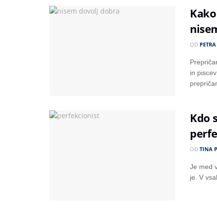
Kako 
nise
OD
PETRA
Prepriča
in pisce
prepričan
Kdo s
perf
OD
TINA 
Je med v
je. V vsa