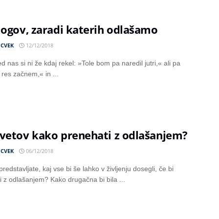
logov, zaradi katerih odlašamo
 CVEK
12/12/2018
 nas si ni že kdaj rekel: »Tole bom pa naredil jutri,« ali pa
 res začnem,« in ...
svetov kako prenehati z odlašanjem?
 CVEK
06/12/2018
predstavljate, kaj vse bi še lahko v življenju dosegli, če bi
i z odlašanjem? Kako drugačna bi bila ...