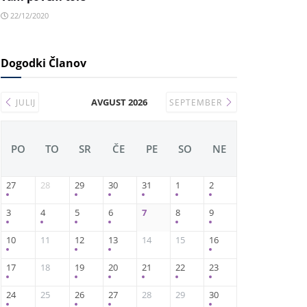
22/12/2020
Dogodki Članov
AVGUST 2026
JULIJ
SEPTEMBER
PO
TO
SR
ČE
PE
SO
NE
27
28
29
30
31
1
2
3
4
5
6
7
8
9
10
11
12
13
14
15
16
17
18
19
20
21
22
23
24
25
26
27
28
29
30