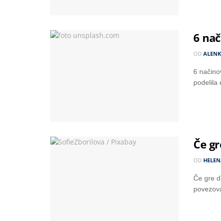
6 nač
OD
ALENK
6 načinov
podelila
Če gr
OD
HELEN
Če gre d
povezova