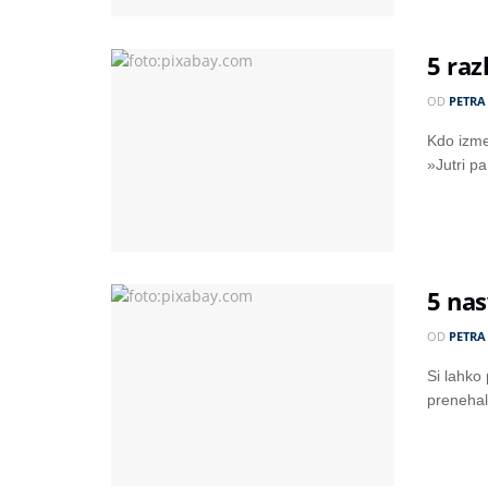
5 raz
OD
PETRA
Kdo izmed
»Jutri pa
5 na
OD
PETRA
Si lahko 
prenehal