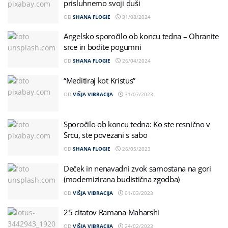
prisluhnemo svoji duši
OD
SHANA FLOGIE
31/08/2024
Angelsko sporočilo ob koncu tedna – Ohranite
srce in bodite pogumni
OD
SHANA FLOGIE
26/04/2024
“Meditiraj kot Kristus”
OD
VIŠJA VIBRACIJA
31/07/2023
Sporočilo ob koncu tedna: Ko ste resnično v
Srcu, ste povezani s sabo
OD
SHANA FLOGIE
26/05/2023
Deček in nenavadni zvok samostana na gori
(modernizirana budistična zgodba)
OD
VIŠJA VIBRACIJA
01/03/2023
25 citatov Ramana Maharshi
OD
VIŠJA VIBRACIJA
24/02/2023