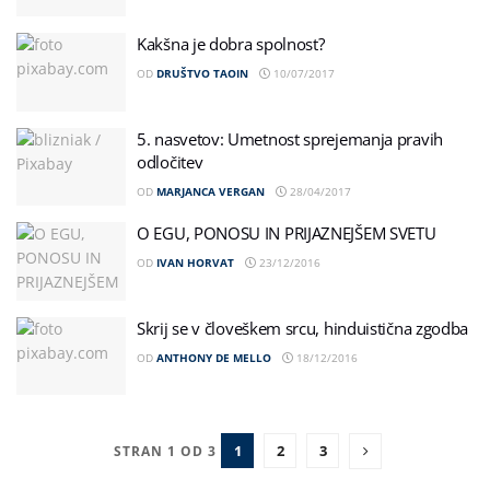
Kakšna je dobra spolnost?
OD
DRUŠTVO TAOIN
10/07/2017
5. nasvetov: Umetnost sprejemanja pravih
odločitev
OD
MARJANCA VERGAN
28/04/2017
O EGU, PONOSU IN PRIJAZNEJŠEM SVETU
OD
IVAN HORVAT
23/12/2016
Skrij se v človeškem srcu, hinduistična zgodba
OD
ANTHONY DE MELLO
18/12/2016
1
2
3
STRAN 1 OD 3