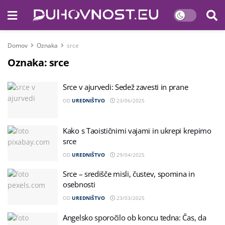
Domov
Oznaka
srce
Oznaka:
srce
Srce v ajurvedi: Sedež zavesti in prane
OD
UREDNIŠTVO
23/06/2025
Kako s Taoističnimi vajami in ukrepi krepimo
srce
OD
UREDNIŠTVO
29/04/2025
Srce – središče misli, čustev, spomina in
osebnosti
OD
UREDNIŠTVO
23/03/2025
Angelsko sporočilo ob koncu tedna: Čas, da