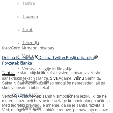
Tantra
Taoizem
Tarot
Teozofija
foto:Gerd Altmann, pixabay
Vastu
Deli na Facebook
Deli na Twitter
Pošlji prijatelju
Povzetek članka
Verstva, religije in filozofije
Tantra
je star indijski filozofski sistem, opisan v več sto
Šiva
Višnu
sanskrtskih tekstih (Tantre,
Agame,
Samhita,
Zdravilni zvoki
Šakta Nigama), od katerih so mnogi še neprevedeni ali pa
skriti v privatnih bibliotekah.
OSEBNA RAST
Veliko teh knjig je napisanih v simboličnem jeziku, ki ga ne
moremo razumeti brez ustne razlage kompetentnega učitelja.
Med teoretiki prevladuje mnenje, da se je Tantra razvila iz
Afirmacije
Ved, mnogi iniciirani v tantrične redove, pa navajajo dokaze,