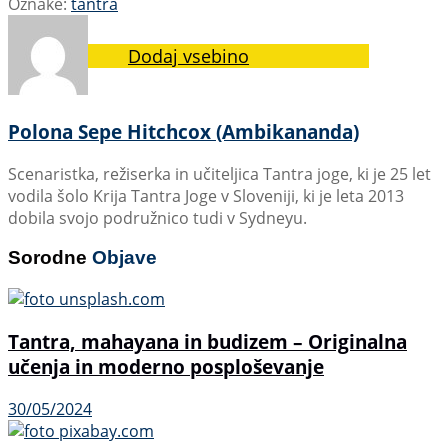
Oznake:
tantra
Dodaj vsebino
Polona Sepe Hitchcox (Ambikananda)
Scenaristka, režiserka in učiteljica Tantra joge, ki je 25 let
vodila šolo Krija Tantra Joge v Sloveniji, ki je leta 2013
dobila svojo podružnico tudi v Sydneyu.
Sorodne
Objave
Tantra, mahayana in budizem – Originalna
učenja in moderno posploševanje
30/05/2024