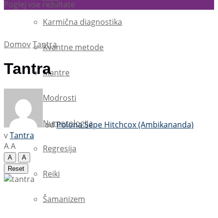
Poglej vse rezultate
Karmična diagnostika
Domov
Tantra
Kvantne metode
Tantra
Mantre
Modrosti
Numerologija
od
Polona Sepe Hitchcox (Ambikananda)
v
Tantra
A
A
Regresija
A
A
Reset
Reiki
Šamanizem