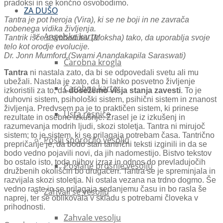
pradoksi in se končno osvobodimo.
ZA DUŠO
Tantra je pot heroja (Vira), ki se ne boji in ne zavrača
nobenega vidika življenja.
Angelske karte
Tantrik išče osvoboditev (Moksha) tako, da uporablja svoje
telo kot orodje evolucije.
Dr. Jonn Mumford (Swami Anandakapila Saraswati)
Čarobna krogla
Tantra
ni nastala zato, da bi se odpovedali svetu ali mu
ubežali. Nastala je zato, da bi lahko posvetno življenje
Čarobne karte
izkoristili za to, da
dosežemo višja stanja zavesti
. To je
duhovni sistem, psihološki sistem, psihični sistem in znanost
življenja. Predvsem pa je to praktičen sistem, ki prinese
Usta resnice
rezultate in osebne izkušnje. Zrasel je iz izkušenj in
razumevanja modrih ljudi, skozi stoletja. Tantra ni mirujoč
sistem; to je sistem, ki se prilagaja potrebam časa. Tantrično
Pošlji sporočilo vesolju
prepričanje je, da bodo stari tantrični teksti izginili in da se
bodo vedno pojavili novi, da jih nadomestijo. Bistvo tekstov
bo ostalo isto, toda njihov izraz in odnos do prevladujočih
Poslane prošnje vesolju
družbenih okoliščin bo drugačen. Tantra se je spreminjala in
razvijala skozi stoletja. Ni ostala vezana na trdno dogmo. Še
vedno raste in se prilagaja sedanjemu času in bo rasla še
Zahvali se vesolju
naprej, ter se oblikovala v skladu s potrebami človeka v
prihodnosti.
Zahvale vesolju