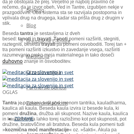
da je obstojala že prej. Verjetno je najbolj pravilno če
rečemo, da je izvor obeh, Ved in Tantre, izgubljen nekje v
Beremo
prazgodovini. Oba sistema sta se razvijala postopoma in
vplivala drug na drugega, kadar sta prišla drug z drugim v
stik.
Blog
Beseda
tantra
je sestavljena iz dveh
besed:
tanoti
in
trayati
.
Tanoti
pomeni razširiti, stegniti,
Brezplačne E-Knjige
raztegniti, beseda
trayati
pa pomeni osvoboditi. Torej tan +
tra pomeni razširiti izkustvo in zavedanje vsega, razširiti
razumevanje preko meja materialnega in tako doseči
Meditacija
duhovno
znanje in osvoboditev.
Otroci in vzgoja
Partnerski odnosi
OGLAS
Zakon privlačnosti
Tantra
je poznana tudi pod imenom tantrika, kauladharma,
kaulica ali kaula. Beseda kaula izvira iz besede kula, ki
pomeni
družina
, družba ali skupnost. Nazive kaula, kaulica
ZDRAVJE
in kauladharma lahko torej razložimo kot pot skupnosti, pot
družine, bratovščine ali bratstva. Beseda kula pomeni tudi
»
kozmična moč manifestacije
« oz. »šakti«. Akula pa