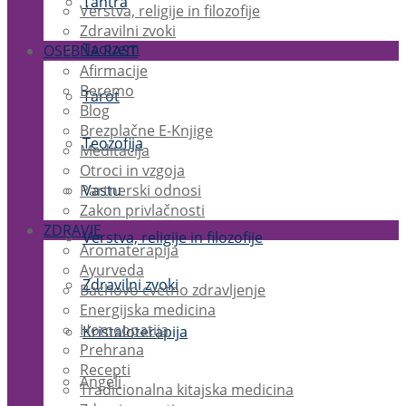
Tantra
Verstva, religije in filozofije
Zdravilni zvoki
Taoizem
OSEBNA RAST
Afirmacije
Beremo
Tarot
Blog
Brezplačne E-Knjige
Teozofija
Meditacija
Otroci in vzgoja
Partnerski odnosi
Vastu
Zakon privlačnosti
ZDRAVJE
Verstva, religije in filozofije
Aromaterapija
Ayurveda
Zdravilni zvoki
Bachovo cvetno zdravljenje
Energijska medicina
Homeopatija
Kristaloterapija
Prehrana
Recepti
Angeli
Tradicionalna kitajska medicina