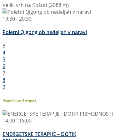
Veliki vrh na Košuti (2088 m)
19:30 - 20:30
Poletni Qigong ob nedeljah v naravi
3
4
5
6
7
8
9
Dogodki za
3
avgust
14:00 - 18:00
ENERGETSKE TERAPIJE – DOTIK