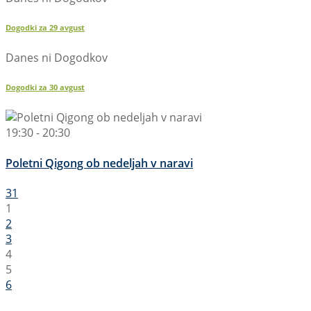
Dogodki za
29
avgust
Danes ni Dogodkov
Dogodki za
30
avgust
19:30 - 20:30
Poletni Qigong ob nedeljah v naravi
31
1
2
3
4
5
6