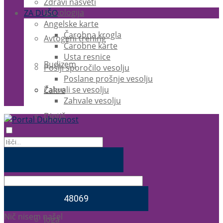
Zdravi nasveti
Astrologija
ZA DUŠO
Angelske karte
Čarobna krogla
Avtogeni trening
Čarobne karte
Usta resnice
Budizem
Pošlji sporočilo vesolju
Poslane prošnje vesolju
Zahvali se vesolju
Čakre
Zahvale vesolju
Djotiš
EFT
Ezoterika
Feng Shui
Nič nisem našel
Joga