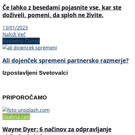
Če lahko z besedami pojasnite vse, kar ste
doživeli, pomeni, da sploh ne živite.
13/01/2023
Naloži Več
Naslednji Članek
Ali dojenček spremeni partnersko razmerje?
Izpostavljeni Svetovalci
PRIPOROČAMO
Osebna rast
Wayne Dyer: 6 načinov za odpravljanje