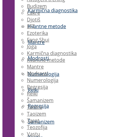
Budizem
Karmična diagnostika
Čakre
Djotiš
EFT
Kvantne metode
Ezoterika
Feng Shui
Mantre
Joga
Karmična diagnostika
Modrosti
Kvantne metode
Mantre
Modrosti
Numerologija
Numerologija
Regresija
Reiki
Reiki
Šamanizem
Regresija
Tantra
Taoizem
Tarot
Šamanizem
Teozofija
Vastu