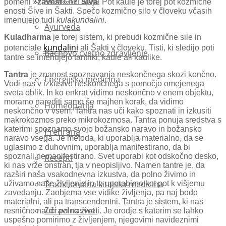
Aromaterapija
pomeni »
zavest
« oz.
Šiva
. Pot kaule je torej pot kozmične
enosti Šive in Šakti. Spečo kozmično silo v človeku včasih
imenujejo tudi
kulakundalini
.
Ayurveda
Kuladharma
je torej sistem, ki prebudi kozmične sile in
kundalini
potenciale
ali Šakti v človeku. Tisti, ki sledijo poti
Bachovo cvetno zdravljenje
tantre se imenujejo tantriki, kaule ali kaulike.
Tantra
je znanost spoznavanja neskončnega skozi končno.
Energijska medicina
Vodi nas v izkustvo neskončnega s pomočjo omejenega
sveta oblik. In ko enkrat vidimo neskončno v enem objektu,
moramo narediti samo še majhen korak, da vidimo
Homeopatija
neskončno v vsem. Tantra nas uči kako spoznati in izkusiti
makrokozmos preko mikrokozmosa. Tantra ponuja sredstva s
katerimi spoznamo svojo božansko naravo in božansko
Prehrana
naravo vsega. Je metoda, ki uporablja materialno, da se
uglasimo z duhovnim, uporablja manifestirano, da bi
spoznali nemanifestirano. Svet uporabi kot odskočno desko,
Recepti
ki nas vrže onstran, tja v neopisljivo. Namen tantre je, da
razširi naša vsakodnevna izkustva, da polno živimo in
Tradicionalna kitajska medicina
uživamo naše življenje in to uporabimo kot pot k višjemu
zavedanju. Zaobjema vse vidike življenja, pa naj bodo
materialni, ali pa transcendentni. Tantra je sistem, ki nas
Zdravi nasveti
resnično nauči polno živeti. Je orodje s katerim se lahko
uspešno pomirimo z življenjem, njegovimi navideznimi