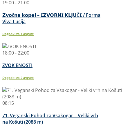
19:00 - 21:00
𝗭𝘃𝗼č𝗻𝗮 𝗸𝗼𝗽𝗲𝗹 – 𝗜𝗭𝗩𝗢𝗥𝗡𝗜 𝗞𝗟𝗝𝗨Č𝗜 / Forma
Viva Lucija
Dogodki za
1
avgust
18:00 - 22:00
ZVOK ENOSTI
Dogodki za
2
avgust
08:15
71. Veganski Pohod za Vsakogar – Veliki vrh
na Košuti (2088 m)