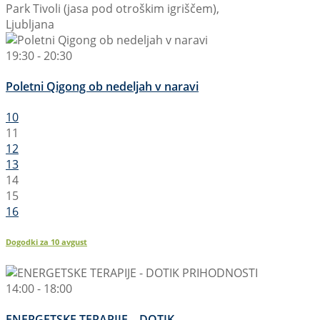
Park Tivoli (jasa pod otroškim igriščem),
Ljubljana
19:30 - 20:30
Poletni Qigong ob nedeljah v naravi
10
11
12
13
14
15
16
Dogodki za
10
avgust
14:00 - 18:00
ENERGETSKE TERAPIJE – DOTIK