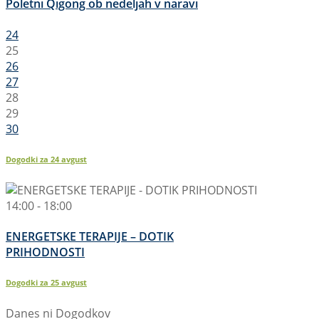
Poletni Qigong ob nedeljah v naravi
24
25
26
27
28
29
30
Dogodki za
24
avgust
14:00 - 18:00
ENERGETSKE TERAPIJE – DOTIK
PRIHODNOSTI
Dogodki za
25
avgust
Danes ni Dogodkov