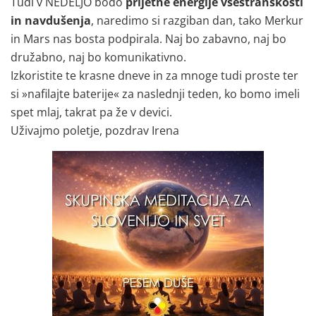
Tudi v NEDELJO bodo
prijetne energije vsestranskosti
in navdušenja
, naredimo si razgiban dan, tako Merkur
in Mars nas bosta podpirala. Naj bo zabavno, naj bo
družabno, naj bo komunikativno.
Izkoristite te krasne dneve in za mnoge tudi proste ter
si »nafilajte baterije« za naslednji teden, ko bomo imeli
spet mlaj, takrat pa že v devici.
Uživajmo poletje, pozdrav Irena