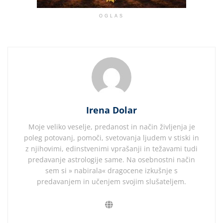
OGLAS
Irena Dolar
Moje veliko veselje, predanost in način življenja je
poleg potovanj, pomoči, svetovanja ljudem v stiski in
z njihovimi, edinstvenimi vprašanji in težavami tudi
predavanje astrologije same. Na osebnostni način
sem si » nabirala« dragocene izkušnje s
predavanjem in učenjem svojim slušateljem.