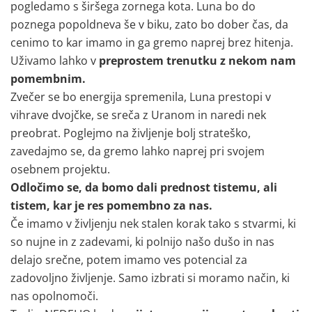
pogledamo s širšega zornega kota. Luna bo do
poznega popoldneva še v biku, zato bo dober čas, da
cenimo to kar imamo in ga gremo naprej brez hitenja.
Uživamo lahko v
preprostem trenutku z nekom nam
pomembnim.
Zvečer se bo energija spremenila, Luna prestopi v
vihrave dvojčke, se sreča z Uranom in naredi nek
preobrat. Poglejmo na življenje bolj strateško,
zavedajmo se, da gremo lahko naprej pri svojem
osebnem projektu.
Odločimo se, da bomo dali prednost tistemu, ali
tistem, kar je res pomembno za nas.
Če imamo v življenju nek stalen korak tako s stvarmi, ki
so nujne in z zadevami, ki polnijo našo dušo in nas
delajo srečne, potem imamo ves potencial za
zadovoljno življenje. Samo izbrati si moramo način, ki
nas opolnomoči.