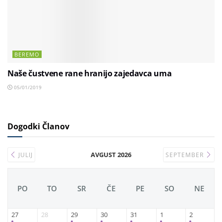
BEREMO
Naše čustvene rane hranijo zajedavca uma
05/01/2019
Dogodki Članov
AVGUST 2026
JULIJ
SEPTEMBER
PO
TO
SR
ČE
PE
SO
NE
27
28
29
30
31
1
2