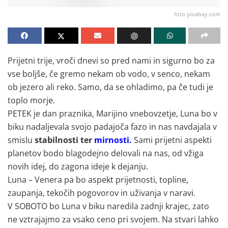
foto pixabay.com
Prijetni trije, vroči dnevi so pred nami in sigurno bo za
vse boljše, če gremo nekam ob vodo, v senco, nekam
ob jezero ali reko. Samo, da se ohladimo, pa če tudi je
toplo morje.
PETEK je dan praznika, Marijino vnebovzetje, Luna bo v
biku nadaljevala svojo padajoča fazo in nas navdajala v
smislu
stabilnosti ter
mirnosti.
Sami prijetni aspekti
planetov bodo blagodejno delovali na nas, od vžiga
novih idej, do zagona ideje k dejanju.
Luna – Venera pa bo aspekt prijetnosti, topline,
zaupanja, tekočih pogovorov in uživanja v naravi.
V SOBOTO bo Luna v biku naredila zadnji krajec, zato
ne vztrajajmo za vsako ceno pri svojem. Na stvari lahko