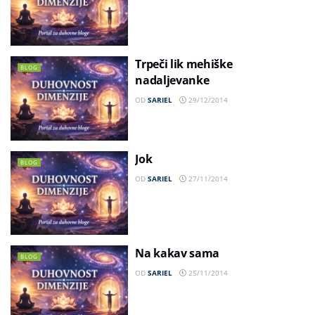
Trpeči lik mehiške
BLOG
nadaljevanke
OD
SARIEL
29/12/2014
Jok
BLOG
OD
SARIEL
27/11/2014
Na kakav sama
BLOG
OD
SARIEL
25/11/2014