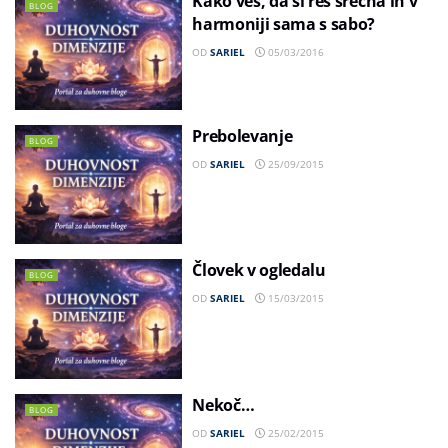
Kako veš, da si res srečna in v
BLOG
harmoniji sama s sabo?
OD
SARIEL
05/03/2016
Prebolevanje
BLOG
OD
SARIEL
25/09/2015
Človek v ogledalu
BLOG
OD
SARIEL
15/03/2015
Nekoč…
BLOG
OD
SARIEL
25/02/2015