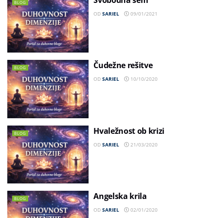
BLOG
OD
SARIEL
09/01/2021
Čudežne rešitve
BLOG
OD
SARIEL
10/10/2020
Hvaležnost ob krizi
BLOG
OD
SARIEL
21/03/2020
Angelska krila
BLOG
OD
SARIEL
02/01/2020