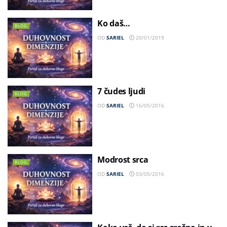
Ko daš…
BLOG
OD
SARIEL
20/01/2019
7 čudes ljudi
BLOG
OD
SARIEL
16/05/2016
Modrost srca
BLOG
OD
SARIEL
03/05/2016