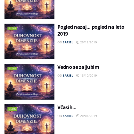
Pogled nazaj… pogled na leto
BLOG
2019
OD
SARIEL
29/12/2019
Vedno se zaljubim
BLOG
OD
SARIEL
13/10/2019
Včasih…
BLOG
OD
SARIEL
20/01/2019