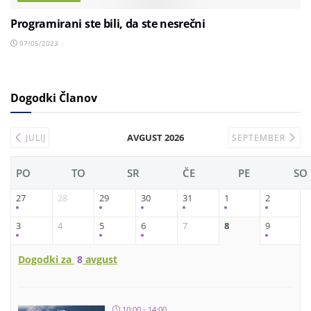
Programirani ste bili, da ste nesrečni
07/05/2023
Dogodki Članov
AVGUST 2026
JULIJ
SEPTEMBER
PO
TO
SR
ČE
PE
SO
27
28
29
30
31
1
2
3
4
5
6
7
8
9
Dogodki za
8
avgust
10:00 - 14:00