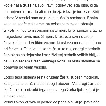
duša
kot je naša
na svoji ravni odsev večjega bitja, ki ga
monada
duh
imenujemo
ali
, božja iskra, je tudi sam Sirij
odsev. V resnici smo trojni duh, duša in osebnost. Enako
velja za sončne sisteme: na nebesnem svodu obstaja
trikotnik
med tem sončnim sistemom, ki je najnižji izraz na
najgostejši ravni, med Sirijem, ki ustreza ravni duše pri
človeku, in med Velikim vozom, ki ustreza monadi ali duhu
pri človeku. To je veliki kozmični trikotnik, energije sedmih
žarkov pa so dejansko izraz življenj sedmih velikih bitij, ki
oživljajo sedem zvezd Velikega voza. Ta vrsta stvaritve se
ponavlja po vsem vesolju.
Logos tega sistema je na drugem žarku ljubeznimodrosti,
žarki
zato je za ta sončni sistem bog ljubezen. Vsi drugi
se
izražajo kot podžarki tega osnovnega žarka ljubezni, ki je
sinteza vseh.
Veliki zakon vzroka in posledice prihaja s Sirija, povzroča