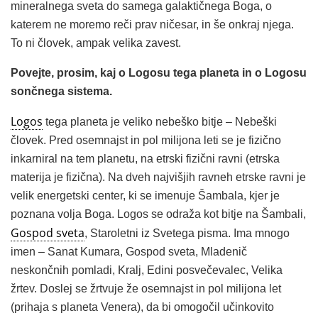
mineralnega sveta do samega galaktičnega Boga, o
katerem ne moremo reči prav ničesar, in še onkraj njega.
To ni človek, ampak velika zavest.
Povejte, prosim, kaj o Logosu tega planeta in o Logosu
sončnega sistema.
Logos
tega planeta je veliko nebeško bitje – Nebeški
človek. Pred osemnajst in pol milijona leti se je fizično
inkarniral na tem planetu, na etrski fizični ravni (etrska
materija je fizična). Na dveh najvišjih ravneh etrske ravni je
velik energetski center, ki se imenuje Šambala, kjer je
poznana volja Boga. Logos se odraža kot bitje na Šambali,
Gospod sveta
, Staroletni iz Svetega pisma. Ima mnogo
imen – Sanat Kumara, Gospod sveta, Mladenič
neskončnih pomladi, Kralj, Edini posvečevalec, Velika
žrtev. Doslej se žrtvuje že osemnajst in pol milijona let
(prihaja s planeta Venera), da bi omogočil učinkovito