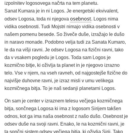
izpolnitev logosovega načrta na tem planetu.
Sanat Kumara je in ni Logos. Je energetski ekvivalent,
osebnost
odsev Logosa, toda ni njegova
. Logos nima
vidika osebnosti. Tudi Mojstri nimajo vidika osebnosti v
našem pomenu besede. So živeče duše, izražajo le dušo
in naravo monade. Podobno velja tudi za Sanata Kumaro,
le da na višji ravni. Je odsev Logosa na fizični ravni, tako
da v vsakem pogledu je Logos. Toda sam Logos je
kozmično bitje, ki oživlja ta planet in je njegovo izrazno
telo. Vse v njem, na vseh ravneh, od najgostejše fizične do
najvišje duhovne ravni, je izraz misli v umu velikega
kozmičnega bitja. To je naš sedanji planetarni Logos.
On sam je center v izraznem telesu večjega kozmičnega
bitja, sončnega Logosa ki ima z logosom Sirijem takšen
odnos, kot ga ima naša osebnost z našo dušo. Osebnost je
odsev duše na svoji ravni. Enako, le na kozmični ravni, je
ta sončni sistem odsev večjega bitja, ki oživlja Sirij. Tako