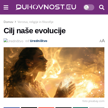
Domov
Verstva, religije in filozofije
Cilj naše evolucije
A
od
Uredništvo
A
foto pixabay.com