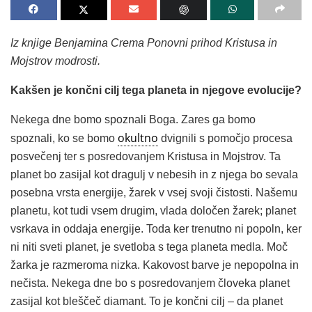
Iz knjige Benjamina Crema Ponovni prihod Kristusa in
Mojstrov modrosti.
Kakšen je končni cilj tega planeta in njegove evolucije?
Nekega dne bomo spoznali Boga. Zares ga bomo
okultno
spoznali, ko se bomo
dvignili s pomočjo procesa
posvečenj ter s posredovanjem Kristusa in Mojstrov. Ta
planet bo zasijal kot dragulj v nebesih in z njega bo sevala
posebna vrsta energije, žarek v vsej svoji čistosti. Našemu
planetu, kot tudi vsem drugim, vlada določen žarek; planet
vsrkava in oddaja energije. Toda ker trenutno ni popoln, ker
ni niti sveti planet, je svetloba s tega planeta medla. Moč
žarka je razmeroma nizka. Kakovost barve je nepopolna in
nečista. Nekega dne bo s posredovanjem človeka planet
zasijal kot bleščeč diamant. To je končni cilj – da planet