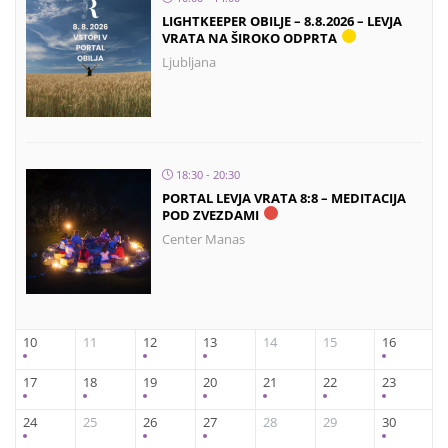
LIGHTKEEPER OBILJE – 8.8.2026 – LEVJA
VRATA NA ŠIROKO ODPRTA
Ljubljana
18:30 - 20:30
PORTAL LEVJA VRATA 8:8 – MEDITACIJA
POD ZVEZDAMI
Center Manas
10
11
12
13
14
15
16
17
18
19
20
21
22
23
24
25
26
27
28
29
30