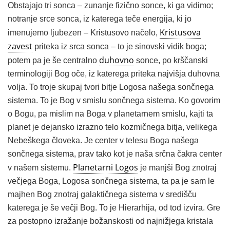
Obstajajo tri sonca – zunanje fizično sonce, ki ga vidimo;
notranje srce sonca, iz katerega teče energija, ki jo
Kristusova
imenujemo ljubezen – Kristusovo načelo,
zavest
priteka iz srca sonca – to je sinovski vidik boga;
duhovno
potem pa je še centralno
sonce, po krščanski
terminologiji Bog oče, iz katerega priteka najvišja duhovna
volja. To troje skupaj tvori bitje Logosa našega sončnega
sistema. To je Bog v smislu sončnega sistema. Ko govorim
o Bogu, pa mislim na Boga v planetarnem smislu, kajti ta
planet je dejansko izrazno telo kozmičnega bitja, velikega
Nebeškega človeka. Je center v telesu Boga našega
sončnega sistema, prav tako kot je naša srčna čakra center
Planetarni Logos
v našem sistemu.
je manjši Bog znotraj
večjega Boga, Logosa sončnega sistema, ta pa je sam le
majhen Bog znotraj galaktičnega sistema v središču
katerega je še večji Bog. To je Hierarhija, od tod izvira. Gre
za postopno izražanje božanskosti od najnižjega kristala