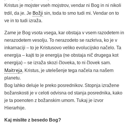
Kristus je mojster vseh mojstrov, vendar ni Bog in ni nikoli
Božji
trdil, da je. Je
sin, toda to smo tudi mi. Vendar on to
ve in to tudi izraža.
Zame je Bog vsota vsega, kar obstaja v vsem razodetem in
nerazodetem vesolju. To nerazodeto se razkriva, ko je v
inkarnaciji – to je Kristusovo veliko evolucijsko načelo. Ta
energija – kajti to je energija (ne obstaja nič drugega kot
energija) – se izraža skozi človeka, to ni človek sam.
Maitreja
, Kristus, je utelešenje tega načela na našem
planetu.
Bog lahko deluje le preko posrednikov. Stopnja izražene
božanskosti je v celoti odvisna od stanja posrednika, kako
je ta poenoten z božanskim umom. Tukaj je izvor
Hierarhije.
Kaj mislite z besedo Bog?