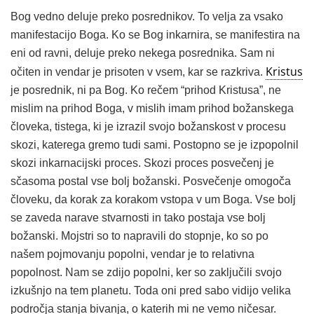
Bog vedno deluje preko posrednikov. To velja za vsako
manifestacijo Boga. Ko se Bog inkarnira, se manifestira na
eni od ravni, deluje preko nekega posrednika. Sam ni
Kristus
očiten in vendar je prisoten v vsem, kar se razkriva.
je posrednik, ni pa Bog. Ko rečem “prihod Kristusa”, ne
mislim na prihod Boga, v mislih imam prihod božanskega
človeka, tistega, ki je izrazil svojo božanskost v procesu
skozi, katerega gremo tudi sami. Postopno se je izpopolnil
skozi inkarnacijski proces. Skozi proces posvečenj je
sčasoma postal vse bolj božanski. Posvečenje omogoča
človeku, da korak za korakom vstopa v um Boga. Vse bolj
se zaveda narave stvarnosti in tako postaja vse bolj
božanski. Mojstri so to napravili do stopnje, ko so po
našem pojmovanju popolni, vendar je to relativna
popolnost. Nam se zdijo popolni, ker so zaključili svojo
izkušnjo na tem planetu. Toda oni pred sabo vidijo velika
področja stanja bivanja, o katerih mi ne vemo ničesar.